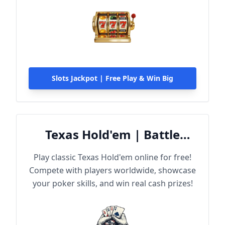
Slots Jackpot | Free Play & Win Big
Texas Hold'em | Battle
Online
Play classic Texas Hold'em online for free!
Compete with players worldwide, showcase
your poker skills, and win real cash prizes!