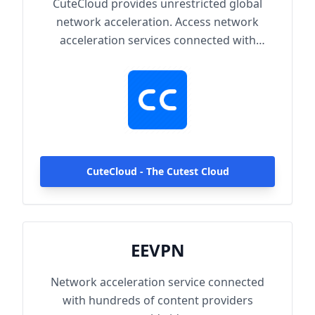
CuteCloud provides unrestricted global
network acceleration. Access network
acceleration services connected with
hundreds of content providers worldwide.
With up to 2000Mbps single-line access
capacity and 1000+ high-speed servers
globally, enjoy fast and stable connections
anytime, anywhere.
CuteCloud - The Cutest Cloud
EEVPN
Network acceleration service connected
with hundreds of content providers