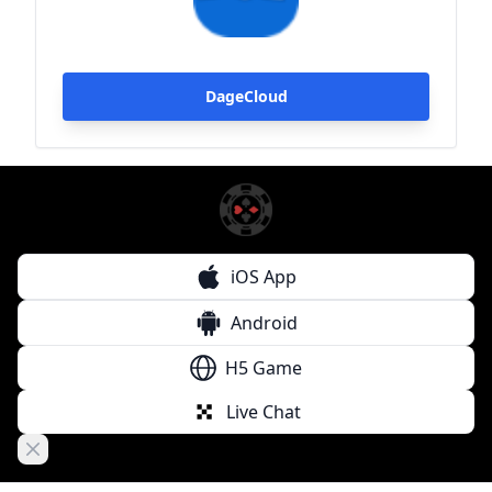
DageCloud
iOS App
Android
H5 Game
Live Chat
Close banner