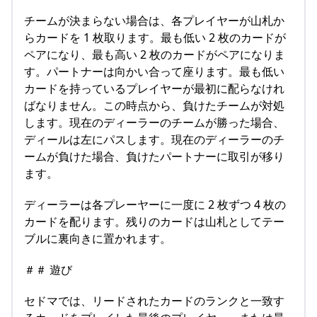
チームが決まらない場合は、各プレイヤーが山札か
らカードを 1 枚取ります。最も低い 2 枚のカードが
ペアになり、最も高い 2 枚のカードがペアになりま
す。パートナーは向かい合って座ります。最も低い
カードを持っているプレイヤーが最初に配らなけれ
ばなりません。この時点から、負けたチームが対処
します。現在のディーラーのチームが勝った場合、
ディールは左にパスします。現在のディーラーのチ
ームが負けた場合、負けたパートナーに取引が移り
ます。
ディーラーは各プレーヤーに一度に 2 枚ずつ 4 枚の
カードを配ります。残りのカードは山札としてテー
ブルに裏向きに置かれます。
＃＃ 遊び
セドマでは、リードされたカードのランクと一致す