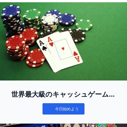
世界最大級のキャッシュゲームプ
レイヤーのレクリエーションプー
今日始めよう
ルに参加しよう
Notifications