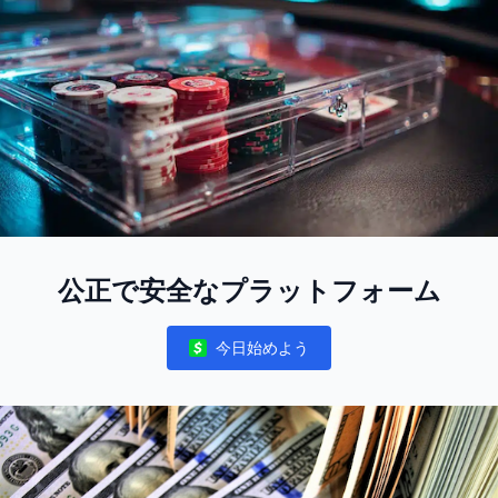
公正で安全なプラットフォーム
今日始めよう
Notifications