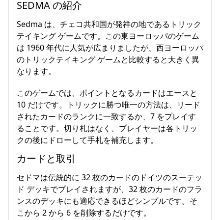
SEDMA の紹介
Sedma は、チェコ共和国が発祥の地であるトリック
テイキング ゲームです。この東ヨーロッパのゲーム
は 1960 年代に人気が広まりましたが、西ヨーロッパ
のトリックテイキング ゲームと比較すると大きく異
なります。
このゲームでは、ポイントとなるカードはエースと
10 だけです。トリックに勝つ唯一の方法は、リード
されたカードのランクに一致するか、7 をプレイす
ることです。切り札はなく、プレイヤーは各トリッ
クの後にドローして手札を補充します。
カードと取引
セドマは伝統的に 32 枚のカードのドイツのスーテッ
ド デッキでプレイされますが、32 枚のカードのフラ
ンスのデッキにも適応できるほどシンプルです。そ
こから 2 から 6 を削除するだけです。