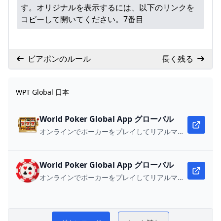
す。オリジナルを表示するには、以下のリンクを
コピーして開いてください。
7番目
ビアポンのルール
長く残る
WPT Global 日本
World Poker Global App グローバル
オンラインでポーカーをプレイしてリアルマネーを獲得しよう。
World Poker Global App グローバル
オンラインでポーカーをプレイしてリアルマネーを獲得しよう。
W
WPTアプリケーションをすぐ