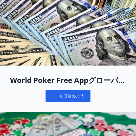
World Poker Free Appグローバル
をあなたの新しいオンラインポー
今日始めよう
カーホームにしよう
Notifications