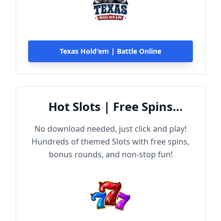
Texas Hold'em | Battle Online
Hot Slots | Free Spins
Online
No download needed, just click and play!
Hundreds of themed Slots with free spins,
bonus rounds, and non-stop fun!