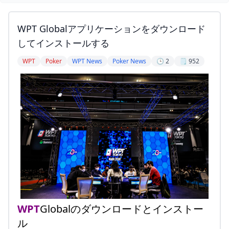
WPT Globalアプリケーションをダウンロード
してインストールする
WPT
Poker
WPT News
Poker News
🕒 2
🗒️ 952
WPT
Globalのダウンロードとインストー
ル