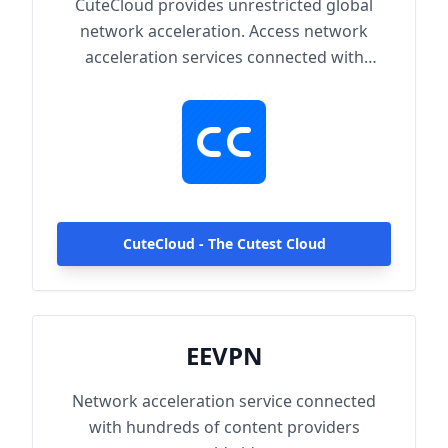
CuteCloud provides unrestricted global
network acceleration. Access network
acceleration services connected with
hundreds of content providers worldwide.
With up to 2000Mbps single-line access
capacity and 1000+ high-speed servers
globally, enjoy fast and stable connections
anytime, anywhere.
CuteCloud - The Cutest Cloud
EEVPN
Network acceleration service connected
with hundreds of content providers