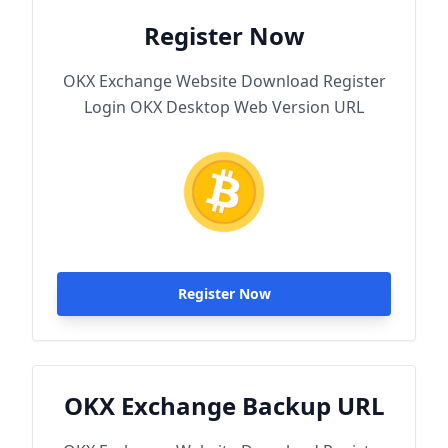
Register Now
OKX Exchange Website Download Register
Login OKX Desktop Web Version URL
Register Now
OKX Exchange Backup URL