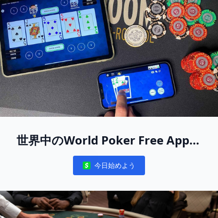
世界中のWorld Poker Free Appラ
イブイベントに参加するチャンス
今日始めよう
を掴もう
Notifications