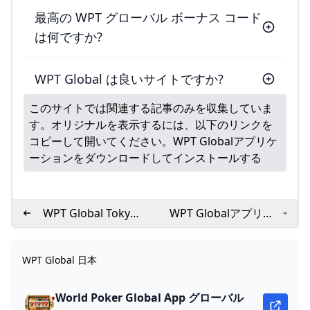
最高の WPT グローバル ボーナス コード
は何ですか?
WPT Global は良いサイトですか?
このサイトでは関連する記事のみを収集していま
す。オリジナルを表示するには、以下のリンクを
コピーして開いてください。
WPT Globalアプリケ
ーションをダウンロードしてインストールする
WPT Global Tokyo
WPT Globalアプリケ
schedule
ーションをダウンロー
ドしてインストールす
WPT Global 日本
る
World Poker Global App グローバル