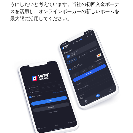
うにしたいと考えています。当社の初回入金ボーナ
スを活用し、オンラインポーカーの新しいホームを
最大限に活用してください。