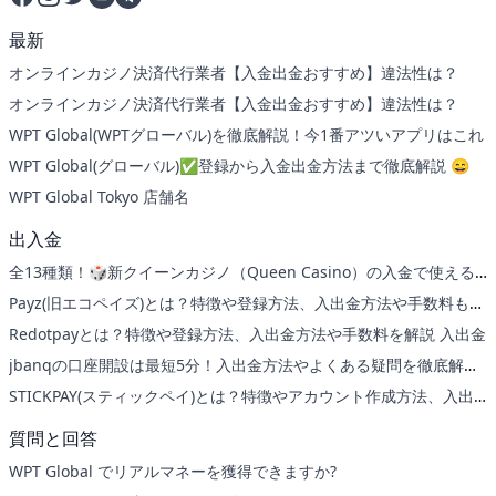
最新
オンラインカジノ決済代行業者【入金出金おすすめ】違法性は？
オンラインカジノ決済代行業者【入金出金おすすめ】違法性は？
WPT Global(WPTグローバル)を徹底解説！今1番アツいアプリはこれ
WPT Global(グローバル)✅登録から入金出金方法まで徹底解説 😄
WPT Global Tokyo 店舗名
出入金
全13種類！🎲新クイーンカジノ（Queen Casino）の入金で使える
決済方法
Payz(旧エコペイズ)とは？特徴や登録方法、入出金方法や手数料もご
紹介 入出金
Redotpayとは？特徴や登録方法、入出金方法や手数料を解説 入出金
jbanqの口座開設は最短5分！入出金方法やよくある疑問を徹底解説
入出金
STICKPAY(スティックペイ)とは？特徴やアカウント作成方法、入出
金手順もご紹介 入出金
質問と回答
WPT Global でリアルマネーを獲得できますか?