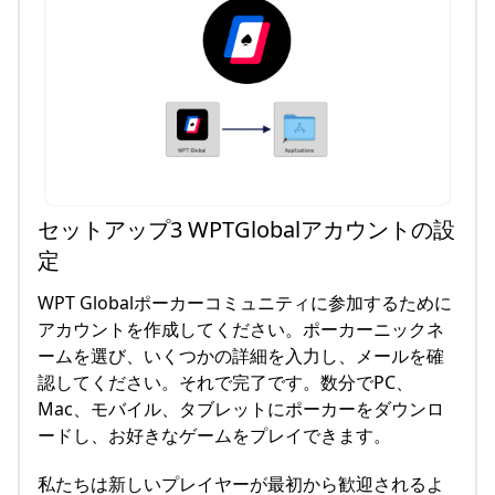
セットアップ3 WPTGlobalアカウントの設
定
WPT Globalポーカーコミュニティに参加するために
アカウントを作成してください。ポーカーニックネ
ームを選び、いくつかの詳細を入力し、メールを確
認してください。それで完了です。数分でPC、
Mac、モバイル、タブレットにポーカーをダウンロ
ードし、お好きなゲームをプレイできます。
私たちは新しいプレイヤーが最初から歓迎されるよ