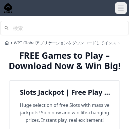
Ope
WPT Globalアプリケーションをダウンロードしてインストー
Home
ルする
FREE Games to Play –
Download Now & Win Big!
Slots Jackpot | Free Play &
Win Big
Huge selection of free Slots with massive
jackpots! Spin now and win life-changing
prizes. Instant play, real excitement!