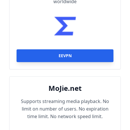
worldwide
EEVPN
MoJie.net
Supports streaming media playback. No
limit on number of users. No expiration
time limit. No network speed limit.