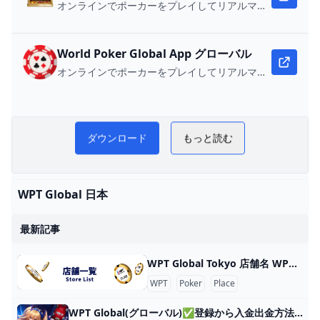
オンラインでポーカーをプレイしてリアルマネーを獲得しよう。
World Poker Global App グローバル
オンラインでポーカーをプレイしてリアルマネーを獲得しよう。
W
WPTアプリケーションをすぐ
ダウンロード
もっと読む
にダウンロードして再生しま
しょう。最新のWPTアプリケ
WPT Global 日本
ーションを簡単に入手でき、
楽しい再生体験をお届けしま
最新記事
す。
WPT Global Tokyo 店舗名 WPT Global Tokyo 店舗名 北海道 店舗名 住所 HOTARU by the FINCH 北海道札幌市 中央区南4条西2丁目RECOLTE SAPPORO 1F GOLDEN BANANA 北海道札幌市中央区南6条西６丁目7-1 第6旭観光ビル5階 KINGSMAN 北海道札幌市中央区南4条西5丁目4 シャンゼリゼビル5F 東北地方 店舗名 住所 Poker Bar BLUFF 岩手県盛岡市大通2丁目3-3 スギエビル 6F 9High仙台 宮城県仙台市青葉区花京院１丁目４-47ALLELL花京院 5F DEER GOLD 宮城県仙台市青葉区国分町２丁目１５−１６ DAISY BUILDING 7階 BACKDOOR仙台 宮城県仙台市青葉区国分町２丁目１−１２ 瀬戸勝ビル 1C まめでらかじの 秋田県秋田市大町６丁目２−２ Poker Bar BLUFF 岩手県盛岡市大通２丁目３−３ スギエビル ６F Ace&King FUKUSHIMA 福島県福島市栄町１２−１２ サモン館 2F The Brilliant Space L,O,L 山形県山形市旅篭町２丁目２−２６ 庄司ビル 1階 関東地方 以下は、東京都内のポーカールームの店舗名と住所の一覧です。
WPT
Poker
Place
WPT Global(グローバル)✅登録から入金出金方法まで徹底解説 😄 WPT Global(WPTグローバル)は世界三大ポーカー大会WPT(ワールドポーカーツアー)の公式アプリとして2021年に設立しました。世界中で今最も注目を集めている最新のNo1オンラインポーカー おすすめアプリです。