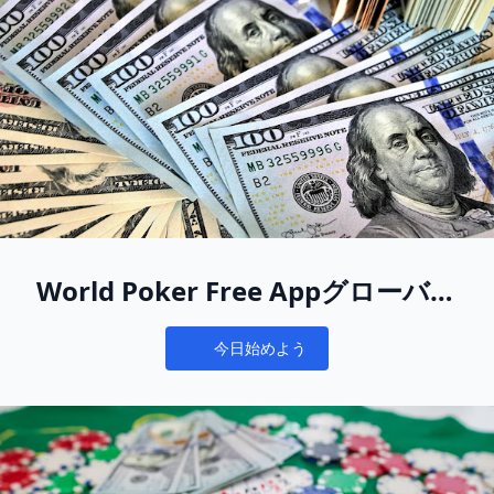
World Poker Free Appグローバル
をあなたの新しいオンラインポー
今日始めよう
カーホームにしよう
Notifications