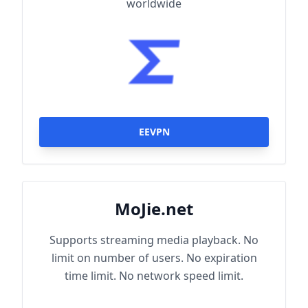
worldwide
EEVPN
MoJie.net
Supports streaming media playback. No
limit on number of users. No expiration
time limit. No network speed limit.