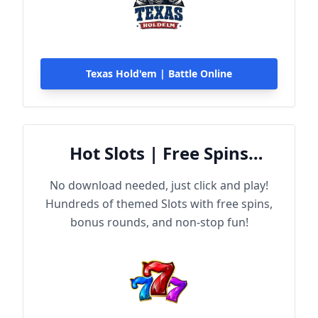
Texas Hold'em | Battle Online
Hot Slots | Free Spins
Online
No download needed, just click and play!
Hundreds of themed Slots with free spins,
bonus rounds, and non-stop fun!