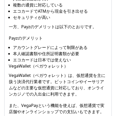
複数の通貨に対応している
エコカードでATMから現金を引き出せる
セキュリティが高い
一方、Payzのデメリットは以下のとおりです。
Payzのデメリット
アカウントグレードによって制限がある
本人確認書類や住所証明書類が必要
エコカードは日本では使えない
VegaWallet（ベガウォレット）
VegaWallet（ベガウォレット）は、仮想通貨を主に
扱う決済代行業者です。ビットコインやイーサリア
ムなどの主要な仮想通貨に対応しており、オンライ
ンカジノでの入出金に利用できます。
また、VegaPayという機能を使えば、仮想通貨で実
店舗やオンラインショップでの支払いもできます。