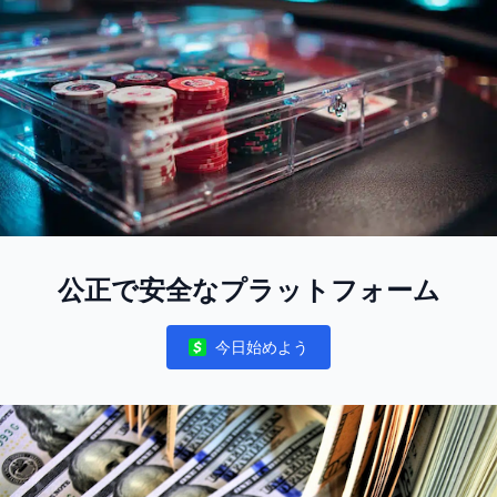
公正で安全なプラットフォーム
今日始めよう
Notifications