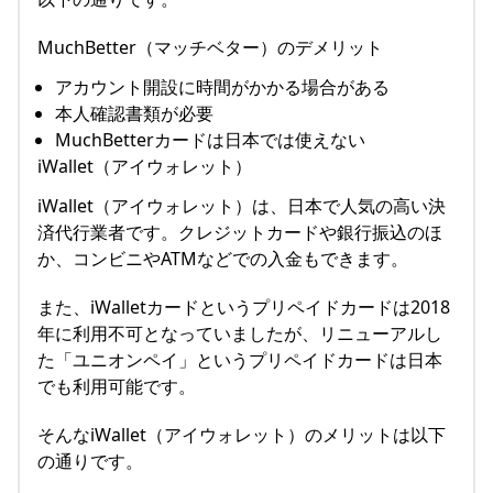
MuchBetter（マッチベター）のデメリット
アカウント開設に時間がかかる場合がある
本人確認書類が必要
MuchBetterカードは日本では使えない
iWallet（アイウォレット）
iWallet（アイウォレット）は、日本で人気の高い決
済代行業者です。クレジットカードや銀行振込のほ
か、コンビニやATMなどでの入金もできます。
また、iWalletカードというプリペイドカードは2018
年に利用不可となっていましたが、リニューアルし
た「ユニオンペイ」というプリペイドカードは日本
でも利用可能です。
そんなiWallet（アイウォレット）のメリットは以下
の通りです。