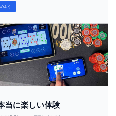
始めよう
ons
本当に楽しい体験