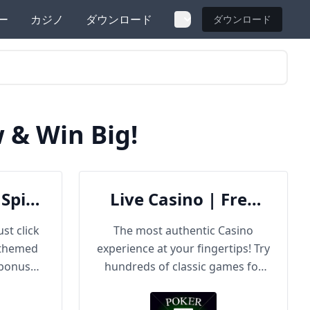
ー
カジノ
ダウンロード
ダウンロード
 & Win Big!
 Spins
Live Casino | Free
Trial Play
st click
The most authentic Casino
 themed
experience at your fingertips! Try
 bonus
hundreds of classic games for
 fun!
free, feel the thrill, win real
rewards!