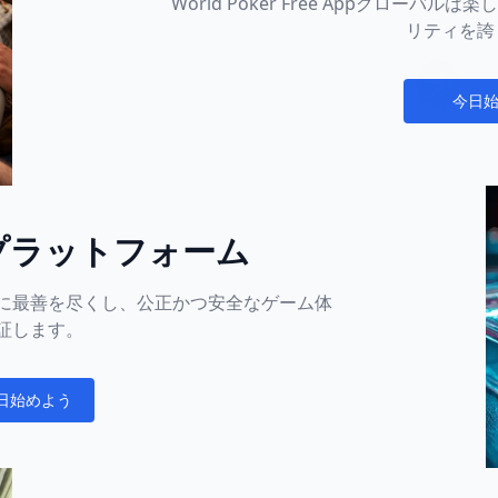
World Poker Free Appグロー
リティを誇
今日
Notificati
プラットフォーム
に最善を尽くし、公正かつ安全なゲーム体
証します。
日始めよう
cations