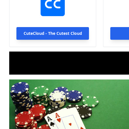
worldwide. With up to 2000Mbps
single-line access capacity and
1000+ high-speed servers
globally, enjoy fast and stable
connections anytime, anywhere.
CuteCloud - The Cutest Cloud