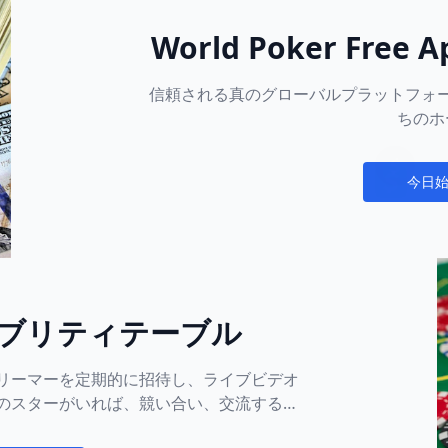
World Poker Fr
たの新しいオンライ
信頼される真のグローバルプラットフォ
し
ちのホ
今日
Notificati
ブリティテーブル
リーマーを定期的に招待し、ライブビデオ
のスターがいれば、競い合い、交流するチ
お見逃しなく！