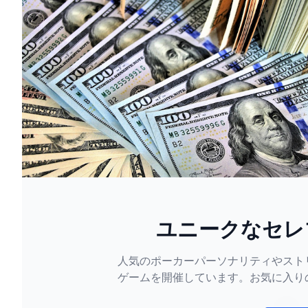
ユニークなセレ
人気のポーカーパーソナリティやスト
ゲームを開催しています。お気に入り
ャンスを