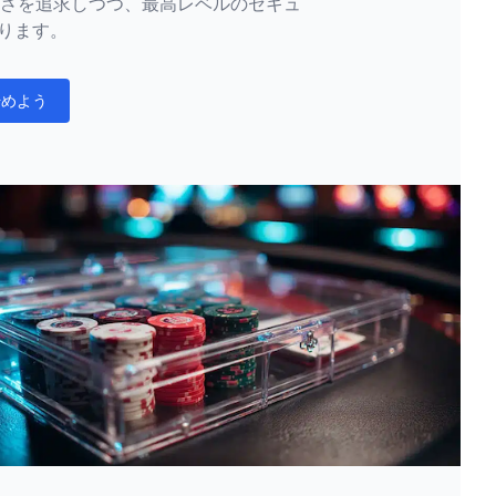
バルは楽しさを追求しつつ、最高レベルのセキュ
ります。
始めよう
ons