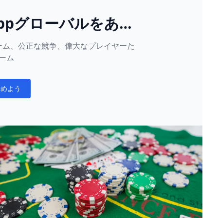
ee Appグローバルをあな
ンポーカーホームに
ーム、公正な競争、偉大なプレイヤーた
よう
ーム
始めよう
ons