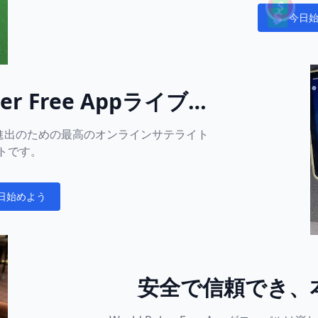
今日
Notificati
er Free Appライブイ
るチャンスを掴もう
ーナメント進出のための最高のオンラインサテライト
トです。
日始めよう
cations
安全で信頼でき、