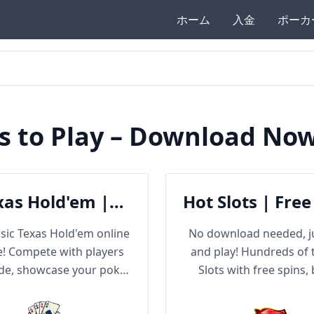
ホーム
入金
ポーカ
 to Play – Download Now
xas Hold'em |
Hot Slots | Free
attle Online
Online
ssic Texas Hold'em online
No download needed, ju
e! Compete with players
and play! Hundreds of
de, showcase your poker
Slots with free spins,
 and win real cash prizes!
rounds, and non-stop