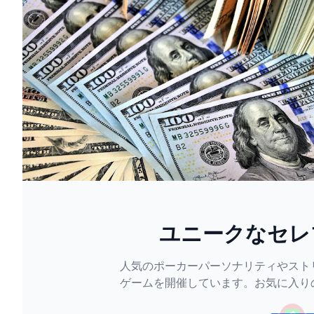
ユニークなセレ
人気のポーカーパーソナリティやスト
ゲームを開催しています。お気に入り
ャンスを