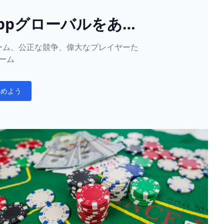
ee Appグローバルをあな
ンポーカーホームに
ーム、公正な競争、偉大なプレイヤーた
よう
ーム
始めよう
ons