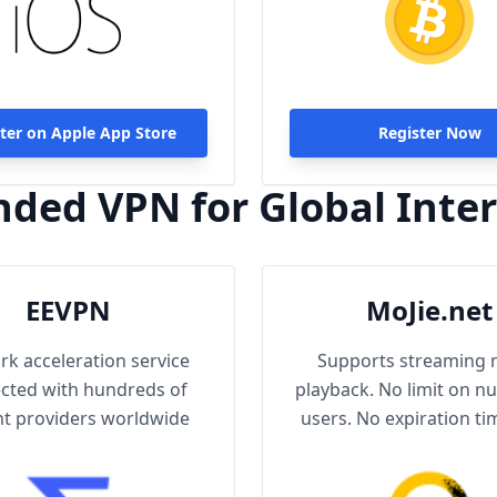
ter on Apple App Store
Register Now
ed VPN for Global Inter
EEVPN
MoJie.net
k acceleration service
Supports streaming 
cted with hundreds of
playback. No limit on n
t providers worldwide
users. No expiration tim
No network speed li