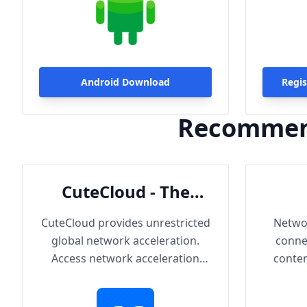
Android Download
Regis
Recommend
CuteCloud - The
Cutest Cloud
CuteCloud provides unrestricted
Networ
global network acceleration.
conne
Access network acceleration
conten
services connected with
hundreds of content providers