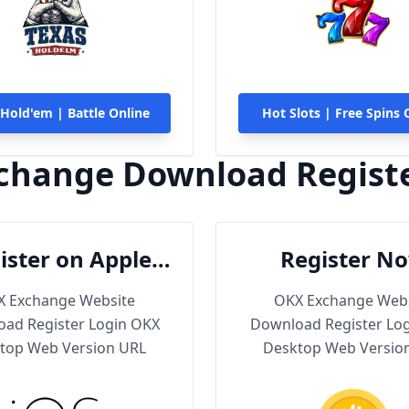
 Hold'em | Battle Online
Hot Slots | Free Spins 
change Download Registe
ister on Apple
Register N
App Store
X Exchange Website
OKX Exchange Webs
ad Register Login OKX
Download Register Lo
top Web Version URL
Desktop Web Versio