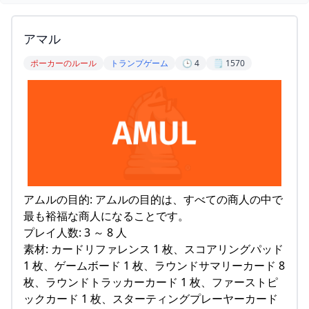
アマル
ポーカーのルール
トランプゲーム
🕒 4
🗒️ 1570
アムルの目的: アムルの目的は、すべての商人の中で
最も裕福な商人になることです。
プレイ人数: 3 ～ 8 人
素材: カードリファレンス 1 枚、スコアリングパッド
1 枚、ゲームボード 1 枚、ラウンドサマリーカード 8
枚、ラウンドトラッカーカード 1 枚、ファーストピ
ックカード 1 枚、スターティングプレーヤーカード