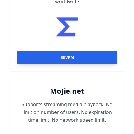
worldwide
EEVPN
MoJie.net
Supports streaming media playback. No
limit on number of users. No expiration
time limit. No network speed limit.