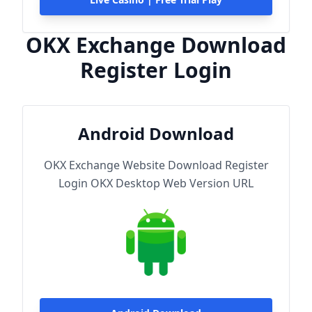
OKX Exchange Download
Register Login
Android Download
OKX Exchange Website Download Register
Login OKX Desktop Web Version URL