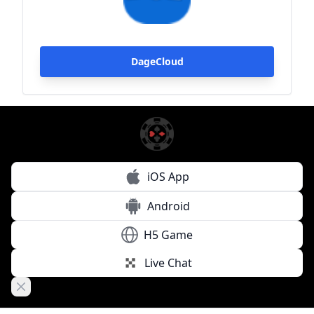
DageCloud
iOS App
Android
H5 Game
Live Chat
Close banner