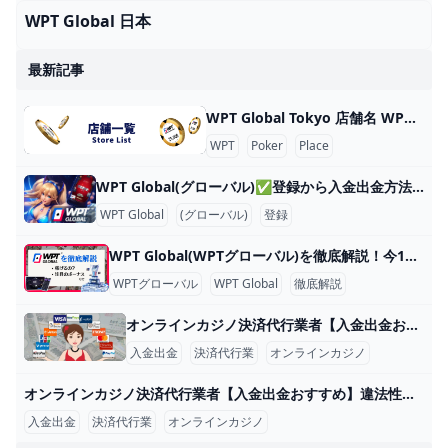
しょう。最新のWPTアプリケ
WPT Global 日本
ーションを簡単に入手でき、
楽しい再生体験をお届けしま
最新記事
す。
WPT Global Tokyo 店舗名 WPT Global Tokyo 店舗名 北海道 店舗名 住所 HOTARU by the FINCH 北海道札幌市 中央区南4条西2丁目RECOLTE SAPPORO 1F GOLDEN BANANA 北海道札幌市中央区南6条西６丁目7-1 第6旭観光ビル5階 KINGSMAN 北海道札幌市中央区南4条西5丁目4 シャンゼリゼビル5F 東北地方 店舗名 住所 Poker Bar BLUFF 岩手県盛岡市大通2丁目3-3 スギエビル 6F 9High仙台 宮城県仙台市青葉区花京院１丁目４-47ALLELL花京院 5F DEER GOLD 宮城県仙台市青葉区国分町２丁目１５−１６ DAISY BUILDING 7階 BACKDOOR仙台 宮城県仙台市青葉区国分町２丁目１−１２ 瀬戸勝ビル 1C まめでらかじの 秋田県秋田市大町６丁目２−２ Poker Bar BLUFF 岩手県盛岡市大通２丁目３−３ スギエビル ６F Ace&King FUKUSHIMA 福島県福島市栄町１２−１２ サモン館 2F The Brilliant Space L,O,L 山形県山形市旅篭町２丁目２−２６ 庄司ビル 1階 関東地方 以下は、東京都内のポーカールームの店舗名と住所の一覧です。
WPT
Poker
Place
WPT Global(グローバル)✅登録から入金出金方法まで徹底解説 😄 WPT Global(WPTグローバル)は世界三大ポーカー大会WPT(ワールドポーカーツアー)の公式アプリとして2021年に設立しました。世界中で今最も注目を集めている最新のNo1オンラインポーカー おすすめアプリです。
WPT Global
(グローバル)
登録
WPT Global(WPTグローバル)を徹底解説！今1番アツいアプリはこれ WPT Global(WPTグローバル)は世界3大ポーカー大会の1つであるWPT(ワールドポーカーツアー)の公式のオンラインポーカーアプリです。 この記事ではこれからWPT Globalを始める人でも失敗しない登録方法や気になるボーナスの詳細を紹介します。
WPTグローバル
WPT Global
徹底解説
オンラインカジノ決済代行業者【入金出金おすすめ】違法性は？ オンラインカジノの決済代行業者とは、オンラインカジノに入金や出金をする際に、その間に入ってくれるサービスのことです。 2023年9月27日に日本初となるオンラインカジノ決済代行会社SumoPayが客側の常習賭博をほう助したとして摘発されました。これは決済代行会社が日本国内で運営されていた事が違法となっています。
入金出金
決済代行業
オンラインカジノ
オンラインカジノ決済代行業者【入金出金おすすめ】違法性は？ オンラインカジノの決済代行業者とは、オンラインカジノに入金や出金をする際に、その間に入ってくれるサービスのことです。 2023年9月27日に日本初となるオンラインカジノ決済代行会社SumoPayが客側の常習賭博をほう助したとして摘発されました。これは決済代行会社が日本国内で運営されていた事が違法となっています。
入金出金
決済代行業
オンラインカジノ