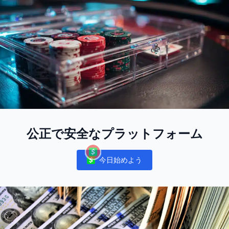
公正で安全なプラットフォーム
今日始めよう
Notifications