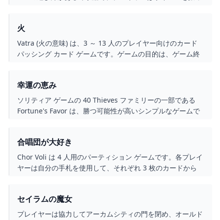
てどのサイコロを保持するかを選択します。プレイ方法に応
じて、スリーを維持する必要がありますが、それが役立つ場
火
合もあれば、妨げになる場合もあります。誰が最高のスコア
を獲得するでしょうか?
Vatra (火の意味) は、3 ～ 13 人のプレイヤー向けのカード
パッシング カード ゲームです。ゲームの目的は、ゲーム終
了時に敗者となって罰せられることを避けることです。
幸運の恵み
ソリティア ゲームの 40 Thieves ファミリーの一部である
Fortune's Favor は、勝つ可能性が高いシンプルなゲームで
す。よく言われるように、幸運は大胆な者に味方するので、
デッキを手に入れてプレイしましょう!
合唱団が大好き
Chor Voli は 4 人用のパーティション ゲームです。各プレイ
ヤーは自分の手札を使用して、それぞれ 3 枚のカードから
なる最大 4 つの組み合わせを作成します。これらの組み合
わせは他のプレイヤーと対戦し、勝ったプレイヤーは後で勝
セイラムの魔女
者を決定するために使用されるチップを獲得します。
プレイヤーは協力してアーカムシティの門を閉め、オールド