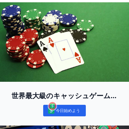
世界最大級のキャッシュゲームプ
レイヤーのレクリエーションプー
今日始めよう
ルに参加しよう
Notifications