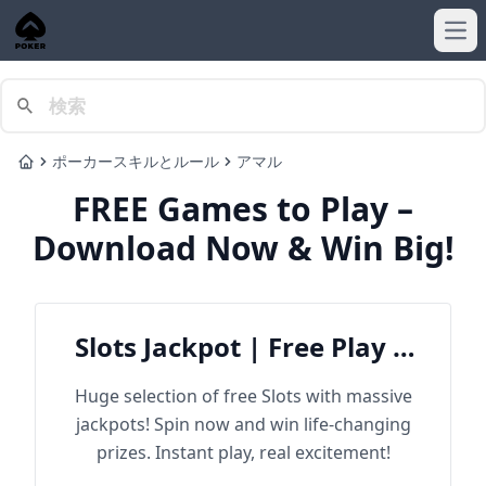
Ope
ポーカースキルとルール
アマル
Home
FREE Games to Play –
Download Now & Win Big!
Slots Jackpot | Free Play &
Win Big
Huge selection of free Slots with massive
jackpots! Spin now and win life-changing
prizes. Instant play, real excitement!