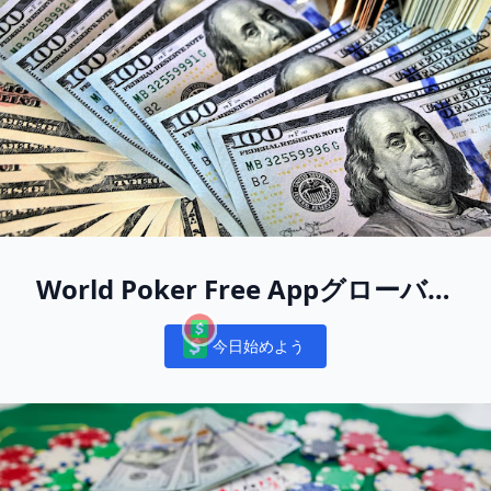
World Poker Free Appグローバル
をあなたの新しいオンラインポー
今日始めよう
カーホームにしよう
Notifications