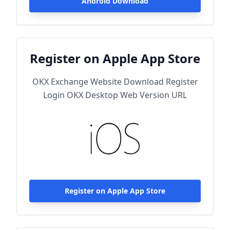
Android Download
Register on Apple App Store
OKX Exchange Website Download Register
Login OKX Desktop Web Version URL
Register on Apple App Store