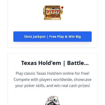
Slots Jackpot | Free Play & Win Big
Texas Hold'em | Battle
Online
Play classic Texas Hold'em online for free!
Compete with players worldwide, showcase
your poker skills, and win real cash prizes!