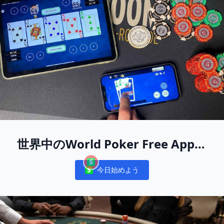
世界中のWorld Poker Free Appラ
イブイベントに参加するチャンス
今日始めよう
を掴もう
Notifications