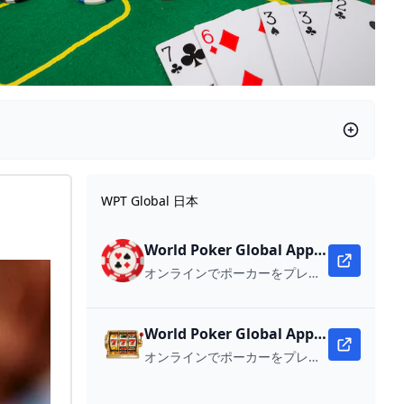
WPT Global 日本
World Poker Global App グローバル
オンラインでポーカーをプレイしてリアルマネーを獲得しよう。
World Poker Global App グローバル
オンラインでポーカーをプレイしてリアルマネーを獲得しよう。