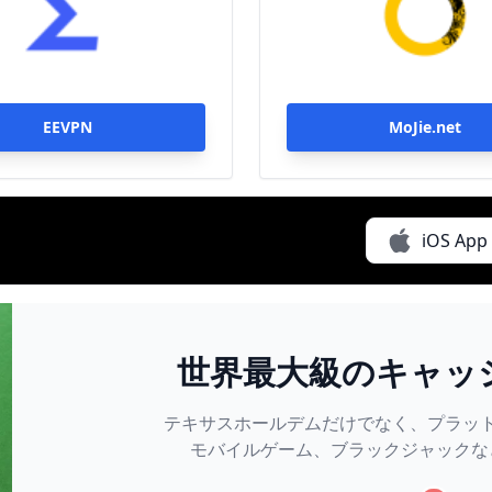
EEVPN
MoJie.net
iOS App
世界最大級のキャッ
ーのレクリエーショ
テキサスホールデムだけでなく、プラッ
モバイルゲーム、ブラックジャックな