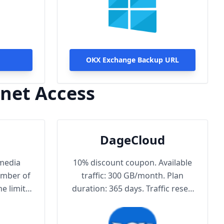
OKX Exchange Backup URL
net Access
DageCloud
media
10% discount coupon. Available
umber of
traffic: 300 GB/month. Plan
e limit.
duration: 365 days. Traffic reset:
mit.
reset on order date or by
purchasing traffic package.