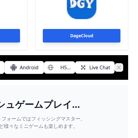
Maximum achievable bandwidth:
1000 Mbps. Node protocol:
Trojan.
DageCloud
Android
H5
Live Chat
Close ba
Game
シュゲームプレイヤ
ンプールに参加しよ
トフォームではフィッシングマスター、
う
ど様々なミニゲームも楽しめます。