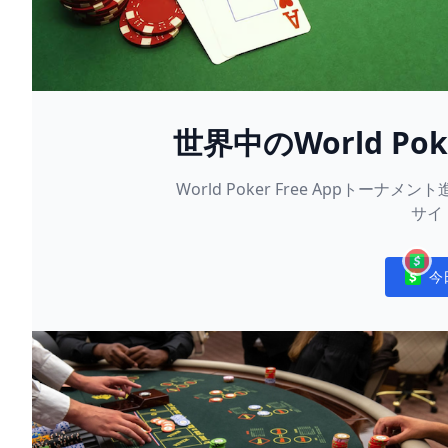
世界中のWorld Pok
ベントに参加す
World Poker Free Appト
サイ
今
Notifi