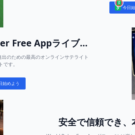
今日
Notificati
er Free Appライブイ
るチャンスを掴もう
ーナメント進出のための最高のオンラインサテライト
トです。
日始めよう
cations
安全で信頼でき、