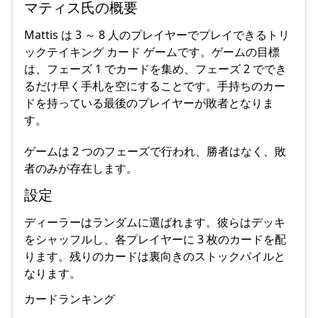
マティス氏の概要
Mattis は 3 ～ 8 人のプレイヤーでプレイできるトリ
ックテイキング カード ゲームです。ゲームの目標
は、フェーズ 1 でカードを集め、フェーズ 2 ででき
るだけ早く手札を空にすることです。手持ちのカー
ドを持っている最後のプレイヤーが敗者となりま
す。
ゲームは 2 つのフェーズで行われ、勝者はなく、敗
者のみが存在します。
設定
ディーラーはランダムに選ばれます。彼らはデッキ
をシャッフルし、各プレイヤーに 3 枚のカードを配
ります。残りのカードは裏向きのストックパイルと
なります。
カードランキング