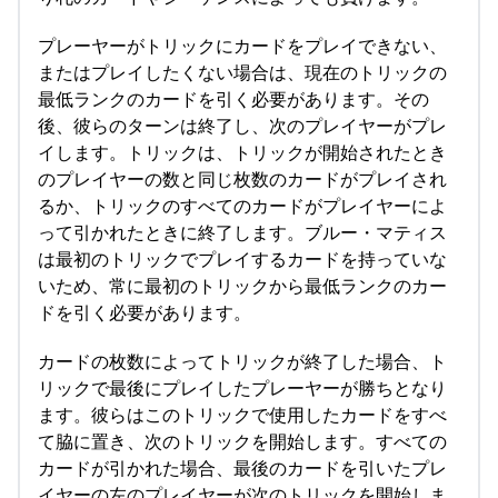
プレーヤーがトリックにカードをプレイできない、
またはプレイしたくない場合は、現在のトリックの
最低ランクのカードを引く必要があります。その
後、彼らのターンは終了し、次のプレイヤーがプレ
イします。トリックは、トリックが開始されたとき
のプレイヤーの数と同じ枚数のカードがプレイされ
るか、トリックのすべてのカードがプレイヤーによ
って引かれたときに終了します。ブルー・マティス
は最初のトリックでプレイするカードを持っていな
いため、常に最初のトリックから最低ランクのカー
ドを引く必要があります。
カードの枚数によってトリックが終了した場合、ト
リックで最後にプレイしたプレーヤーが勝ちとなり
ます。彼らはこのトリックで使用したカードをすべ
て脇に置き、次のトリックを開始します。すべての
カードが引かれた場合、最後のカードを引いたプレ
イヤーの左のプレイヤーが次のトリックを開始しま