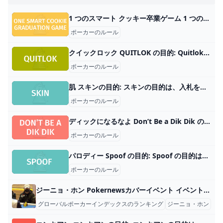
1 つのスマート クッキー卒業ゲーム 1 つのスマート クッキーの目的: 1 つのスマート クッキーの目的は、最初にプレイヤーの額からクッキーを口に運ぶことです。 プレイヤー数: 2 人以上 材料: オレオクッキー (または類似のもの) ゲームの種類: パーティー卒業ゲーム 対象年齢: 8 歳以上 1 つのスマート Cookie の概要 ついに卒業されましたね。つまり、あなたは賢い人でなければなりません。それを証明し、あなたのその大きな頭脳を活用する時が来ました。プレイヤーは額にクッキーを置き、顔だけを使って額から口までクッキーを移動させなければなりません。 5 秒ルールが適用されるため、プレーヤーはそれらを落とした場合は拾い上げ、できるだけ早く元に戻す必要があります。
ポーカーのルール
クイックロック QUITLOK の目的: Quitlok の目的は、入札を獲得することです。 プレイ人数: 5 人以上 素材: 24 枚のカード Quitli (クヴィトレック、デッキ、チップまたは入札用のお金とも呼ばれます)、および平らな表面。 ゲームの種類: バンキング カード ゲーム 対象者: 大人 QUITLOK の概要 Quitlok は 5 人以上のプレイヤー向けのバンキング カード ゲームです。プレイヤーが順番に銀行になる殴りゲームです。プレーヤーは、できる限り超えずに 21 に近づけることで入札を獲得しようとします。
ポーカーのルール
肌 スキンの目的: スキンの目的は、入札を勝ち取り、他のプレイヤーから賭け金を集めることにあります。 プレイヤー数: 6 人のプレイヤーが最適 材料: 52 枚のカード、チップまたは入札用のお金で構成される標準的なデッキ、および平らな表面。 ゲームの種類: バンキング カード ゲーム 対象者: 大人 皮膚の概要 Skin は 6 人のプレーヤーでプレイするのに最適なバンキング ゲームです。ゲームの目的は、入札に勝ち、他のプレイヤーから賭け金を集めることです。これは、プレーヤーとして、またはテーブルの周りを回転する銀行として行うことができます。
ポーカーのルール
ディックになるなよ Don’t Be a Dik Dik の目的: Don’t Be a Dik Dik の目的は、ゲーム終了時に Dik Dik カードを持っているプレイヤーにならないことです。 プレイ人数: 3 ～ 6 人 素材: 動物カード 49 枚 ゲームの種類: パーティー カード ゲーム 対象者: 16 歳以上 「ディクディクにならないでください」の概要 「Don’t Be a Dik Dik」の目標は、ゲーム終了時にディク ディクを保持する人にならないことです。この大人向けのカード ゲームでは、動物の名前を考えたり、他のプレイヤーにスティッキー ウィリーを持っているかどうか尋ねたりすることができます。
ポーカーのルール
パロディー Spoof の目的: Spoof の目的は、ゲームを正しく推測した最後のプレイヤーになっても負けないことです。 プレイ人数: 3 ～ 5 人 材料: カード 115 枚、トリビアの質問 230 問、30 秒のタイマー、解答用紙、ホワイトボード、スコアボード、マーカー 2 枚、入札チップ 8 枚、説明書 ゲームの種類: パーティー カード ゲーム 対象年齢: 8 歳以上 スプーフの概要 スプーフは古典的なブラフ ゲームですが、没収が伴います。プレイヤーは対戦相手を打ち負かすために、自分が狡猾で狡猾であることを確認する必要があります。各プレイヤーは自分の手に何枚かのディスクを隠し、全員が他のプレイヤーが何枚持っているかを推測する必要があります。プレイヤーはお互いをバスの下に投げ込み、最終的な勝者になることを保証します。
ポーカーのルール
ジーニョ・ホン Pokernewsカバーイベント イベント 場所 賞 2023 WSOP Paradiseevent＃10：$ 5,000メインイベントチャンピオンシップ 187th $ 13,900 2023 WSOP Paradiseevent＃11：$ 800 FLIP＆GO 31st $ 2,800 2023 WSOP Paradiseevent＃4：$ 1,000ミニメインイベント 218th $ 2,200 2023 POKERSTARS EPT CYPRUS $ 10,300 EPT HIGH ROLLER 21st $ 33,600 2023 POKERSTARS EPT Cyprus $ 2,200 Eureka High Roller 41st $ 7,775 2023 POKERSTARS EPT CYPRUS $ 1,100 EUREKA MAIN EVENT 106th $ 3,875 2023 POKERSTARS EPT CYPRUS $ 10,200ミステリーバウンティ 11日 $ 11,850 2023 Pokerevent＃76のワールドシリーズ：10,000ドルのWSOPメインイベントワールドチャンピオンシップ 553rd $ 32,500 2023 Pokerevent＃85のワールドシリーズ：$ 1,500シュートアウト 90th $ 5,759 2023 Pokereventのワールドシリーズ＃72：$ 10,000スーパーターボバウンティ 29th $ 24,258 2023 Pokerevent＃44のワールドシリーズ：$ 3,000 NO-LIMIT HOLD’EM 208th $ 5,253 2023 Pokerevent＃12のワールドシリーズ＃12：$ 5,000 NO-LIMIT HOLD’EM FREEZEOUT 4th $ 208,158 2023 Pokereventのワールドシリーズ＃3：$ 1,000ミステリーミリオン 1252nd $ 1,684 2022 POKERSTARS EPT LONDON2,200 UKIPT HIGH ROLLER 31st £6,400 2022 Pokerevent＃76のワールドシリーズ：$ 1,979ポーカーホールオブフェイムバウンティ 1st $ 276,067 2022 Pokerevent＃55のワールドシリーズ：$ 1,000タグチーム 55th $ 2,633 2022 Wynn Summer Classic $ 3,500 NLHチャンピオンシップ 1st $ 696,011 2022 Pokerevent＃46のワールドシリーズ：$ 5,000 6ハンドリミットホールデム 11日 $ 52,414 2022 Pokerevent＃37のワールドシリーズ：$ 1,500億万長者メーカーNo-Limit Hold’em 145th $ 8,701 2021 Pokerevent＃75のワールドシリーズ：$ 1,500フリーズアウトノーリミットホールデム 137th $ 2,634 2021 Pokerevent＃55のワールドシリーズ：400ドルのColossus 699th $ 910 2021 Pokerevent＃4のワールドシリーズ＃4：$ 500 Reunion No-Limit Hold’em 675th $ 2,085 2021 GGPOKER WSOP ONLINE BRACELET EVENTSEVENT＃5：$ 315 BOUNTY NO-LIMIT HOLD’EM DEEPSTACK 93rd $ 902 2021 GGPOKER WSOP ONLINE BRACELET EVENTSEVENT＃6：$ 200 FLIP＆GO NO-LIMIT HOLD’EM GOステージ、100万ドルのGTD 200th $ 1,632 2021 GGPOKER WSOP ONLINE BRACELET EVENTSEVENT＃1：$ 50 RETURN NLH最終日、100万ドルのGTD 76th $ 1,805 2020 GGPOKER WSOP ONLINE BRACELET EVENTSEVENT＃78：$ 1,000 TURBO NO LIMTIM HOLD’EM 6ハンド 137th $ 2,638 2020 GGPOKER WSOP ONLINE BRACELET EVENTSEVENT＃76：$ 400 40 STACK NO LIMTIMHOLD’EM 477th 960ドル 2020 GGPOKER WSOP ONLINE BRACELET EVENTSEVENT＃69：$ 1,500 MARATHON NO LIMIT HOLD’EM 124th $ 3,776 2020 GGPOKER WSOP ONLINE BRACELET EVENTSEVENT＃68：$ 500 DEEPSTACK NO-LIMIT HOLD’EM 130th $ 1,475 2020 GGPOKER WSOP ONLINE BRACELET EVENTSEVENT＃65：$ 600制限なしHold’em Deepstack Championship 284th $ 1,592 2020 GGPOKER WSOP ONLINE BRACELET EVENTSEVENT＃64：$ 840 Turbo Bounty no Limit Hold’em 68th $ 1,804 2020 GGPOKER WSOP ONLINE BRACELET EVENTSEVENT＃59：$ 2,500ダブルスタック制限保留なし 97th $ 6,411 2020 GGPOKER WSOP ONLINE BRACELET EVENTSEVENT＃57：$ 150 GGMASTERS WSOP Edition Freezout、$ 100万GTD 322nd $ 654 2019 PokerStars EPT Prague2,200 EPT National High Roller 108th €3,890 2019 PokerStars Appt Manila65,000 Apptメインイベント 37th 231,500 PHP
グローバルポーカーインデックスのランキング
ジーニョ・ホン