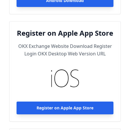
Android Download
Register on Apple App Store
OKX Exchange Website Download Register
Login OKX Desktop Web Version URL
Register on Apple App Store