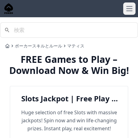
Ope
ポーカースキルとルール
マティス
Home
FREE Games to Play –
Download Now & Win Big!
Slots Jackpot | Free Play &
Win Big
Huge selection of free Slots with massive
jackpots! Spin now and win life-changing
prizes. Instant play, real excitement!