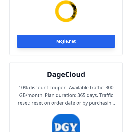
MoJie.net
DageCloud
10% discount coupon. Available traffic: 300
GB/month. Plan duration: 365 days. Traffic
reset: reset on order date or by purchasing
traffic package. Maximum achievable
bandwidth: 1000 Mbps. Node protocol:
Trojan.