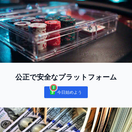
公正で安全なプラットフォーム
今日始めよう
Notifications