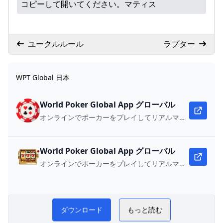
コピーして開いてください。
マティス
ユークルルール
ラプター
WPT Global 日本
World Poker Global App グローバル
オンラインでポーカーをプレイしてリアルマネーを獲得しよう。
World Poker Global App グローバル
オンラインでポーカーをプレイしてリアルマネーを獲得しよう。
W
WPTアプリケーションをすぐ
ダウンロード
もっと読む
にダウンロードして再生しま