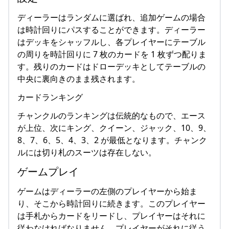
ディーラーはランダムに選ばれ、追加ゲームの場合
は時計回りにパスすることができます。ディーラー
はデッキをシャッフルし、各プレイヤーにテーブル
の周りを時計回りに 7 枚のカードを 1 枚ずつ配りま
す。残りのカードはドローデッキとしてテーブルの
中央に裏向きのまま残されます。
カードランキング
チャンクルのランキングは伝統的なもので、エース
が上位、次にキング、クイーン、ジャック、10、9、
8、7、6、5、4、3、2 が最低となります。チャンク
ルには切り札のスーツは存在しない。
ゲームプレイ
ゲームはディーラーの左側のプレイヤーから始ま
り、そこから時計回りに続きます。このプレイヤー
は手札からカードをリードし、プレイヤーはそれに
従わなければなりません。プレイヤーがそれに従う