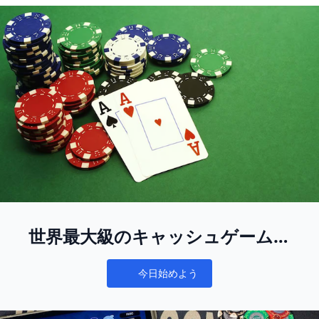
世界最大級のキャッシュゲームプ
レイヤーのレクリエーションプー
今日始めよう
ルに参加しよう
Notifications