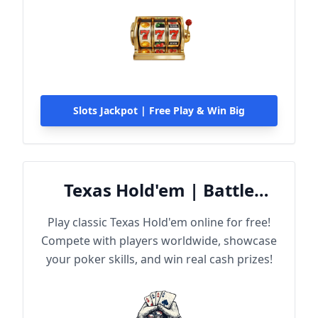
Slots Jackpot | Free Play & Win Big
Texas Hold'em | Battle
Online
Play classic Texas Hold'em online for free!
Compete with players worldwide, showcase
your poker skills, and win real cash prizes!