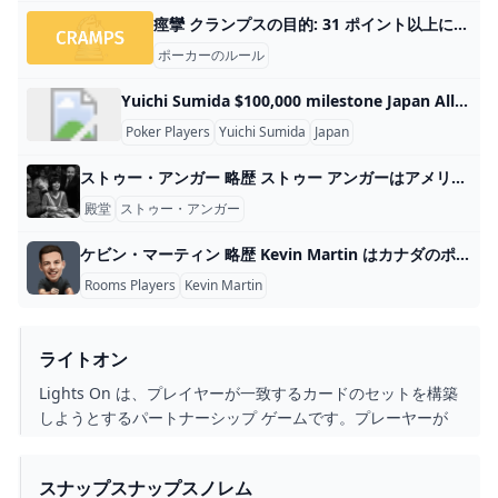
痙攣 クランプスの目的: 31 ポイント以上に到達した最初のプレイヤーになること プレイ人数: 4 人 カードの数: トランプ 52 枚 カードのランク: (低) 2 – エース (高) ゲームの種類: トリックテイキング 対象者: 大人 けいれんの紹介 Cramps は、Pete Caldwell によって作成された 4 人用トリックテイキング ゲームです。このゲームは、それぞれのトリックに独自の価値があるため、非常にユニークです。トリックによってポイントが獲得できる場合もありますが、ポイントを奪われる場合もあります。プレイヤーはクイーンにうんざりしているはずです。1 人が捕らえられるたびに 1 ポイントが奪われるからです。
ポーカーのルール
Yuichi Sumida $100,000 milestone Japan All Time Money List 71st All Time Money List Current Rank 13,020th All Time Money List Best Rank 12,411th Global Poker Index Ranking 3,142nd Popularity Ranking 30,166th
Poker Players
Yuichi Sumida
Japan
ストゥー・アンガー 略歴 ストゥー アンガーはアメリカのポーカー プレーヤーであり、歴史上最も偉大なプレーヤーであると広く考えられていました。彼はワールド シリーズ オブ ポーカー (WSOP) のメイン イベントで 3 回 (1980、1981、1997) 優勝しました。彼は 2-7 ドロー (1981 年) とセブン カード スタッド (1983 年) でさらに 2 つの WSOP ブレスレットを獲得しました。 彼の若々しい容姿のため、実際よりも若く見えることが多く、「ザ・キッド」というあだ名が付けられました。 アンガーの才能と記憶力により、彼はポーカーだけでなくブラックジャックやジンラミーでも優れていました。 His dominance of gin rummy cannot be understated, with nearly all gin action drying up as a result of his skilled reputation and almost clairvoyant abilities. 1998年11月、アンガーは長年の薬物乱用が引き起こした心臓病で亡くなった。彼はまだ 45 歳でした。アンガーは東ラスベガスのパーム バレー ビュー記念公園に埋葬されています。彼は死後 2001 年にポーカーの殿堂入りを果たしました。
殿堂
ストゥー・アンガー
ケビン・マーティン 略歴 Kevin Martin はカナダのポーカー プレーヤーで、リアリティ番組シリーズ Big Brother Canada に初めて登場しました。カルガリー出身のマーティンは、2015 年からプレイをストリーミング配信しており、Twitch プラットフォームの初期導入者の 1 人としてよく知られています。
Rooms Players
Kevin Martin
ライトオン
Lights On は、プレイヤーが一致するカードのセットを構築
しようとするパートナーシップ ゲームです。プレーヤーが
セットを持ったら、パートナーに合図し、パートナーは「ラ
イトオン！」と言う必要があります。シグナルを送信してい
スナップスナップスノレム
るのが捕まり、チームはラウンドで負けます。