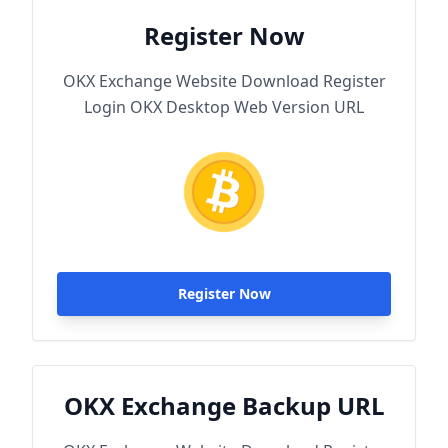
Register Now
OKX Exchange Website Download Register
Login OKX Desktop Web Version URL
Register Now
OKX Exchange Backup URL