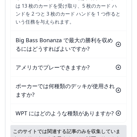
は 13 枚のカードを受け取り、5 枚のカード ハ
ンドを 2 つと 3 枚のカード ハンドを 1 つ作ると
いう任務を与えられます。
Big Bass Bonanza で最大の勝利を収め
るにはどうすればよいですか?
アメリカでプレーできますか?
ポーカーでは何種類のデッキが使用され
ますか?
WPT にはどのような種類がありますか?
このサイトでは関連する記事のみを収集していま