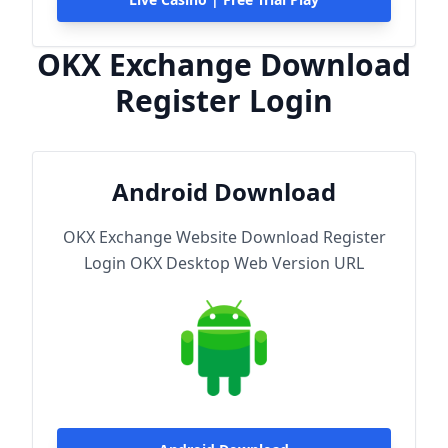
OKX Exchange Download
Register Login
Android Download
OKX Exchange Website Download Register
Login OKX Desktop Web Version URL