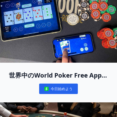
世界中のWorld Poker Free Appラ
イブイベントに参加するチャンス
今日始めよう
を掴もう
Notifications