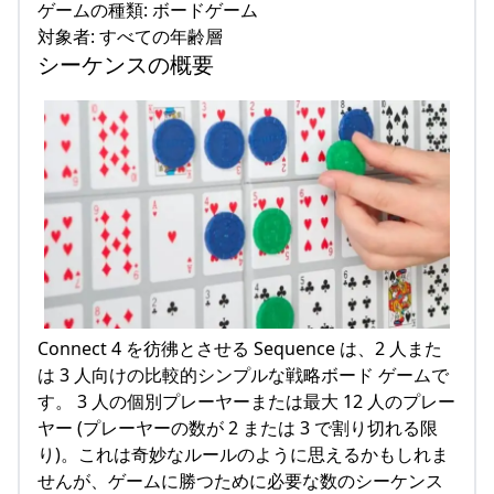
ゲームの種類: ボードゲーム
対象者: すべての年齢層
シーケンスの概要
Connect 4 を彷彿とさせる Sequence は、2 人また
は 3 人向けの比較的シンプルな戦略ボード ゲームで
す。 3 人の個別プレーヤーまたは最大 12 人のプレー
ヤー (プレーヤーの数が 2 または 3 で割り切れる限
り)。これは奇妙なルールのように思えるかもしれま
せんが、ゲームに勝つために必要な数のシーケンス