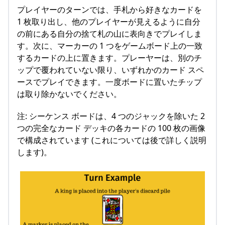
プレイヤーのターンでは、手札から好きなカードを
1 枚取り出し、他のプレイヤーが見えるように自分
の前にある自分の捨て札の山に表向きでプレイしま
す。次に、マーカーの 1 つをゲームボード上の一致
するカードの上に置きます。プレーヤーは、別のチ
ップで覆われていない限り、いずれかのカード スペ
ースでプレイできます。一度ボードに置いたチップ
は取り除かないでください。
注: シーケンス ボードは、4 つのジャックを除いた 2
つの完全なカード デッキの各カードの 100 枚の画像
で構成されています (これについては後で詳しく説明
します)。