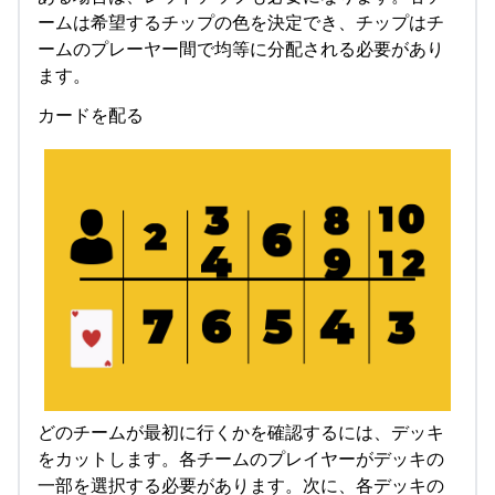
ームは希望するチップの色を決定でき、チップはチ
ームのプレーヤー間で均等に分配される必要があり
ます。
カードを配る
どのチームが最初に行くかを確認するには、デッキ
をカットします。各チームのプレイヤーがデッキの
一部を選択する必要があります。次に、各デッキの