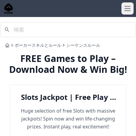
Ope
ポーカースキルとルール
シーケンスルール
Home
FREE Games to Play –
Download Now & Win Big!
Slots Jackpot | Free Play &
Win Big
Huge selection of free Slots with massive
jackpots! Spin now and win life-changing
prizes. Instant play, real excitement!