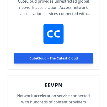
CuteCloud provides unrestricted global
network acceleration. Access network
acceleration services connected with
hundreds of content providers worldwide.
With up to 2000Mbps single-line access
capacity and 1000+ high-speed servers
globally, enjoy fast and stable connections
anytime, anywhere.
CuteCloud - The Cutest Cloud
EEVPN
Network acceleration service connected
with hundreds of content providers