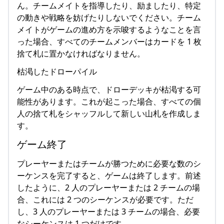
ん。チームメイトを指導したり、励ましたり、特定
の動きや戦略を妨げたりしないでください。チーム
メイトがゲームの進め方を示唆するようなことを言
った場合、すべてのチームメンバーはカードを 1 枚
捨て札に置かなければなりません。
枯渇したドローパイル
ゲーム中のある時点で、ドローデッキが枯渇する可
能性があります。これが起こった場合、すべての個
人の捨て札をシャッフルして新しい山札を作成しま
す。
ゲーム終了
プレーヤーまたはチームが勝つために必要な数のシ
ーケンスを完了すると、ゲームは終了します。前述
したように、2 人のプレーヤーまたは 2 チームの場
合、これには 2 つのシーケンスが必要です。ただ
し、3 人のプレーヤーまたは 3 チームの場合、必要
なシーケンスは 1 つだけです。