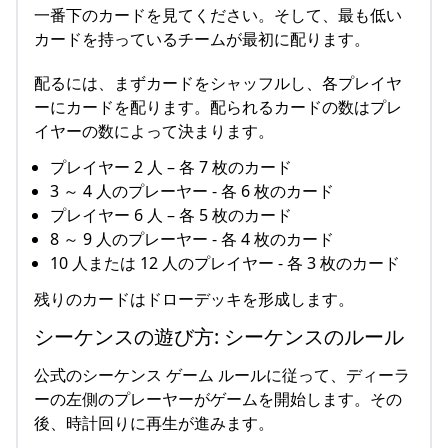
一番下のカードを見てください。そして、最も低い
カードを持っているチームが最初に配ります。
配るには、まずカードをシャッフルし、各プレイヤ
ーにカードを配ります。配られるカードの数はプレ
イヤーの数によって決まります。
プレイヤー 2 人 – 各 7 枚のカード
3 ～ 4 人のプレーヤー - 各 6 枚のカード
プレイヤー 6 人 – 各 5 枚のカード
8 ～ 9 人のプレーヤー - 各 4 枚のカード
10 人または 12 人のプレイヤー - 各 3 枚のカード
残りのカードはドローデッキを形成します。
シーケンスの遊び方: シーケンスのルール
公式のシーケンス ゲーム ルールに従って、ディーラ
ーの左側のプレーヤーがゲームを開始します。その
後、時計回りに再生が進みます。