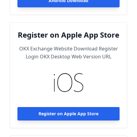
Android Download
Register on Apple App Store
OKX Exchange Website Download Register
Login OKX Desktop Web Version URL
Register on Apple App Store