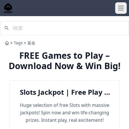
Ope
Tags
返金
Home
FREE Games to Play –
Download Now & Win Big!
Slots Jackpot | Free Play &
Win Big
Huge selection of free Slots with massive
jackpots! Spin now and win life-changing
prizes. Instant play, real excitement!