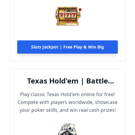
Slots Jackpot | Free Play & Win Big
Texas Hold'em | Battle
Online
Play classic Texas Hold'em online for free!
Compete with players worldwide, showcase
your poker skills, and win real cash prizes!