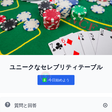
ユニークなセレブリティテーブル
今日始めよう
Notifications
質問と回答