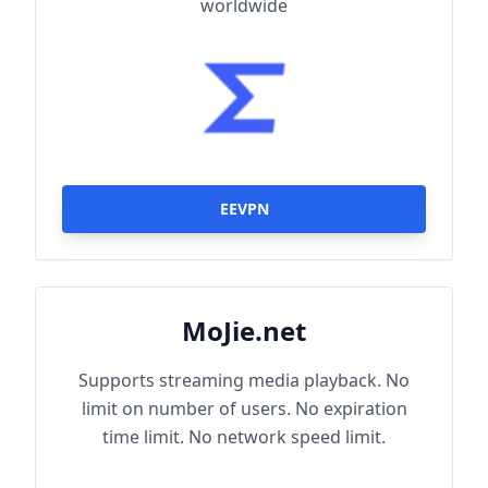
worldwide
EEVPN
MoJie.net
Supports streaming media playback. No
limit on number of users. No expiration
time limit. No network speed limit.