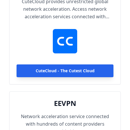
CuteCloud provides unrestricted global
network acceleration. Access network
acceleration services connected with
hundreds of content providers worldwide.
With up to 2000Mbps single-line access
capacity and 1000+ high-speed servers
globally, enjoy fast and stable connections
anytime, anywhere.
CuteCloud - The Cutest Cloud
EEVPN
Network acceleration service connected
with hundreds of content providers