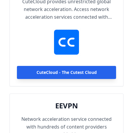
CuteCloud provides unrestricted global
network acceleration. Access network
acceleration services connected with
hundreds of content providers worldwide.
With up to 2000Mbps single-line access
capacity and 1000+ high-speed servers
globally, enjoy fast and stable connections
anytime, anywhere.
CuteCloud - The Cutest Cloud
EEVPN
Network acceleration service connected
with hundreds of content providers