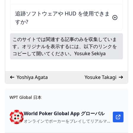
追跡ソフトウェアや HUD を使用できま
すか?
このサイトでは関連する記事のみを収集していま
す。オリジナルを表示するには、以下のリンクを
コピーして開いてください。
Yosuke Sekiya
Yoshiya Agata
Yosuke Takagi
WPT Global 日本
World Poker Global App グローバル
オンラインでポーカーをプレイしてリアルマネーを獲得しよう。