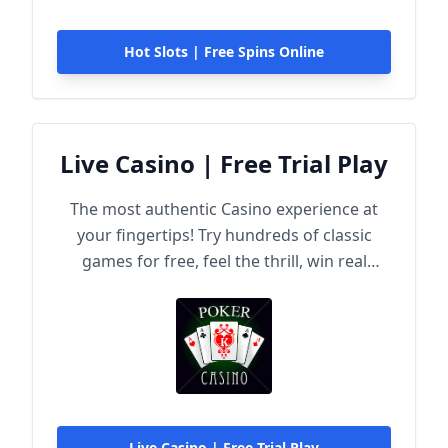
Hot Slots | Free Spins Online
Live Casino | Free Trial Play
The most authentic Casino experience at
your fingertips! Try hundreds of classic
games for free, feel the thrill, win real
rewards!
Live Casino | Free Trial Play