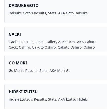
DAISUKE GOTO
Daisuke Goto's Results, Stats. AKA Goto Daisuke
GACKT
Gackt's Results, Stats, Gallery & Pictures. AKA Gakuto
Gackt Oshiro, Gakuto Oshiro, Gakuto Oshiro, Oshiro
Gakuto
GO MORI
Go Mori's Results, Stats. AKA Mori Go
HIDEKI IZUTSU
Hideki Izutsu's Results, Stats. AKA Izutsu Hideki