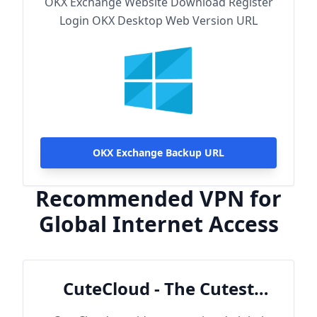
OKX Exchange Website Download Register
Login OKX Desktop Web Version URL
OKX Exchange Backup URL
Recommended VPN for
Global Internet Access
CuteCloud - The Cutest
Cloud