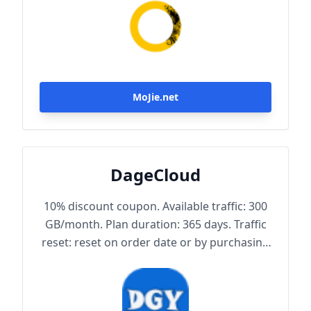
MoJie.net
DageCloud
10% discount coupon. Available traffic: 300
GB/month. Plan duration: 365 days. Traffic
reset: reset on order date or by purchasing
traffic package. Maximum achievable
bandwidth: 1000 Mbps. Node protocol:
Trojan.