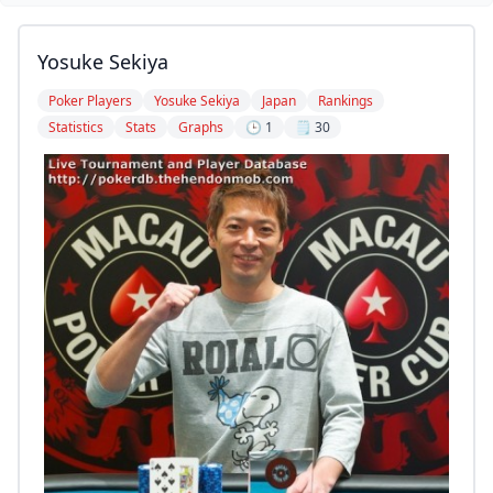
Yosuke Sekiya
Poker Players
Yosuke Sekiya
Japan
Rankings
Statistics
Stats
Graphs
🕒 1
🗒️ 30