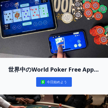
世界中のWorld Poker Free Appラ
イブイベントに参加するチャンス
今日始めよう
を掴もう
Notifications