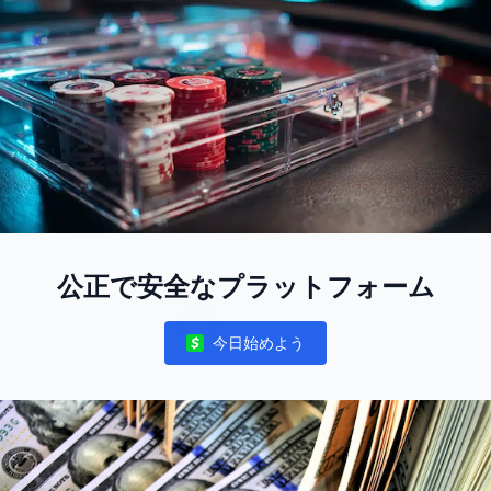
公正で安全なプラットフォーム
今日始めよう
Notifications