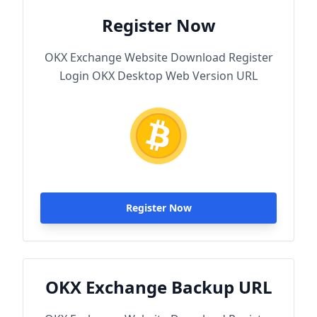
Register Now
OKX Exchange Website Download Register
Login OKX Desktop Web Version URL
Register Now
OKX Exchange Backup URL