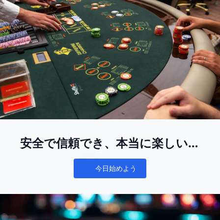
安全で信頼でき、本当に楽しい体
験
今日始めよう
Notifications