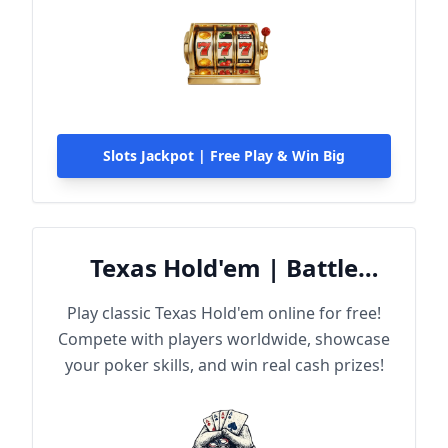
Slots Jackpot | Free Play & Win Big
Texas Hold'em | Battle
Online
Play classic Texas Hold'em online for free!
Compete with players worldwide, showcase
your poker skills, and win real cash prizes!