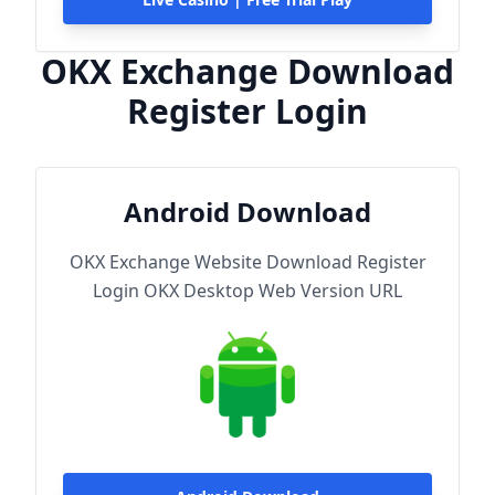
OKX Exchange Download
Register Login
Android Download
OKX Exchange Website Download Register
Login OKX Desktop Web Version URL