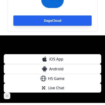
DageCloud
iOS App
Android
H5 Game
Live Chat
Close banner