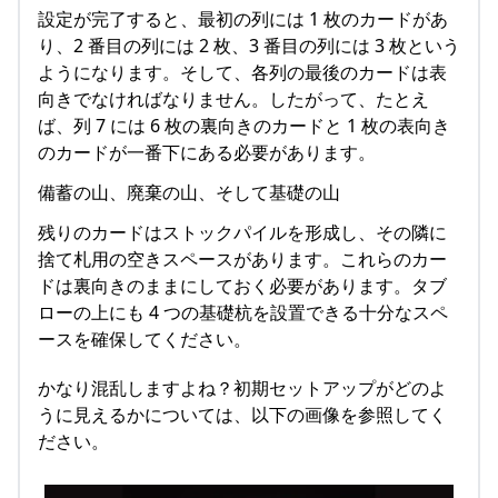
設定が完了すると、最初の列には 1 枚のカードがあ
り、2 番目の列には 2 枚、3 番目の列には 3 枚という
ようになります。そして、各列の最後のカードは表
向きでなければなりません。したがって、たとえ
ば、列 7 には 6 枚の裏向きのカードと 1 枚の表向き
のカードが一番下にある必要があります。
備蓄の山、廃棄の山、そして基礎の山
残りのカードはストックパイルを形成し、その隣に
捨て札用の空きスペースがあります。これらのカー
ドは裏向きのままにしておく必要があります。タブ
ローの上にも 4 つの基礎杭を設置できる十分なスペ
ースを確保してください。
かなり混乱しますよね？初期セットアップがどのよ
うに見えるかについては、以下の画像を参照してく
ださい。