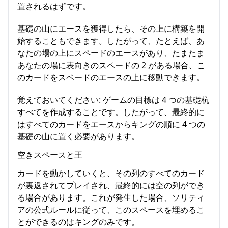
置されるはずです。
基礎の山にエースを獲得したら、その上に構築を開
始することもできます。したがって、たとえば、あ
なたの場の上にスペードのエースがあり、たまたま
あなたの場に表向きのスペードの 2 がある場合、こ
のカードをスペードのエースの上に移動できます。
覚えておいてください: ゲームの目標は 4 つの基礎杭
すべてを作成することです。したがって、最終的に
はすべてのカードをエースからキングの順に 4 つの
基礎の山に置く必要があります。
空きスペースと王
カードを動かしていくと、その列のすべてのカード
が裏返されてプレイされ、最終的には空の列ができ
る場合があります。これが発生した場合、ソリティ
アの公式ルールに従って、このスペースを埋めるこ
とができるのはキングのみです。