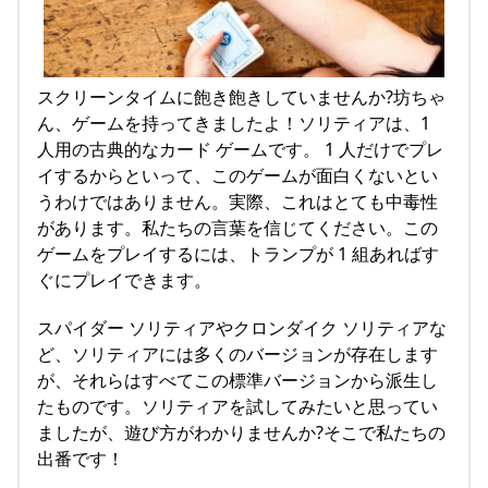
スクリーンタイムに飽き飽きしていませんか?坊ちゃ
ん、ゲームを持ってきましたよ！ソリティアは、1
人用の古典的なカード ゲームです。 1 人だけでプレ
イするからといって、このゲームが面白くないとい
うわけではありません。実際、これはとても中毒性
があります。私たちの言葉を信じてください。この
ゲームをプレイするには、トランプが 1 組あればす
ぐにプレイできます。
スパイダー ソリティアやクロンダイク ソリティアな
ど、ソリティアには多くのバージョンが存在します
が、それらはすべてこの標準バージョンから派生し
たものです。ソリティアを試してみたいと思ってい
ましたが、遊び方がわかりませんか?そこで私たちの
出番です！