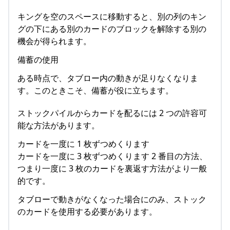
キングを空のスペースに移動すると、別の列のキン
グの下にある別のカードのブロックを解除する別の
機会が得られます。
備蓄の使用
ある時点で、タブロー内の動きが足りなくなりま
す。このときこそ、備蓄が役に立ちます。
ストックパイルからカードを配るには 2 つの許容可
能な方法があります。
カードを一度に 1 枚ずつめくります
カードを一度に 3 枚ずつめくります 2 番目の方法、
つまり一度に 3 枚のカードを裏返す方法がより一般
的です。
タブローで動きがなくなった場合にのみ、ストック
のカードを使用する必要があります。