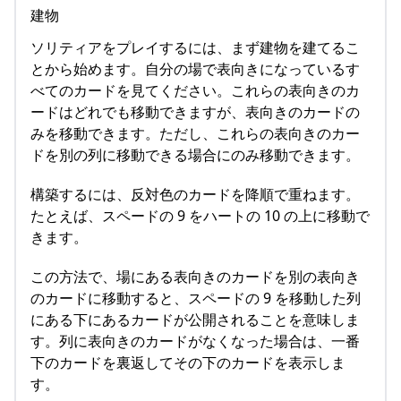
建物
ソリティアをプレイするには、まず建物を建てるこ
とから始めます。自分の場で表向きになっているす
べてのカードを見てください。これらの表向きのカ
ードはどれでも移動できますが、表向きのカードの
みを移動できます。ただし、これらの表向きのカー
ドを別の列に移動できる場合にのみ移動できます。
構築するには、反対色のカードを降順で重ねます。
たとえば、スペードの 9 をハートの 10 の上に移動で
きます。
この方法で、場にある表向きのカードを別の表向き
のカードに移動すると、スペードの 9 を移動した列
にある下にあるカードが公開されることを意味しま
す。列に表向きのカードがなくなった場合は、一番
下のカードを裏返してその下のカードを表示しま
す。