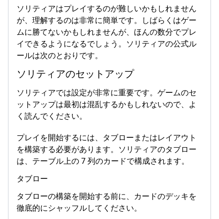
ソリティアはプレイするのが難しいかもしれません
が、理解するのは非常に簡単です。しばらくはゲー
ムに勝てないかもしれませんが、ほんの数分でプレ
イできるようになるでしょう。ソリティアの公式ル
ールは次のとおりです。
ソリティアのセットアップ
ソリティアでは設定が非常に重要です。ゲームのセ
ットアップは最初は混乱するかもしれないので、よ
く読んでください。
プレイを開始するには、タブローまたはレイアウト
を構築する必要があります。ソリティアのタブロー
は、テーブル上の 7 列のカードで構成されます。
タブロー
タブローの構築を開始する前に、カードのデッキを
徹底的にシャッフルしてください。