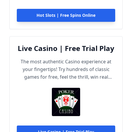
Hot Slots | Free Spins Online
Live Casino | Free Trial Play
The most authentic Casino experience at
your fingertips! Try hundreds of classic
games for free, feel the thrill, win real
rewards!
Live Casino | Free Trial Play