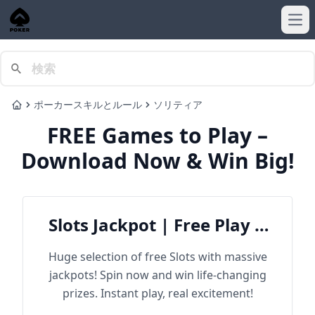
Ope
ポーカースキルとルール
ソリティア
Home
FREE Games to Play –
Download Now & Win Big!
Slots Jackpot | Free Play &
Win Big
Huge selection of free Slots with massive
jackpots! Spin now and win life-changing
prizes. Instant play, real excitement!