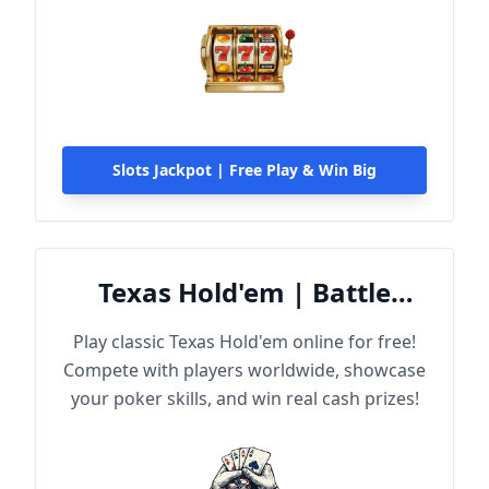
Slots Jackpot | Free Play & Win Big
Texas Hold'em | Battle
Online
Play classic Texas Hold'em online for free!
Compete with players worldwide, showcase
your poker skills, and win real cash prizes!