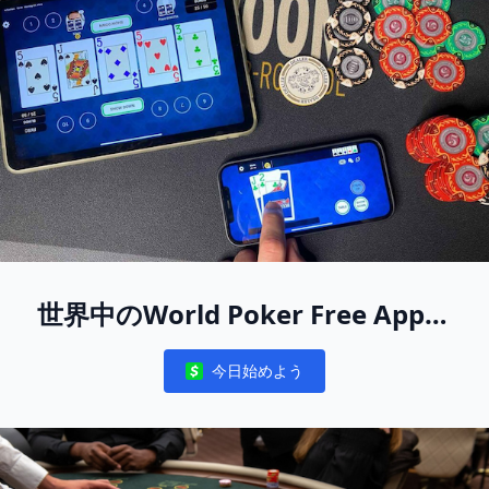
世界中のWorld Poker Free Appラ
イブイベントに参加するチャンス
今日始めよう
を掴もう
Notifications