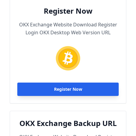
Register Now
OKX Exchange Website Download Register
Login OKX Desktop Web Version URL
Register Now
OKX Exchange Backup URL