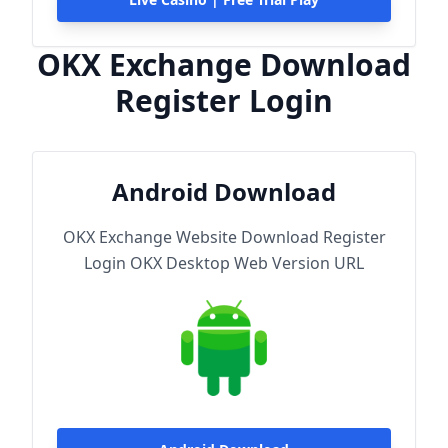
OKX Exchange Download
Register Login
Android Download
OKX Exchange Website Download Register
Login OKX Desktop Web Version URL