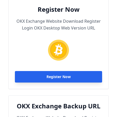
Register Now
OKX Exchange Website Download Register
Login OKX Desktop Web Version URL
Register Now
OKX Exchange Backup URL