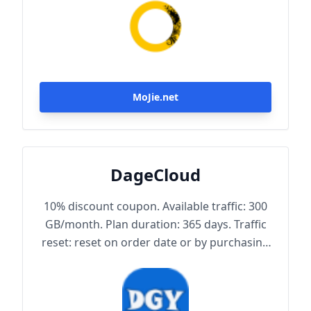
MoJie.net
DageCloud
10% discount coupon. Available traffic: 300
GB/month. Plan duration: 365 days. Traffic
reset: reset on order date or by purchasing
traffic package. Maximum achievable
bandwidth: 1000 Mbps. Node protocol:
Trojan.