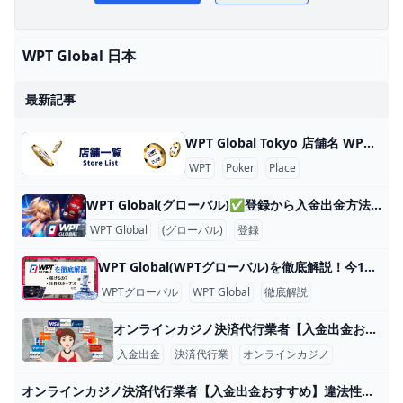
にダウンロードして再生しま
しょう。最新のWPTアプリケ
WPT Global 日本
ーションを簡単に入手でき、
楽しい再生体験をお届けしま
最新記事
す。
WPT Global Tokyo 店舗名 WPT Global Tokyo 店舗名 北海道 店舗名 住所 HOTARU by the FINCH 北海道札幌市 中央区南4条西2丁目RECOLTE SAPPORO 1F GOLDEN BANANA 北海道札幌市中央区南6条西６丁目7-1 第6旭観光ビル5階 KINGSMAN 北海道札幌市中央区南4条西5丁目4 シャンゼリゼビル5F 東北地方 店舗名 住所 Poker Bar BLUFF 岩手県盛岡市大通2丁目3-3 スギエビル 6F 9High仙台 宮城県仙台市青葉区花京院１丁目４-47ALLELL花京院 5F DEER GOLD 宮城県仙台市青葉区国分町２丁目１５−１６ DAISY BUILDING 7階 BACKDOOR仙台 宮城県仙台市青葉区国分町２丁目１−１２ 瀬戸勝ビル 1C まめでらかじの 秋田県秋田市大町６丁目２−２ Poker Bar BLUFF 岩手県盛岡市大通２丁目３−３ スギエビル ６F Ace&King FUKUSHIMA 福島県福島市栄町１２−１２ サモン館 2F The Brilliant Space L,O,L 山形県山形市旅篭町２丁目２−２６ 庄司ビル 1階 関東地方 以下は、東京都内のポーカールームの店舗名と住所の一覧です。
WPT
Poker
Place
WPT Global(グローバル)✅登録から入金出金方法まで徹底解説 😄 WPT Global(WPTグローバル)は世界三大ポーカー大会WPT(ワールドポーカーツアー)の公式アプリとして2021年に設立しました。世界中で今最も注目を集めている最新のNo1オンラインポーカー おすすめアプリです。
WPT Global
(グローバル)
登録
WPT Global(WPTグローバル)を徹底解説！今1番アツいアプリはこれ WPT Global(WPTグローバル)は世界3大ポーカー大会の1つであるWPT(ワールドポーカーツアー)の公式のオンラインポーカーアプリです。 この記事ではこれからWPT Globalを始める人でも失敗しない登録方法や気になるボーナスの詳細を紹介します。
WPTグローバル
WPT Global
徹底解説
オンラインカジノ決済代行業者【入金出金おすすめ】違法性は？ オンラインカジノの決済代行業者とは、オンラインカジノに入金や出金をする際に、その間に入ってくれるサービスのことです。 2023年9月27日に日本初となるオンラインカジノ決済代行会社SumoPayが客側の常習賭博をほう助したとして摘発されました。これは決済代行会社が日本国内で運営されていた事が違法となっています。
入金出金
決済代行業
オンラインカジノ
オンラインカジノ決済代行業者【入金出金おすすめ】違法性は？ オンラインカジノの決済代行業者とは、オンラインカジノに入金や出金をする際に、その間に入ってくれるサービスのことです。 2023年9月27日に日本初となるオンラインカジノ決済代行会社SumoPayが客側の常習賭博をほう助したとして摘発されました。これは決済代行会社が日本国内で運営されていた事が違法となっています。