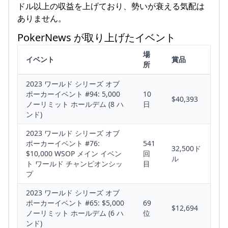
ドル以上の収益を上げており、勢いが衰える気配は
ありません。
PokerNews が取り上げたイベント
場
イベント
賞品
所
2023 ワールド シリーズ オブ
ポーカーイベント #94: 5,000
10
$40,393
ノーリミット ホールデム (8 ハ
日
ンド)
2023 ワールド シリーズ オブ
ポーカーイベント #76:
541
32,500ド
$10,000 WSOP メイン イベン
回
ル
ト ワールド チャンピオンシッ
目
プ
2023 ワールド シリーズ オブ
ポーカーイベント #65: $5,000
69
$12,694
ノーリミット ホールデム (6 ハ
位
ンド)