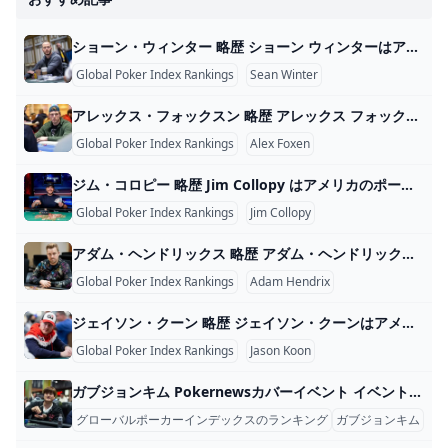
ショーン・ウィンター 略歴 ショーン ウィンターはアメリカのポーカー プレーヤーで、2022 年 6 月の時点で生涯収入が 2,100 万ドルを超えています。 彼は 2019 年と 2021 年の US ポーカー オープンでデビッド ピーターズに次ぐ成績を収め、2022 年にチャンピオンシップで優勝しました。
Global Poker Index Rankings
Sean Winter
アレックス・フォックスン 略歴 アレックス フォックスンはアメリカのプロ ポーカー プレーヤーで、WSOP ブレスレットを 3 回受賞したクリステン フォックスンの夫です。 ポーカーを始める前は、ボストン カレッジのカレッジ フットボール選手としてタイト エンドでプレーしていました。興味深いことに、フォックスンは 2012 年 5 月にニューオーリンズで開催された最初に参加した WSOP サーキット イベントで 22,421 ドルで優勝しました。
Global Poker Index Rankings
Alex Foxen
ジム・コロピー 略歴 Jim Collopy はアメリカのポーカー プレーヤーであり、ワールド シリーズ オブ ポーカー (WSOP) ブレスレットを 3 回受賞しています。 彼は 2013 WSOP アジアパシフィックで最初のブレスレットを獲得し、イベント #2: 1,650 ドルのポットリミット オマハを 69,662 オーストラリアドルで優勝しました。
Global Poker Index Rankings
Jim Collopy
アダム・ヘンドリックス 略歴 アダム・ヘンドリックスはアメリカのポーカープレイヤーで、生涯収入は290万ドルを超えています。 ヘンドリックスのキャリアで最高の賞金は2019年8月に得られ、EPTバルセロナ・ナショナルで38万4,231ドルで2位となった。
Global Poker Index Rankings
Adam Hendrix
ジェイソン・クーン 略歴 ジェイソン・クーンはアメリカのポーカープレイヤーで、キャリア収入は3,900万ドルを超えています。 2021 年から GGPoker アンバサダーを務める Koon は、Poker Integrity Council (PIC) のメンバーです。
Global Poker Index Rankings
Jason Koon
ガブジョンキム Pokernewsカバーイベント イベント 場所 賞 2023 POKERSTARS EPT PRAGUE3,000ミステリーバウンティ 1st €214,678 2023 WSOP Europeevent＃8：25,000 nlh ggmillion 4th €189,000 2023 WSOP Europeevent＃5：550 NLH Colossus 74th €2,300 2023 WSOP Europeevent＃4：2,000ポットリミットオマハ 3番目 €38,800 2022 POKERSTARS EPT PRAGUE1,100 EUREKA MAIN EVENT 243rd €3,010 2022 POKERSTARS EPT BARCELONA1,100エストレラスポーカーツアーメインイベント 646th €2,330 2021 POKERSTARS EPT Prague5,300 EPTメインイベント 4th €622,610 2021 POKERSTARS EPT PRAGUE10,200 NO-LIMIT HOLD’EM 6th €17,150 2020 GGPOKER WSOP ONLINE BRACELET EVENTSEVENT＃55：HK $ 8,000 NO LIMITEM ASIAチャンピオンシップ、HK $ 8M GTD 17日 $ 15,641 2019 PokerStars EPT Prague5,300 EPTメインイベント 9日 €74,770 2019 PokerStars EPT Prague2,200 EPT National High Roller 23番目 €11,420 2019 PokerStars Appt Manila33,000 Appt National 34th 93,000 PHP 2015 pokerstars.net apptシーズン9マカウマンイベント 34th 59,950 hkd ##関連記事 ！[gab-yong-kim]（https://i1.wp.com/pnimg.net/w/articles/1/657/cb119d4172.jpg）Gab Yong Yong Kimは、EPT Prague（214,674）で3,000のミステリーバウンティ勝利を支配しています。 ！[gab-yong-kim]（https://i1.wp.com/pnimg.net/w/articles/1/654/d894ed27dd.jpg） Gab Yong Kimの写真 ！[gab-yong-kim]（https://i1.wp.com/pnimg.net/lrep/2138/94/s01ea66142e.jpg）！[gab-yong-kim]（https：/ /pnimg.net/lrep/2138/82/S526FA982C9.jpg)! 13.jpg）！[gab-yong-kim]（https://pnimg.net/lrep/2138/82/scb50714afc.jpg）！[gab-yong-kim]（https：// pn img.net/lrep/2138/82/s2ff7de7c2a.jpg)！ pg）！[gab-yong-kim]（https://pnimg.net/lrep/2138/82/s934a90c460.jpg）！[gab-yong-kim]（https：// pnimg。 net/lrep/2138/82/s9bbab9686c.jpg） ！[gab-yong-kim]（https://pnimg.net/lrep/2138/82/sf5cbbad252.jpg）！[gab-yong-kim]（https://pnimg.net /lrep/2138/82/S15F1621E8B.jpg)!写真
グローバルポーカーインデックスのランキング
ガブジョンキム