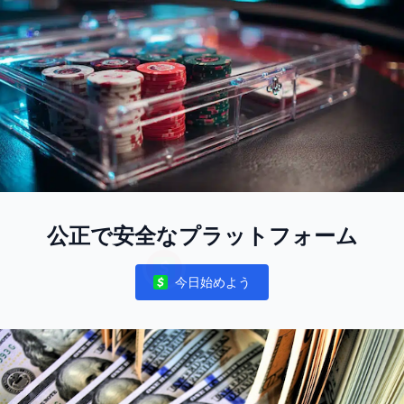
公正で安全なプラットフォーム
今日始めよう
Notifications