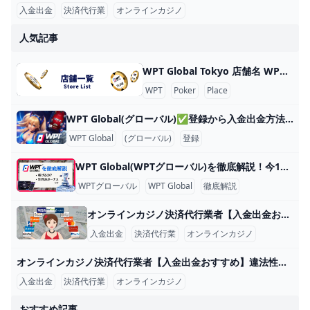
入金出金
決済代行業
オンラインカジノ
人気記事
WPT Global Tokyo 店舗名 WPT Global Tokyo 店舗名 北海道 店舗名 住所 HOTARU by the FINCH 北海道札幌市 中央区南4条西2丁目RECOLTE SAPPORO 1F GOLDEN BANANA 北海道札幌市中央区南6条西６丁目7-1 第6旭観光ビル5階 KINGSMAN 北海道札幌市中央区南4条西5丁目4 シャンゼリゼビル5F 東北地方 店舗名 住所 Poker Bar BLUFF 岩手県盛岡市大通2丁目3-3 スギエビル 6F 9High仙台 宮城県仙台市青葉区花京院１丁目４-47ALLELL花京院 5F DEER GOLD 宮城県仙台市青葉区国分町２丁目１５−１６ DAISY BUILDING 7階 BACKDOOR仙台 宮城県仙台市青葉区国分町２丁目１−１２ 瀬戸勝ビル 1C まめでらかじの 秋田県秋田市大町６丁目２−２ Poker Bar BLUFF 岩手県盛岡市大通２丁目３−３ スギエビル ６F Ace&King FUKUSHIMA 福島県福島市栄町１２−１２ サモン館 2F The Brilliant Space L,O,L 山形県山形市旅篭町２丁目２−２６ 庄司ビル 1階 関東地方 以下は、東京都内のポーカールームの店舗名と住所の一覧です。
WPT
Poker
Place
WPT Global(グローバル)✅登録から入金出金方法まで徹底解説 😄 WPT Global(WPTグローバル)は世界三大ポーカー大会WPT(ワールドポーカーツアー)の公式アプリとして2021年に設立しました。世界中で今最も注目を集めている最新のNo1オンラインポーカー おすすめアプリです。
WPT Global
(グローバル)
登録
WPT Global(WPTグローバル)を徹底解説！今1番アツいアプリはこれ WPT Global(WPTグローバル)は世界3大ポーカー大会の1つであるWPT(ワールドポーカーツアー)の公式のオンラインポーカーアプリです。 この記事ではこれからWPT Globalを始める人でも失敗しない登録方法や気になるボーナスの詳細を紹介します。
WPTグローバル
WPT Global
徹底解説
オンラインカジノ決済代行業者【入金出金おすすめ】違法性は？ オンラインカジノの決済代行業者とは、オンラインカジノに入金や出金をする際に、その間に入ってくれるサービスのことです。 2023年9月27日に日本初となるオンラインカジノ決済代行会社SumoPayが客側の常習賭博をほう助したとして摘発されました。これは決済代行会社が日本国内で運営されていた事が違法となっています。
入金出金
決済代行業
オンラインカジノ
オンラインカジノ決済代行業者【入金出金おすすめ】違法性は？ オンラインカジノの決済代行業者とは、オンラインカジノに入金や出金をする際に、その間に入ってくれるサービスのことです。 2023年9月27日に日本初となるオンラインカジノ決済代行会社SumoPayが客側の常習賭博をほう助したとして摘発されました。これは決済代行会社が日本国内で運営されていた事が違法となっています。
入金出金
決済代行業
オンラインカジノ
おすすめ記事