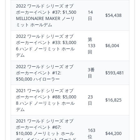
2022 ワールド シリーズ オブ
ポーカーイベント #37: $1,500
14
$54,438
MILLIONAIRE MAKER ノーリ
日
ミット ホールデム
2022 ワールド シリーズ オブ
第
ポーカーイベント #33: $3,000
133
$6,004
6 ハンド ノーリミット ホール
回
デム
2022 ワールド シリーズ オブ
3番
ポーカーイベント #12:
$593,481
目
$50,000 ハイローラー
2021 ワールド シリーズ オブ
ポーカーイベント #88: $5,000
23
$16,825
8 ハンド ノーリミット ホール
日
デム
2021 ワールド シリーズ オブ
ポーカーイベント #67:
163
$10,000 ノーリミット ホール
$44,200
位
デム メイン イベント ワールド