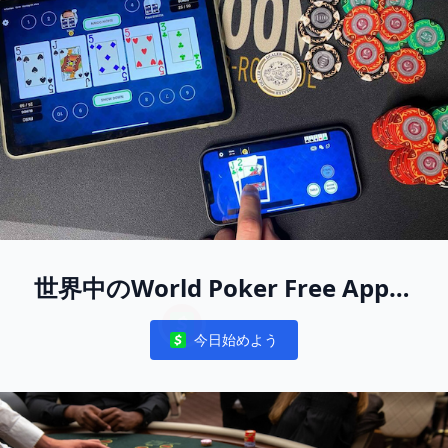
世界中のWorld Poker Free Appラ
イブイベントに参加するチャンス
今日始めよう
を掴もう
Notifications