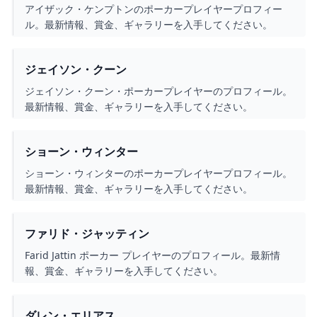
アイザック・ケンプトンのポーカープレイヤープロフィー
ル。最新情報、賞金、ギャラリーを入手してください。
ジェイソン・クーン
ジェイソン・クーン・ポーカープレイヤーのプロフィール。
最新情報、賞金、ギャラリーを入手してください。
ショーン・ウィンター
ショーン・ウィンターのポーカープレイヤープロフィール。
最新情報、賞金、ギャラリーを入手してください。
ファリド・ジャッティン
Farid Jattin ポーカー プレイヤーのプロフィール。最新情
報、賞金、ギャラリーを入手してください。
ダレン・エリアス