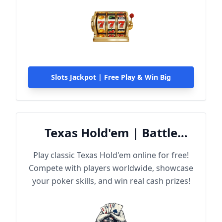
Slots Jackpot | Free Play & Win Big
Texas Hold'em | Battle
Online
Play classic Texas Hold'em online for free!
Compete with players worldwide, showcase
your poker skills, and win real cash prizes!