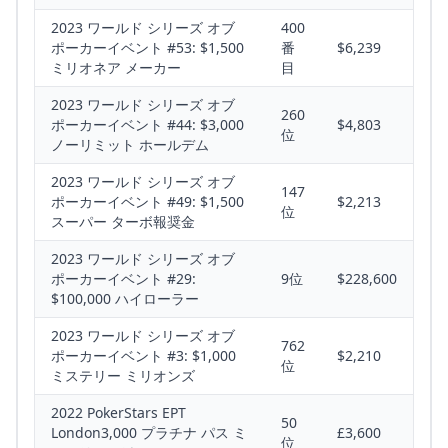
2023 ワールド シリーズ オブ
400
ポーカーイベント #53: $1,500
番
$6,239
ミリオネア メーカー
目
2023 ワールド シリーズ オブ
260
ポーカーイベント #44: $3,000
$4,803
位
ノーリミット ホールデム
2023 ワールド シリーズ オブ
147
ポーカーイベント #49: $1,500
$2,213
位
スーパー ターボ報奨金
2023 ワールド シリーズ オブ
ポーカーイベント #29:
9位
$228,600
$100,000 ハイローラー
2023 ワールド シリーズ オブ
762
ポーカーイベント #3: $1,000
$2,210
位
ミステリー ミリオンズ
2022 PokerStars EPT
50
London3,000 プラチナ パス ミ
£3,600
位