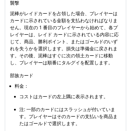
襲撃
泥棒がレイドカードを占領した場合、プレイヤーは
カードに示されている金額を支払わなければなりま
せん。現在の 1 番目のプレイヤーから始めて、各プ
レイヤーは、レイド カードに示されている内容に応
じて、商品、勝利ポイント、またはゴールドのいず
れを失うかを選択します。損失は​​準備金に戻されま
す。その後、泥棒はすぐに次の領土カードに移動
し、プレイヤーは順番にタルグイを配置します。
部族カード
料金：
コストはカードの左上隅に表示されます。
注: 一部のカードにはスラッシュが付いていま
す。プレイヤーはそのカードの支払いを商品ま
たはゴールドで選択します。