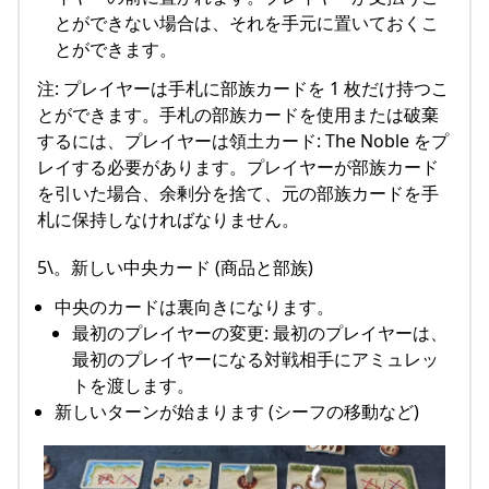
とができない場合は、それを手元に置いておくこ
とができます。
注: プレイヤーは手札に部族カードを 1 枚だけ持つこ
とができます。手札の部族カードを使用または破棄
するには、プレイヤーは領土カード: The Noble をプ
レイする必要があります。プレイヤーが部族カード
を引いた場合、余剰分を捨て、元の部族カードを手
札に保持しなければなりません。
5\。新しい中央カード (商品と部族)
中央のカードは裏向きになります。
最初のプレイヤーの変更: 最初のプレイヤーは、
最初のプレイヤーになる対戦相手にアミュレッ
トを渡します。
新しいターンが始まります (シーフの移動など)