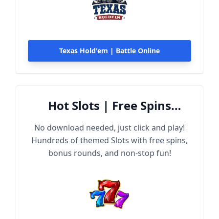
Texas Hold'em | Battle Online
Hot Slots | Free Spins
Online
No download needed, just click and play!
Hundreds of themed Slots with free spins,
bonus rounds, and non-stop fun!