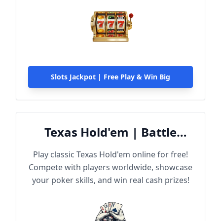
Slots Jackpot | Free Play & Win Big
Texas Hold'em | Battle
Online
Play classic Texas Hold'em online for free!
Compete with players worldwide, showcase
your poker skills, and win real cash prizes!