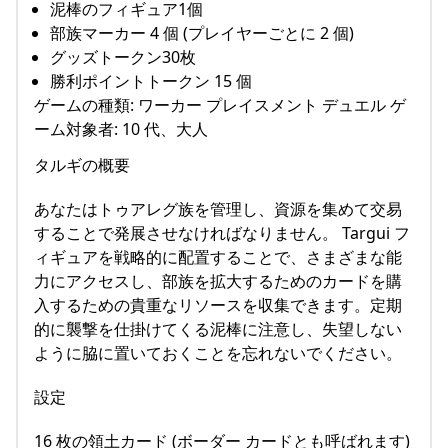
泥棒のフィギュア1個
部族マーカー 4 個 (プレイヤーごとに 2 個)
グッズトークン30枚
勝利ポイントトークン 15 個
ゲームの種類: ワーカー プレイスメント デュエル ゲ
ーム対象者: 10 代、大人
タルギの概要
あなたはトゥアレグ族を管理し、資源を集めて交易
することで発展させなければなりません。 Targui フ
ィギュアを戦略的に配置することで、さまざまな能
力にアクセスし、部族を拡大するためのカードを購
入するための貴重なリソースを収集できます。定期
的に襲撃を仕掛けてくる泥棒に注意し、失望しない
ように脇に置いておくことを忘れないでください。
設定
16 枚の領土カード (ボーダー カードとも呼ばれます)