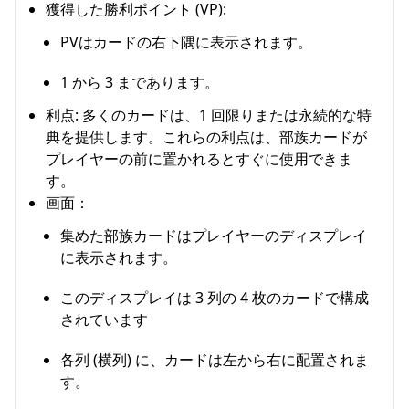
獲得した勝利ポイント (VP):
PVはカードの右下隅に表示されます。
1 から 3 まであります。
利点: 多くのカードは、1 回限りまたは永続的な特
典を提供します。これらの利点は、部族カードが
プレイヤーの前に置かれるとすぐに使用できま
す。
画面：
集めた部族カードはプレイヤーのディスプレイ
に表示されます。
このディスプレイは 3 列の 4 枚のカードで構成
されています
各列 (横列) に、カードは左から右に配置されま
す。