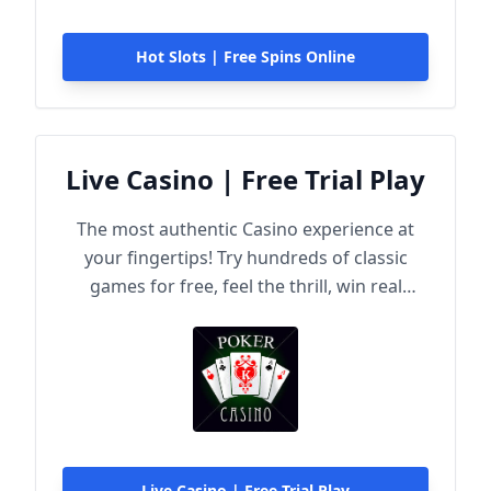
Hot Slots | Free Spins Online
Live Casino | Free Trial Play
The most authentic Casino experience at
your fingertips! Try hundreds of classic
games for free, feel the thrill, win real
rewards!
Live Casino | Free Trial Play