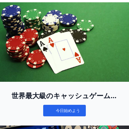
世界最大級のキャッシュゲームプ
レイヤーのレクリエーションプー
今日始めよう
ルに参加しよう
Notifications