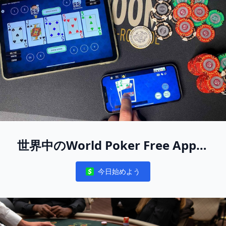
世界中のWorld Poker Free Appラ
イブイベントに参加するチャンス
今日始めよう
を掴もう
Notifications