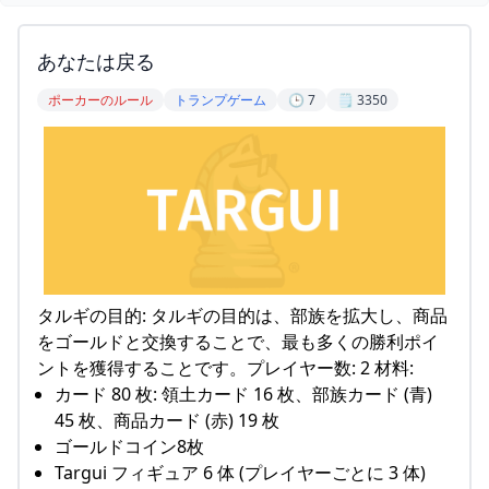
あなたは戻る
ポーカーのルール
トランプゲーム
🕒 7
🗒️ 3350
タルギの目的: タルギの目的は、部族を拡大し、商品
をゴールドと交換することで、最も多くの勝利ポイ
ントを獲得することです。プレイヤー数: 2 材料:
カード 80 枚: 領土カード 16 枚、部族カード (青)
45 枚、商品カード (赤) 19 枚
ゴールドコイン8枚
Targui フィギュア 6 体 (プレイヤーごとに 3 体)