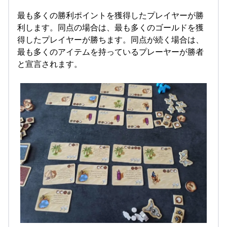
最も多くの勝利ポイントを獲得したプレイヤーが勝
利します。同点の場合は、最も多くのゴールドを獲
得したプレイヤーが勝ちます。同点が続く場合は、
最も多くのアイテムを持っているプレーヤーが勝者
と宣言されます。