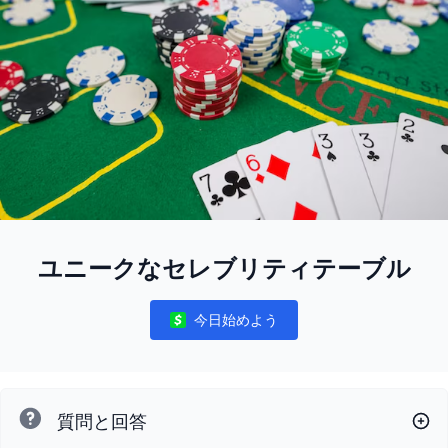
ユニークなセレブリティテーブル
今日始めよう
Notifications
質問と回答