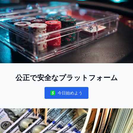
公正で安全なプラットフォーム
今日始めよう
Notifications