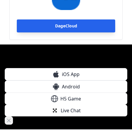
DageCloud
iOS App
Android
H5 Game
Live Chat
Close banner