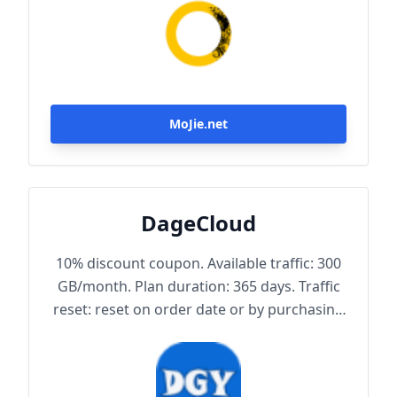
MoJie.net
DageCloud
10% discount coupon. Available traffic: 300
GB/month. Plan duration: 365 days. Traffic
reset: reset on order date or by purchasing
traffic package. Maximum achievable
bandwidth: 1000 Mbps. Node protocol:
Trojan.