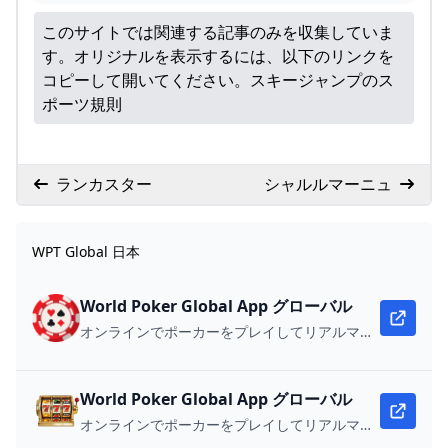
このサイトでは関連する記事のみを収集していま
す。オリジナルを表示するには、以下のリンクを
コピーして開いてください。
スキージャンプのス
ポーツ規則
ランカスター
シャルルマーニュ
WPT Global 日本
World Poker Global App グローバル
オンラインでポーカーをプレイしてリアルマネーを獲得しよう。
World Poker Global App グローバル
オンラインでポーカーをプレイしてリアルマネーを獲得しよう。