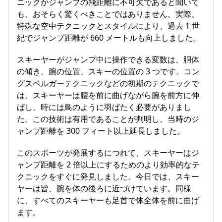
ニックがジャンプの飛距離に不可欠であると聞いて
も、おそらく驚くべきことではありません。実際、
特殊な空中テクニックとスタイルにより、過去 1 世
紀でジャンプ距離が 660 メートルも向上しました。
スキーヤーがジャンプ中に操作できる変数は、胴体
の傾き、腕の位置、スキーの位置の 3 つです。コン
グスベルガーテクニックなどの初期のテクニックで
は、スキーヤーは腰を前に曲げながら腕を前方に伸
ばし、時には鳥のように羽ばたく必要がありまし
た。この技術は有用であることが判明し、当時のジ
ャンプ距離を 300 フィート以上延長しました。
このスポーツが発展するにつれて、スキーヤーはジ
ャンプ距離を 2 倍以上にするためのより効率的なテ
クニックをすぐに発見しました。今日では、スキー
ヤーは皆、腕を体の後ろに近づけています。同様
に、すべてのスキーヤーも足首で体全体を前に曲げ
ます。