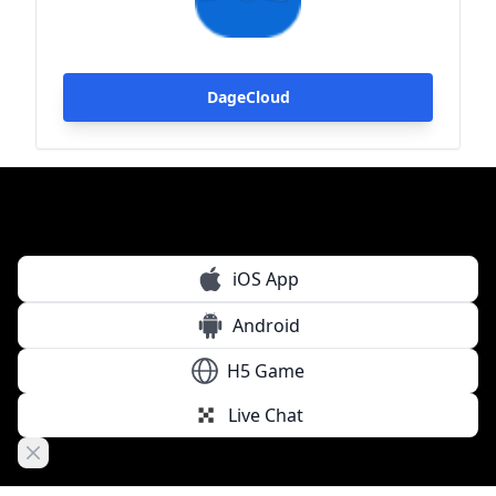
DageCloud
iOS App
Android
H5 Game
Live Chat
Close banner