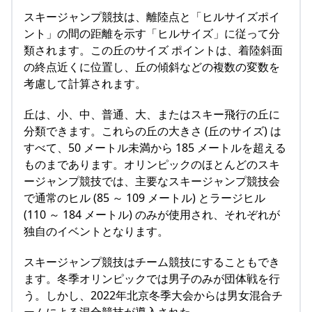
スキージャンプ競技は、離陸点と「ヒルサイズポイ
ント」の間の距離を示す「ヒルサイズ」に従って分
類されます。この丘のサイズ ポイントは、着陸斜面
の終点近くに位置し、丘の傾斜などの複数の変数を
考慮して計算されます。
丘は、小、中、普通、大、またはスキー飛行の丘に
分類できます。これらの丘の大きさ (丘のサイズ) は
すべて、50 メートル未満から 185 メートルを超える
ものまであります。オリンピックのほとんどのスキ
ージャンプ競技では、主要なスキージャンプ競技会
で通常のヒル (85 ～ 109 メートル) とラージヒル
(110 ～ 184 メートル) のみが使用され、それぞれが
独自のイベントとなります。
スキージャンプ競技はチーム競技にすることもでき
ます。冬季オリンピックでは男子のみが団体戦を行
う。しかし、2022年北京冬季大会からは男女混合チ