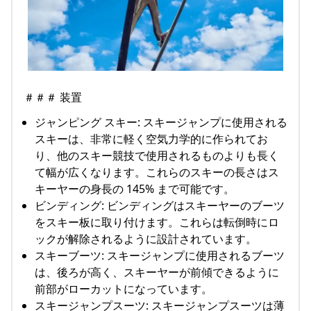
＃＃＃ 装置
ジャンピング スキー: スキージャンプに使用される
スキーは、非常に軽く空気力学的に作られてお
り、他のスキー競技で使用されるものよりも長く
て幅が広くなります。これらのスキーの長さはス
キーヤーの身長の 145% まで可能です。
ビンディング: ビンディングはスキーヤーのブーツ
をスキー板に取り付けます。これらは転倒時にロ
ックが解除されるように設計されています。
スキーブーツ: スキージャンプに使用されるブーツ
は、後ろが高く、スキーヤーが前傾できるように
前部がローカットになっています。
スキージャンプスーツ: スキージャンプスーツは薄