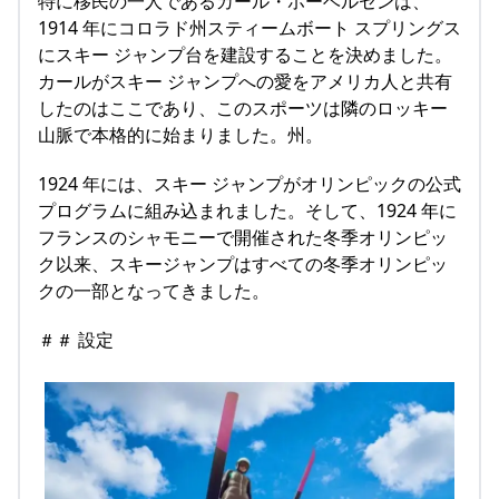
特に移民の一人であるカール・ホーベルセンは、
1914 年にコロラド州スティームボート スプリングス
にスキー ジャンプ台を建設することを決めました。
カールがスキー ジャンプへの愛をアメリカ人と共有
したのはここであり、このスポーツは隣のロッキー
山脈で本格的に始まりました。州。
1924 年には、スキー ジャンプがオリンピックの公式
プログラムに組み込まれました。そして、1924 年に
フランスのシャモニーで開催された冬季オリンピッ
ク以来、スキージャンプはすべての冬季オリンピッ
クの一部となってきました。
＃＃ 設定