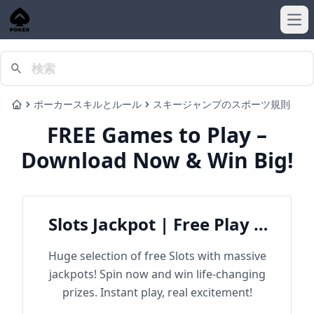
Ope
ポーカースキルとルール
スキージャンプのスポーツ規則
Home
FREE Games to Play –
Download Now & Win Big!
Slots Jackpot | Free Play &
Win Big
Huge selection of free Slots with massive
jackpots! Spin now and win life-changing
prizes. Instant play, real excitement!