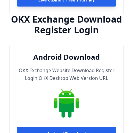
OKX Exchange Download
Register Login
Android Download
OKX Exchange Website Download Register
Login OKX Desktop Web Version URL