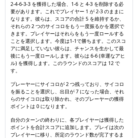
2-4-6-3-3 を獲得した場合、1-6 と 4-3 を削除する必
要があります。これでプレイヤー 1 が 2-3 のままに
なります。彼らは、スコアの合計 5 を維持するか、
それらの 2 つのサイコロをもう一度振るかを選択で
きます。プレイヤーはそれらをもう一度ロールする
ことを選択します。今度は1-1で勝ちます。このスコ
アに満足していない彼らは、チャンスを生かして最
後にもう一度ロールします。彼らは 6-6 (幸運なアヒ
ル) を獲得します。このラウンドのスコアは 12 で
す。
プレーヤーにサイコロが 2 つ残っており、サイコロ
を振ることを選択し、出目が 7 になった場合、それ
らのサイコロは取り除かれ、そのプレーヤーの獲得
ポイントは 0 になります。
自分のターンの終わりに、各プレイヤーは獲得した
ポイントを合計スコアに追加します。プレイは次の
プレイヤーに移り、所定のラウンド数が完了するま