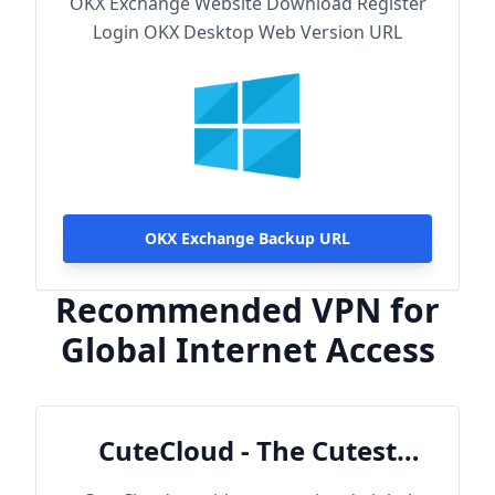
OKX Exchange Website Download Register
Login OKX Desktop Web Version URL
OKX Exchange Backup URL
Recommended VPN for
Global Internet Access
CuteCloud - The Cutest
Cloud