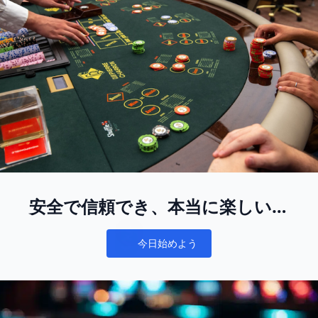
安全で信頼でき、本当に楽しい体
験
今日始めよう
Notifications