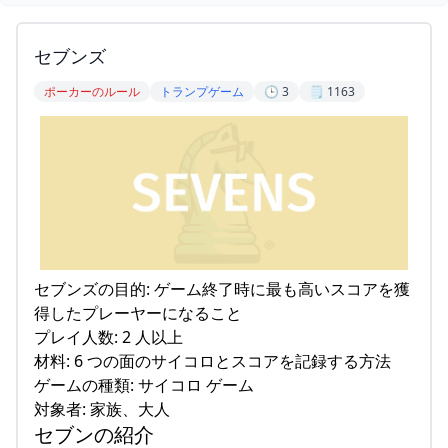
セブンズ
ポーカーのルール
トランプゲーム
🕒 3
🗒️ 1163
セブンズの目的: ゲーム終了時に最も高いスコアを獲
得したプレーヤーになること
プレイ人数: 2 人以上
材料: 6 つの面のサイコロとスコアを記録する方法
ゲームの種類: サイコロ ゲーム
対象者: 家族、大人
セブンの紹介