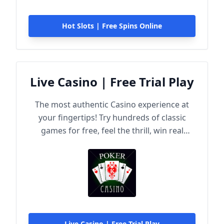
Hot Slots | Free Spins Online
Live Casino | Free Trial Play
The most authentic Casino experience at
your fingertips! Try hundreds of classic
games for free, feel the thrill, win real
rewards!
Live Casino | Free Trial Play