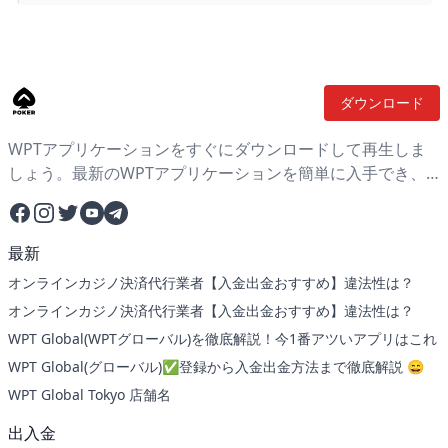
の 2 つのパートナーシップに分かれ、チームメイトは互い
に向かい合って座ります。
ダウンロード
WPTアプリケーションをすぐにダウンロードして再生しま
しょう。最新のWPTアプリケーションを簡単に入手でき、
楽しい再生体験をお届けします。
Facebook
Instagram
Twitter
YouTube
Telegram
最新
オンラインカジノ決済代行業者【入金出金おすすめ】違法性は？
オンラインカジノ決済代行業者【入金出金おすすめ】違法性は？
WPT Global(WPTグローバル)を徹底解説！今1番アツいアプリはこれ
WPT Global(グローバル)✅登録から入金出金方法まで徹底解説 😄
WPT Global Tokyo 店舗名
出入金