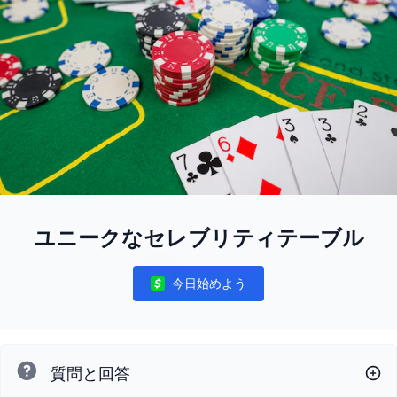
ユニークなセレブリティテーブル
今日始めよう
Notifications
質問と回答