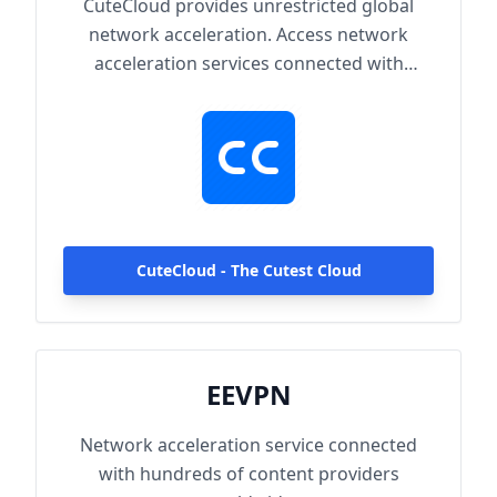
CuteCloud provides unrestricted global
network acceleration. Access network
acceleration services connected with
hundreds of content providers worldwide.
With up to 2000Mbps single-line access
capacity and 1000+ high-speed servers
globally, enjoy fast and stable connections
anytime, anywhere.
CuteCloud - The Cutest Cloud
EEVPN
Network acceleration service connected
with hundreds of content providers