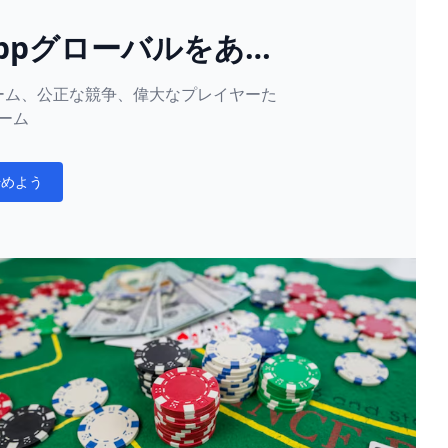
ee Appグローバルをあな
ンポーカーホームに
ーム、公正な競争、偉大なプレイヤーた
よう
ーム
始めよう
ons