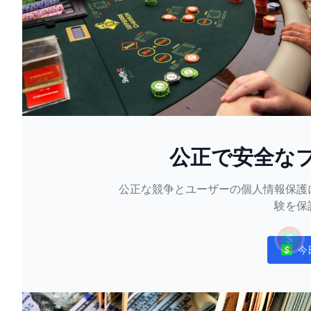
公正で安全な
公正な競争とユーザーの個人情報保護
験を保
今
Notifi