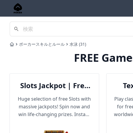
ポーカースキルとルール
水泳 (31)
Home
FREE Games
Slots Jackpot | Free
Te
Play & Win Big
B
Huge selection of free Slots with
Play cla
massive jackpots! Spin now and
for fre
win life-changing prizes. Instant
worldwi
play, real excitement!
skills,