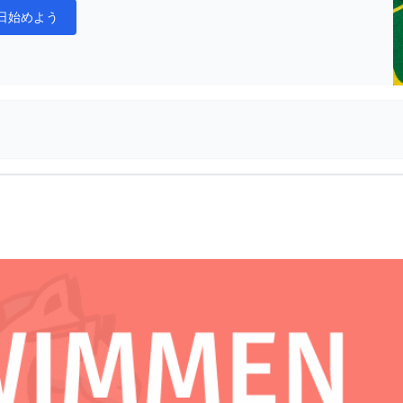
日始めよう
cations