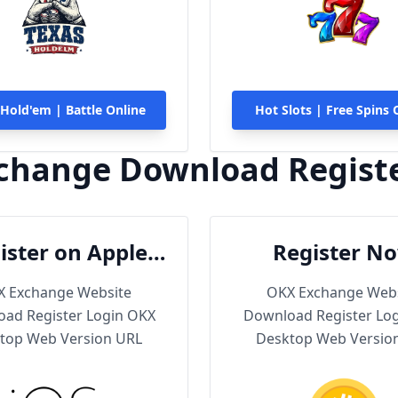
 Hold'em | Battle Online
Hot Slots | Free Spins 
change Download Registe
ister on Apple
Register N
App Store
X Exchange Website
OKX Exchange Webs
ad Register Login OKX
Download Register Lo
top Web Version URL
Desktop Web Versio