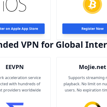
ter on Apple App Store
Register Now
ed VPN for Global Inter
EEVPN
MoJie.net
k acceleration service
Supports streaming 
cted with hundreds of
playback. No limit on n
t providers worldwide
users. No expiration tim
No network speed li