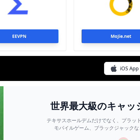
EEVPN
MoJie.net
iOS App
世界最大級のキャッ
ーのレクリエーショ
テキサスホールデムだけでなく、プラッ
モバイルゲーム、ブラックジャックな