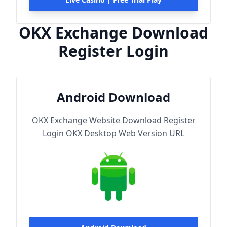
OKX Exchange Download
Register Login
Android Download
OKX Exchange Website Download Register
Login OKX Desktop Web Version URL