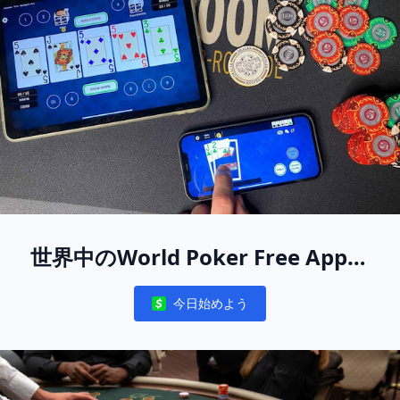
世界中のWorld Poker Free Appラ
イブイベントに参加するチャンス
今日始めよう
を掴もう
Notifications