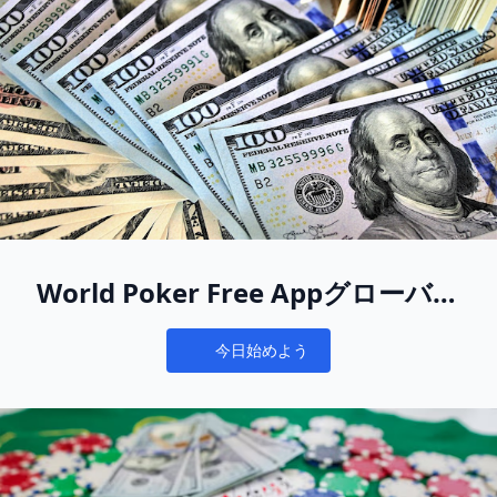
World Poker Free Appグローバル
をあなたの新しいオンラインポー
今日始めよう
カーホームにしよう
Notifications