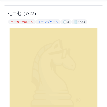
七二七（7/27）
ポーカーのルール
トランプゲーム
🕒 4
🗒️ 1583