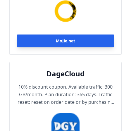
MoJie.net
DageCloud
10% discount coupon. Available traffic: 300
GB/month. Plan duration: 365 days. Traffic
reset: reset on order date or by purchasing
traffic package. Maximum achievable
bandwidth: 1000 Mbps. Node protocol:
Trojan.