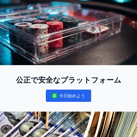
公正で安全なプラットフォーム
今日始めよう
Notifications