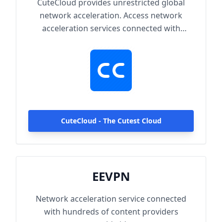
CuteCloud provides unrestricted global
network acceleration. Access network
acceleration services connected with
hundreds of content providers worldwide.
With up to 2000Mbps single-line access
capacity and 1000+ high-speed servers
globally, enjoy fast and stable connections
anytime, anywhere.
CuteCloud - The Cutest Cloud
EEVPN
Network acceleration service connected
with hundreds of content providers