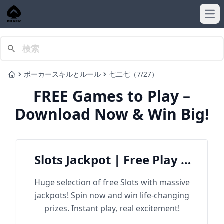
Ope
ポーカースキルとルール
七二七（7/27）
Home
FREE Games to Play –
Download Now & Win Big!
Slots Jackpot | Free Play &
Win Big
Huge selection of free Slots with massive
jackpots! Spin now and win life-changing
prizes. Instant play, real excitement!