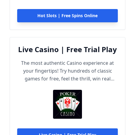
Hot Slots | Free Spins Online
Live Casino | Free Trial Play
The most authentic Casino experience at
your fingertips! Try hundreds of classic
games for free, feel the thrill, win real
rewards!
Live Casino | Free Trial Play