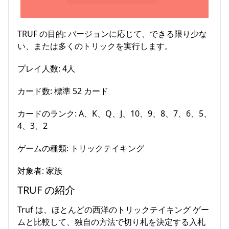
TRUF の目的: バージョンに応じて、できる限り少な
い、または多くのトリックを実行します。
プレイ人数: 4人
カード数: 標準 52 カード
カードのランク: A、K、Q、J、10、9、8、7、6、5、
4、3、2
ゲームの種類: トリックテイキング
対象者: 家族
TRUF の紹介
Truf は、ほとんどの西洋のトリックテイキング ゲー
ムと比較して、独自の方法で切り札を決定する入札