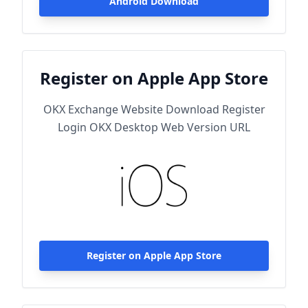
Android Download
Register on Apple App Store
OKX Exchange Website Download Register
Login OKX Desktop Web Version URL
Register on Apple App Store