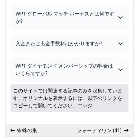
WPT グローバル マッチ ボーナスとは何です
か?
入金または出金手数料はかかりますか?
WPT ダイヤモンド メンバーシップの料金は
いくらですか?
このサイトでは関連する記事のみを収集していま
す。オリジナルを表示するには、以下のリンクを
コピーして開いてください。
エッジ
蜘蛛の巣
フォーティワン (41)