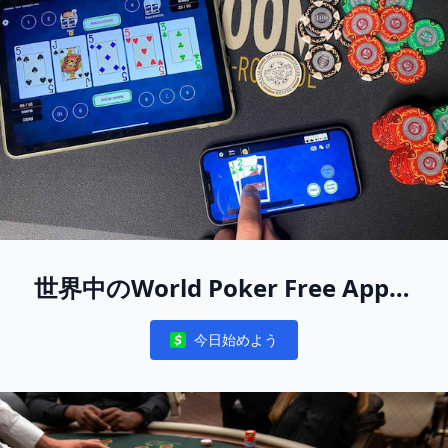
世界中のWorld Poker Free Appラ
イブイベントに参加するチャンス
今日始めよう
を掴もう
Notifications