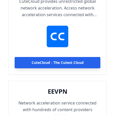
CuteCloud provides unrestricted global
network acceleration. Access network
acceleration services connected with
hundreds of content providers worldwide.
With up to 2000Mbps single-line access
capacity and 1000+ high-speed servers
globally, enjoy fast and stable connections
anytime, anywhere.
CuteCloud - The Cutest Cloud
EEVPN
Network acceleration service connected
with hundreds of content providers