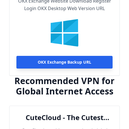
OKX Exchange Website Download Register
Login OKX Desktop Web Version URL
OKX Exchange Backup URL
Recommended VPN for
Global Internet Access
CuteCloud - The Cutest
Cloud