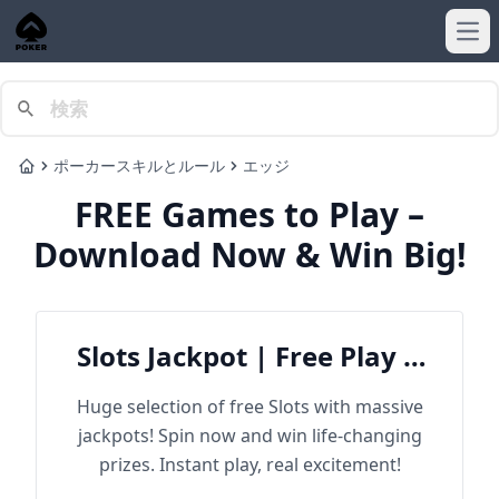
Ope
ポーカースキルとルール
エッジ
Home
FREE Games to Play –
Download Now & Win Big!
Slots Jackpot | Free Play &
Win Big
Huge selection of free Slots with massive
jackpots! Spin now and win life-changing
prizes. Instant play, real excitement!