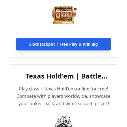
Slots Jackpot | Free Play & Win Big
Texas Hold'em | Battle
Online
Play classic Texas Hold'em online for free!
Compete with players worldwide, showcase
your poker skills, and win real cash prizes!