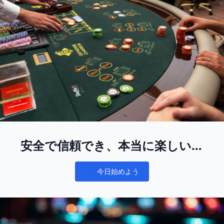
安全で信頼でき、本当に楽しい体
験
今日始めよう
Notifications