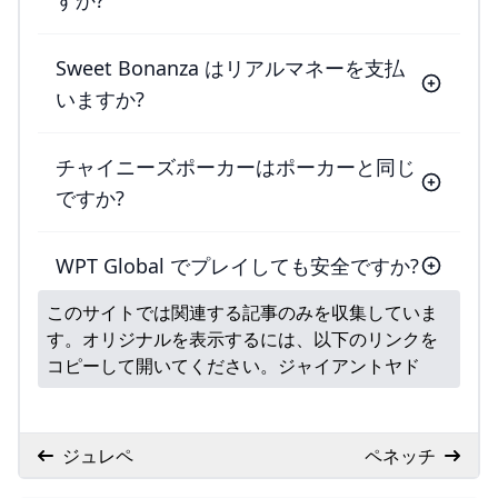
すか?
Sweet Bonanza はリアルマネーを支払
いますか?
チャイニーズポーカーはポーカーと同じ
ですか?
WPT Global でプレイしても安全ですか?
このサイトでは関連する記事のみを収集していま
す。オリジナルを表示するには、以下のリンクを
コピーして開いてください。
ジャイアントヤド
ジュレペ
ペネッチ