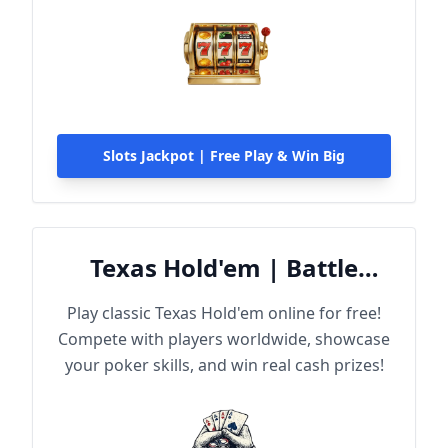
Slots Jackpot | Free Play & Win Big
Texas Hold'em | Battle
Online
Play classic Texas Hold'em online for free!
Compete with players worldwide, showcase
your poker skills, and win real cash prizes!