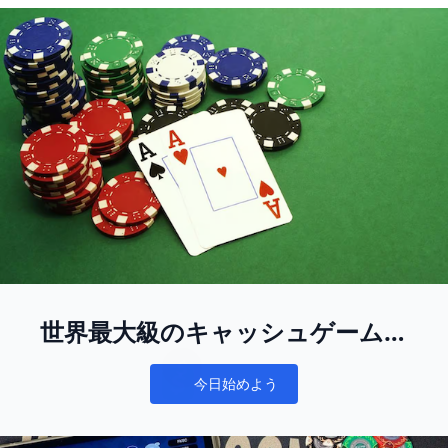
世界最大級のキャッシュゲームプ
レイヤーのレクリエーションプー
今日始めよう
ルに参加しよう
Notifications