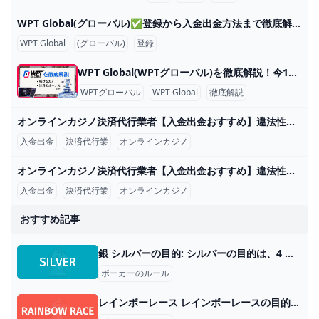
WPT Global(グローバル)✅登録から入金出金方法まで徹底解説 😄 WPT Global(WPTグローバル)は世界三大ポーカー大会WPT(ワールドポーカーツアー)の公式アプリとして2021年に設立しました。世界中で今最も注目を集めている最新のNo1オンラインポーカー おすすめアプリです。
WPT Global
(グローバル)
登録
WPT Global(WPTグローバル)を徹底解説！今1番アツいアプリはこれ WPT Global(WPTグローバル)は世界3大ポーカー大会の1つであるWPT(ワールドポーカーツアー)の公式のオンラインポーカーアプリです。 この記事ではこれからWPT Globalを始める人でも失敗しない登録方法や気になるボーナスの詳細を紹介します。
WPTグローバル
WPT Global
徹底解説
オンラインカジノ決済代行業者【入金出金おすすめ】違法性は？ オンラインカジノの決済代行業者とは、オンラインカジノに入金や出金をする際に、その間に入ってくれるサービスのことです。 2023年9月27日に日本初となるオンラインカジノ決済代行会社SumoPayが客側の常習賭博をほう助したとして摘発されました。これは決済代行会社が日本国内で運営されていた事が違法となっています。
入金出金
決済代行業
オンラインカジノ
オンラインカジノ決済代行業者【入金出金おすすめ】違法性は？ オンラインカジノの決済代行業者とは、オンラインカジノに入金や出金をする際に、その間に入ってくれるサービスのことです。 2023年9月27日に日本初となるオンラインカジノ決済代行会社SumoPayが客側の常習賭博をほう助したとして摘発されました。これは決済代行会社が日本国内で運営されていた事が違法となっています。
入金出金
決済代行業
オンラインカジノ
おすすめ記事
銀 シルバーの目的: シルバーの目的は、4 ラウンド終了時に村内で最も人狼の数が少ないプレイヤーになることです。 プレイ人数: 2 ～ 4 人 素材: 参照カード 4 枚、ドッペルゲンガー 2 枚、強盗 4 枚、魔女 4 枚、マスター 4 枚、ビホルダー 4 枚、予言者 4 人、見習い予言者 4 人、暴露者 4 人、暴露者 4 人、ラスカル 4 人、ボディガード 4 人、エンパス 4 人、従者 4 人、村人2名と説明書 ゲームの種類: ハンドマネジメントカードゲーム 対象年齢: 8 歳以上 シルバーの概要 シルバーはウェアウルフの最大の弱点ですが、村からこれらの野蛮な犬を排除する際には、それが最大の強みとなるでしょう。住民たちは団結してそれらを破壊し、家を救います。他のプレイヤーも自分の村で同じことを行います。プレイヤーが投票することを決定すると、プレイヤーは誰が最も効率的に投票したか、そして誰がゲームに勝ったのかを知ることになります。
ポーカーのルール
レインボーレース レインボーレースの目的: 特定の色のオブジェクトを見つけるか、同じ色のオブジェクトをできるだけ多く見つけます。 プレイヤー数: 2 人以上 資料: 電話 ゲームの種類: FaceTime ゲーム 対象者: 6 歳以上 レインボーレースの概要 ひねりを加えたスカベンジャー ハントであるレインボー レースは、プレイするのに最適なゲームの 1 つです。 FaceTimeで。すべての年齢層のプレイヤーがプレイできますが、これは小さなお子様と一緒にプレイするのに特に楽しいゲームです。あなたが出張中でお子様と絆を深めたい場合でも、お子様が友達と FaceTime プレイデートをしている場合でも、このゲームは完璧です。