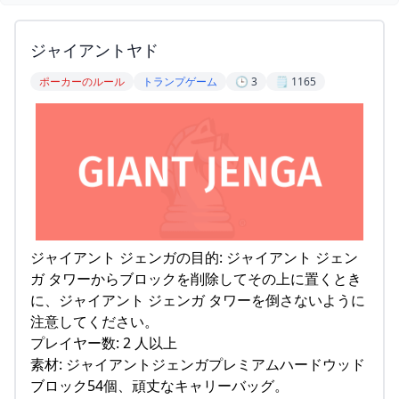
ジャイアントヤド
ポーカーのルール
トランプゲーム
🕒 3
🗒️ 1165
ジャイアント ジェンガの目的: ジャイアント ジェン
ガ タワーからブロックを削除してその上に置くとき
に、ジャイアント ジェンガ タワーを倒さないように
注意してください。
プレイヤー数: 2 人以上
素材: ジャイアントジェンガプレミアムハードウッド
ブロック54個、頑丈なキャリーバッグ。