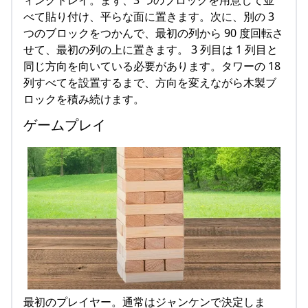
ィングトレイ。まず、3 つのブロックを用意して並
べて貼り付け、平らな面に置きます。次に、別の 3
つのブロックをつかんで、最初の列から 90 度回転さ
せて、最初の列の上に置きます。 3 列目は 1 列目と
同じ方向を向いている必要があります。タワーの 18
列すべてを設置するまで、方向を変えながら木製ブ
ロックを積み続けます。
ゲームプレイ
最初のプレイヤー。通常はジャンケンで決定しま