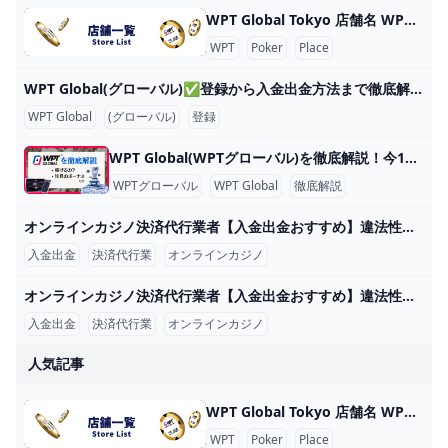
す。
WPT Global Tokyo 店舗名 WPT Global Tokyo 店舗名 北海道 店舗名 住所 HOTARU by the FINCH 北海道札幌市 中央区南4条西2丁目RECOLTE SAPPORO 1F GOLDEN BANANA 北海道札幌市中央区南6条西６丁目7-1 第6旭観光ビル5階 KINGSMAN 北海道札幌市中央区南4条西5丁目4 シャンゼリゼビル5F 東北地方 店舗名 住所 Poker Bar BLUFF 岩手県盛岡市大通2丁目3-3 スギエビル 6F 9High仙台 宮城県仙台市青葉区花京院１丁目４-47ALLELL花京院 5F DEER GOLD 宮城県仙台市青葉区国分町２丁目１５−１６ DAISY BUILDING 7階 BACKDOOR仙台 宮城県仙台市青葉区国分町２丁目１−１２ 瀬戸勝ビル 1C まめでらかじの 秋田県秋田市大町６丁目２−２ Poker Bar BLUFF 岩手県盛岡市大通２丁目３−３ スギエビル ６F Ace&King FUKUSHIMA 福島県福島市栄町１２−１２ サモン館 2F The Brilliant Space L,O,L 山形県山形市旅篭町２丁目２−２６ 庄司ビル 1階 関東地方 以下は、東京都内のポーカールームの店舗名と住所の一覧です。
WPT
Poker
Place
WPT Global(グローバル)✅登録から入金出金方法まで徹底解説 😄 WPT Global(WPTグローバル)は世界三大ポーカー大会WPT(ワールドポーカーツアー)の公式アプリとして2021年に設立しました。世界中で今最も注目を集めている最新のNo1オンラインポーカー おすすめアプリです。
WPT Global
(グローバル)
登録
WPT Global(WPTグローバル)を徹底解説！今1番アツいアプリはこれ WPT Global(WPTグローバル)は世界3大ポーカー大会の1つであるWPT(ワールドポーカーツアー)の公式のオンラインポーカーアプリです。 この記事ではこれからWPT Globalを始める人でも失敗しない登録方法や気になるボーナスの詳細を紹介します。
WPTグローバル
WPT Global
徹底解説
オンラインカジノ決済代行業者【入金出金おすすめ】違法性は？ オンラインカジノの決済代行業者とは、オンラインカジノに入金や出金をする際に、その間に入ってくれるサービスのことです。 2023年9月27日に日本初となるオンラインカジノ決済代行会社SumoPayが客側の常習賭博をほう助したとして摘発されました。これは決済代行会社が日本国内で運営されていた事が違法となっています。
入金出金
決済代行業
オンラインカジノ
オンラインカジノ決済代行業者【入金出金おすすめ】違法性は？ オンラインカジノの決済代行業者とは、オンラインカジノに入金や出金をする際に、その間に入ってくれるサービスのことです。 2023年9月27日に日本初となるオンラインカジノ決済代行会社SumoPayが客側の常習賭博をほう助したとして摘発されました。これは決済代行会社が日本国内で運営されていた事が違法となっています。
入金出金
決済代行業
オンラインカジノ
人気記事
WPT Global Tokyo 店舗名 WPT Global Tokyo 店舗名 北海道 店舗名 住所 HOTARU by the FINCH 北海道札幌市 中央区南4条西2丁目RECOLTE SAPPORO 1F GOLDEN BANANA 北海道札幌市中央区南6条西６丁目7-1 第6旭観光ビル5階 KINGSMAN 北海道札幌市中央区南4条西5丁目4 シャンゼリゼビル5F 東北地方 店舗名 住所 Poker Bar BLUFF 岩手県盛岡市大通2丁目3-3 スギエビル 6F 9High仙台 宮城県仙台市青葉区花京院１丁目４-47ALLELL花京院 5F DEER GOLD 宮城県仙台市青葉区国分町２丁目１５−１６ DAISY BUILDING 7階 BACKDOOR仙台 宮城県仙台市青葉区国分町２丁目１−１２ 瀬戸勝ビル 1C まめでらかじの 秋田県秋田市大町６丁目２−２ Poker Bar BLUFF 岩手県盛岡市大通２丁目３−３ スギエビル ６F Ace&King FUKUSHIMA 福島県福島市栄町１２−１２ サモン館 2F The Brilliant Space L,O,L 山形県山形市旅篭町２丁目２−２６ 庄司ビル 1階 関東地方 以下は、東京都内のポーカールームの店舗名と住所の一覧です。
WPT
Poker
Place