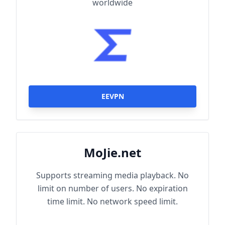
worldwide
EEVPN
MoJie.net
Supports streaming media playback. No
limit on number of users. No expiration
time limit. No network speed limit.