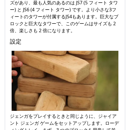
ズがあり、最も人気のあるのは JS7 (5 フィート タワ
ー) と JS6 (4 フィート タワー) です。より小さな3フ
ィートのタワーが付属するJS4もあります。巨大なブ
ロックと巨大なタワーで、このゲームはサイズも 2
倍、楽しさも 2 倍になります。
設定
ジェンガをプレイするときと同じように、ジャイア
ント ジェンガ ゲームをセットアップします。ローデ