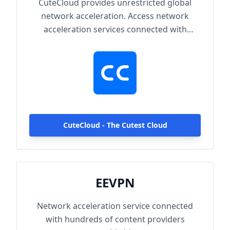
CuteCloud provides unrestricted global
network acceleration. Access network
acceleration services connected with
hundreds of content providers worldwide.
With up to 2000Mbps single-line access
capacity and 1000+ high-speed servers
globally, enjoy fast and stable connections
anytime, anywhere.
CuteCloud - The Cutest Cloud
EEVPN
Network acceleration service connected
with hundreds of content providers