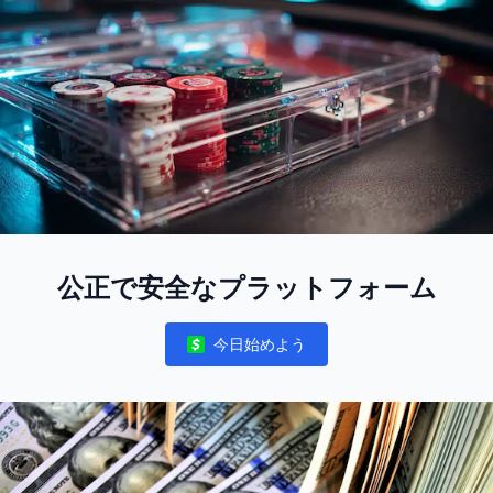
公正で安全なプラットフォーム
今日始めよう
Notifications