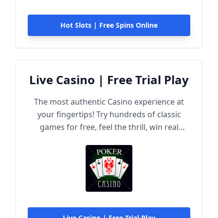
Hot Slots | Free Spins Online
Live Casino | Free Trial Play
The most authentic Casino experience at
your fingertips! Try hundreds of classic
games for free, feel the thrill, win real
rewards!
Live Casino | Free Trial Play