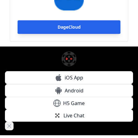
DageCloud
iOS App
Android
H5 Game
Live Chat
Close banner