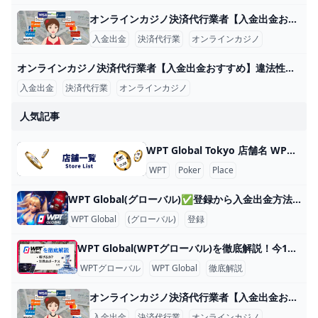
オンラインカジノ決済代行業者【入金出金おすすめ】違法性は？ オンラインカジノの決済代行業者とは、オンラインカジノに入金や出金をする際に、その間に入ってくれるサービスのことです。 2023年9月27日に日本初となるオンラインカジノ決済代行会社SumoPayが客側の常習賭博をほう助したとして摘発されました。これは決済代行会社が日本国内で運営されていた事が違法となっています。
入金出金
決済代行業
オンラインカジノ
オンラインカジノ決済代行業者【入金出金おすすめ】違法性は？ オンラインカジノの決済代行業者とは、オンラインカジノに入金や出金をする際に、その間に入ってくれるサービスのことです。 2023年9月27日に日本初となるオンラインカジノ決済代行会社SumoPayが客側の常習賭博をほう助したとして摘発されました。これは決済代行会社が日本国内で運営されていた事が違法となっています。
入金出金
決済代行業
オンラインカジノ
人気記事
WPT Global Tokyo 店舗名 WPT Global Tokyo 店舗名 北海道 店舗名 住所 HOTARU by the FINCH 北海道札幌市 中央区南4条西2丁目RECOLTE SAPPORO 1F GOLDEN BANANA 北海道札幌市中央区南6条西６丁目7-1 第6旭観光ビル5階 KINGSMAN 北海道札幌市中央区南4条西5丁目4 シャンゼリゼビル5F 東北地方 店舗名 住所 Poker Bar BLUFF 岩手県盛岡市大通2丁目3-3 スギエビル 6F 9High仙台 宮城県仙台市青葉区花京院１丁目４-47ALLELL花京院 5F DEER GOLD 宮城県仙台市青葉区国分町２丁目１５−１６ DAISY BUILDING 7階 BACKDOOR仙台 宮城県仙台市青葉区国分町２丁目１−１２ 瀬戸勝ビル 1C まめでらかじの 秋田県秋田市大町６丁目２−２ Poker Bar BLUFF 岩手県盛岡市大通２丁目３−３ スギエビル ６F Ace&King FUKUSHIMA 福島県福島市栄町１２−１２ サモン館 2F The Brilliant Space L,O,L 山形県山形市旅篭町２丁目２−２６ 庄司ビル 1階 関東地方 以下は、東京都内のポーカールームの店舗名と住所の一覧です。
WPT
Poker
Place
WPT Global(グローバル)✅登録から入金出金方法まで徹底解説 😄 WPT Global(WPTグローバル)は世界三大ポーカー大会WPT(ワールドポーカーツアー)の公式アプリとして2021年に設立しました。世界中で今最も注目を集めている最新のNo1オンラインポーカー おすすめアプリです。
WPT Global
(グローバル)
登録
WPT Global(WPTグローバル)を徹底解説！今1番アツいアプリはこれ WPT Global(WPTグローバル)は世界3大ポーカー大会の1つであるWPT(ワールドポーカーツアー)の公式のオンラインポーカーアプリです。 この記事ではこれからWPT Globalを始める人でも失敗しない登録方法や気になるボーナスの詳細を紹介します。
WPTグローバル
WPT Global
徹底解説
オンラインカジノ決済代行業者【入金出金おすすめ】違法性は？ オンラインカジノの決済代行業者とは、オンラインカジノに入金や出金をする際に、その間に入ってくれるサービスのことです。 2023年9月27日に日本初となるオンラインカジノ決済代行会社SumoPayが客側の常習賭博をほう助したとして摘発されました。これは決済代行会社が日本国内で運営されていた事が違法となっています。
入金出金
決済代行業
オンラインカジノ