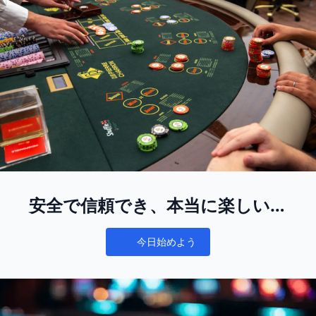
安全で信頼でき、本当に楽しい体
験
今日始めよう
Notifications