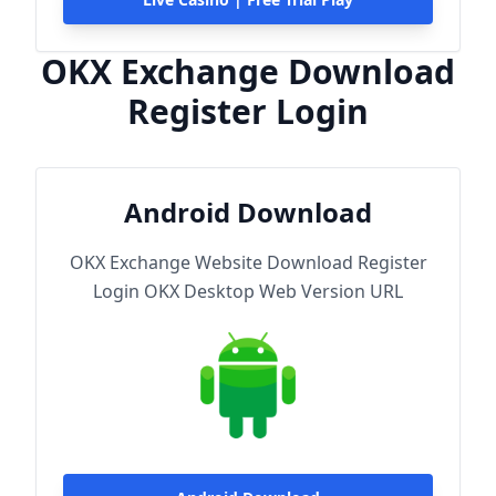
OKX Exchange Download
Register Login
Android Download
OKX Exchange Website Download Register
Login OKX Desktop Web Version URL