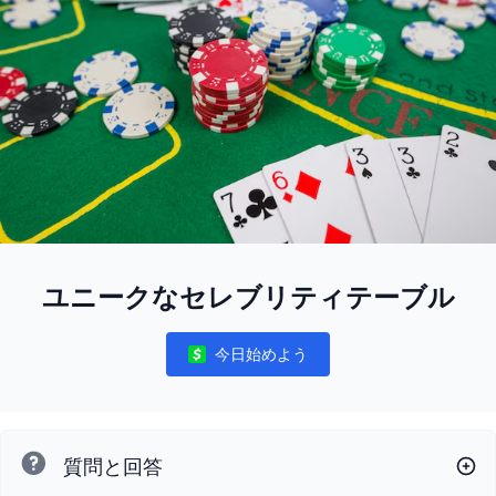
ユニークなセレブリティテーブル
今日始めよう
Notifications
質問と回答