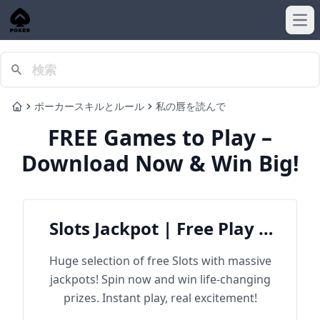
Ope
ポーカースキルとルール
私の唇を読んで
Home
FREE Games to Play –
Download Now & Win Big!
Slots Jackpot | Free Play &
Win Big
Huge selection of free Slots with massive
jackpots! Spin now and win life-changing
prizes. Instant play, real excitement!