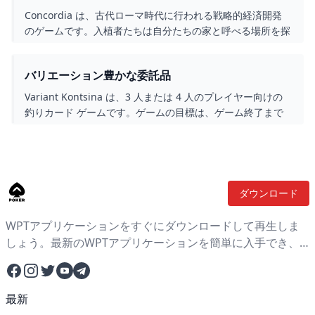
計画、完璧な動きを通じて、プレイヤーは独自の驚異を生み
Concordia は、古代ローマ時代に行われる戦略的経済開発
出すことができます。
のゲームです。入植者たちは自分たちの家と呼べる場所を探
すためにローマから出発しました。プレイヤーは常に対戦相
手の動きを考慮しながら、戦略的に計画を立てる必要があり
バリエーション豊かな委託品
ます。プレイヤーは都市が進歩し成長するにつれて勝利ポイ
ントを獲得します。
Variant Kontsina は、3 人または 4 人のプレイヤー向けの
釣りカード ゲームです。ゲームの目標は、ゲーム終了まで
に相手よりも多くのポイントを獲得することです。
ダウンロード
WPTアプリケーションをすぐにダウンロードして再生しま
しょう。最新のWPTアプリケーションを簡単に入手でき、
楽しい再生体験をお届けします。
Facebook
Instagram
Twitter
YouTube
Telegram
最新