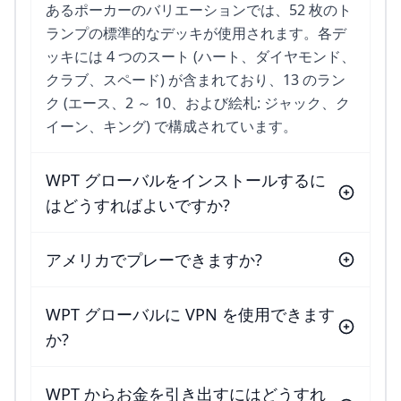
あるポーカーのバリエーションでは、52 枚のト
ランプの標準的なデッキが使用されます。各デ
ッキには 4 つのスート (ハート、ダイヤモンド、
クラブ、スペード) が含まれており、13 のラン
ク (エース、2 ～ 10、および絵札: ジャック、ク
イーン、キング) で構成されています。
WPT グローバルをインストールするに
はどうすればよいですか?
アメリカでプレーできますか?
WPT グローバルに VPN を使用できます
か?
WPT からお金を引き出すにはどうすれ