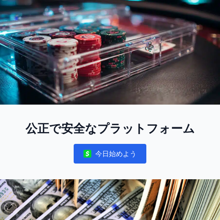
公正で安全なプラットフォーム
今日始めよう
Notifications