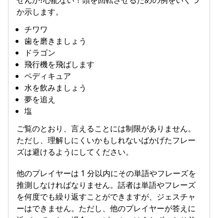
か示します。
チワワ
歯を磨きましょう
ドラゴン
飛行機を飛ばします
ペディキュア
水を飲みましょう
夢を追え
塩
ご覧のとおり、言えることには制限がありません。
ただし、理解しにくいかもしれないばかげたフレー
ズは避けるようにしてください。
他のプレイヤーは 1 分以内にその単語やフレーズを
推測しなければなりません。話者は単語やフレーズ
を何度でも繰り返すことができますが、ジェスチャ
ーはできません。ただし、他のプレイヤーが答えに