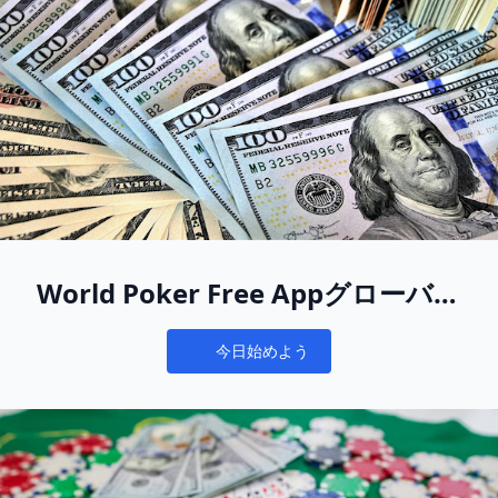
World Poker Free Appグローバル
をあなたの新しいオンラインポー
今日始めよう
カーホームにしよう
Notifications