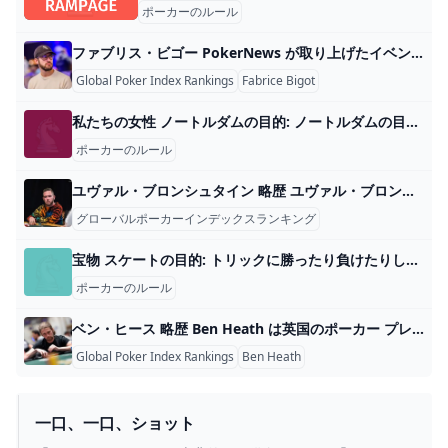
ポーカーのルール
ファブリス・ビゴー PokerNews が取り上げたイベント イベント 場所 賞品 2023 PokerStars EPT キプロス$5,300 EPT メイン イベント 36日 21,500ドル 2023 PokerStars EPT キプロス$10,300 EPT ハイ ローラー 45位 $19,200 2023 PokerStars EPT Barcelona10,300 EPT ハイ ローラー 51位 €19,350 2023 ワールド シリーズ オブ ポーカーイベント #90: $10,000 6 ハンド ノーリミット ホールデム チャンピオンシップ 8位 $86,118 2023 ワールド シリーズ オブ ポーカーイベント #85: $1,500 シュートアウト 85位 $5,759 2023 ワールド シリーズ オブ ポーカーイベント #65: $5,000 ノーリミット ホールデム (6 ハンド) 30日 $26,869 2023 ワールド シリーズ オブ ポーカーイベント #49: $1,500 スーパー ターボ報奨金 10日 $18,891 2023 ワールド シリーズ オブ ポーカーイベント #32: $3,000 ノーリミット ホールデム (6 ハンド) 29日 $19,382 2023 BetMGM ポーカー チャンピオンシップ$3,500 メイン イベント 18日 $28,334 2023 ワールド シリーズ オブ ポーカーイベント #12: $5,000 ノーリミット ホールデム フリーズアウト 24日 $18,569 2023 ワールド シリーズ オブ ポーカーイベント #3: $1,000 ミステリー ミリオンズ 664位 $2,470 2023 PokerStars EPT モンテカルロ 2,200 FPS ハイ ローラー 149位 €3,340 2023 PokerStars EPT モンテカルロ 1,100 FPS メイン イベント 291位 €1,650 2023 PokerStars EPT Paris5,300 EPT パリ メイン イベント 3番目 535,850ユーロ 2022 PokerStars EPT Prague5,300 EPT プラハ メイン イベント 11日 €74,950 2022 PokerStars EPT Prague1,100 Eureka メイン イベント 第235回 €3,010 2022 PokerStars EPT プラハ2,200 エウレカ ハイ ローラー 第132回 €4,730 2022 PokerStars EPT London1,100 UKIPT メイン イベント 25日 £5,700 2022 PokerStars EPT Barcelona3,000 ミステリー バウンティ チャンピオンシップ 159位 €3,010 2022 ワールド シリーズ オブ ポーカーイベント #70: $10,000 ノーリミット ホールデム メイン イベント ワールド チャンピオンシップ 248位 46,800ドル 2022 ワールド シリーズ オブ ポーカーイベント #81: $5,000 フリーズアウト ノーリミット ホールデム 39位 $16,295 2022 ワールド シリーズ オブ ポーカーイベント #75: $777 Lucky 7’s 81位 5,000ドル 2022 ワールド シリーズ オブ ポーカーイベント #37: $1,500 MILLIONAIRE MAKER ノーリミット ホールデム 第116回 $8,701 2022 ワールド シリーズ オブ ポーカーイベント #21: $1,500 モンスター スタック ノーリミット ホールデム 545位 $3,278 2022 ワールド シリーズ オブ ポーカーイベント #14: $1,500 6 ハンド ノーリミット ホールデム 93位 $4,401 2021 ワールド シリーズ オブ ポーカーイベント #67: $10,000 ノーリミット ホールデム メイン イベント ワールド チャンピオンシップ 904番目 15,000ドル 2020 GGPoker WSOP オンライン ブレスレット イベントイベント #57: $150 GGMasters WSOP Edition [Freezeout]、$1M GTD 98位 $1,167
Global Poker Index Rankings
Fabrice Bigot
私たちの女性 ノートルダムの目的: ノートルダムの目的は、9 ラウンドのゲームプレイが完了した後に最も多くの名声ポイントを獲得したプレイヤーになることです。 プレイ人数: 2 ～ 5 人 素材: ボード セクション 5 枚、タイル 3 枚、アクション カード 45 枚、人物カード 15 枚、影響力マーカー 70 枚、黒マーカー、信頼できる友人 5 人、馬車 5 台、鐘つき 1 人、メッセージ 20 枚、金貨 25 枚、 84 個のプレステージ トークン ゲームの種類: 戦略的ボードゲーム 対象者: 10 名以上 ノートルダム大聖堂の概要 「ノートルダム大聖堂」では、14 世紀後半のパリの有力な家族の役割を演じることになります。アクション カードを使用して富と名声を最大化し、自治区全体に影響力を広げます。
ポーカーのルール
ユヴァル・ブロンシュタイン 略歴 ユヴァル・ブロンシュタインはイスラエルのポーカープレイヤーです。彼は 2 度 WSOP ブレスレットを受賞しており、2019 年と 2021 年にブレスレットを受賞しています。彼のキャリアを通じて、170 万ドル以上を現金化し、イスラエルの歴代賞金ランキング (2021 年 10 月) で 7 位にランクされています。 2019 年、WSOP ファイナル テーブルに過去 10 回出場した後、ブロンシュタインはイベント #13: $1,500 ノーリミット 2-7 ローボール ドローで $96,278 で優勝しました。 2021 年に WSOP がライブ フェルトに戻ったとき、ブロンシュタインはイベント #12: $1,500 リミット ホールデムの勝利で 2 点目を追加しました。 ユヴァル・ブロンシュタインがイベント #12 で 2 つ目の WSOP ブレスレットを獲得: $1,500 リミット ホールデム
グローバルポーカーインデックスランキング
ユヴァル・ブロンシュ
宝物 スケートの目的: トリックに勝ったり負けたりして契約を履行します。 プレイ人数: 3人 カードの数: 32 カードデッキ カードのランク: J、A、10、K、Q、9、8、7//A、K Q、J、10、9、8、7
ポーカーのルール
ベン・ヒース 略歴 Ben Heath は英国のポーカー プレーヤーであり、WSOP ブレスレットの優勝者であり、生涯収入は 1,250 万ドルを超えています。 彼のブレスレットの勝利は 2019 年にも復活し、50,000 ドルのハイローラーを 148 万ドルで獲得しました。
Global Poker Index Rankings
Ben Heath
一口、一口、ショット