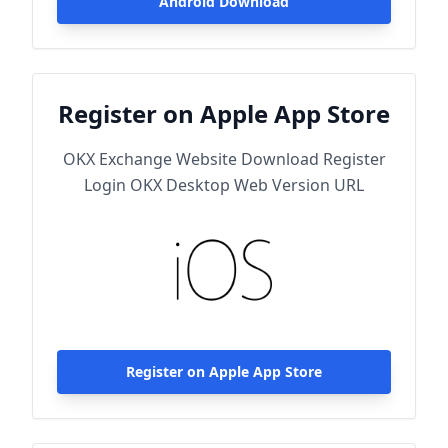
Android Download
Register on Apple App Store
OKX Exchange Website Download Register
Login OKX Desktop Web Version URL
Register on Apple App Store