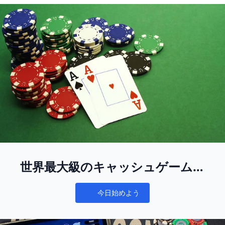
世界最大級のキャッシュゲームプ
レイヤーのレクリエーションプー
今日始めよう
ルに参加しよう
Notifications