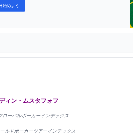
日始めよう
cations
ディン・ムスタフォフ
グローバルポーカーインデックス
ールドポーカーツアーインデックス