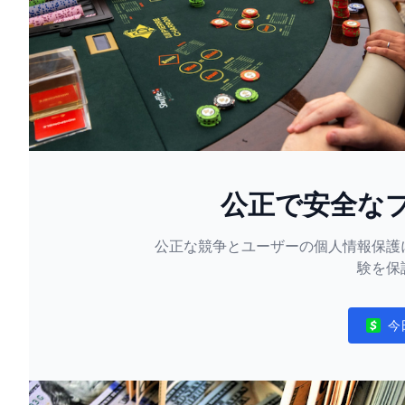
公正で安全な
公正な競争とユーザーの個人情報保護
験を保
今
Notifi