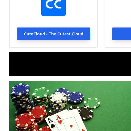
worldwide. With up to 2000Mbps
single-line access capacity and
1000+ high-speed servers
globally, enjoy fast and stable
connections anytime, anywhere.
CuteCloud - The Cutest Cloud