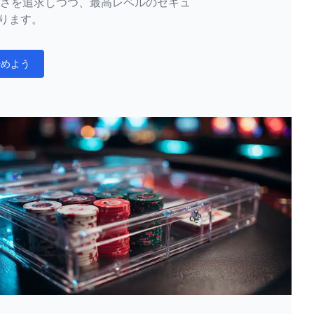
バルは楽しさを追求しつつ、最高レベルのセキュ
ります。
始めよう
ons