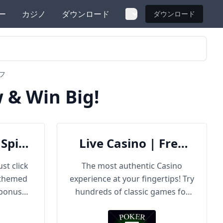
ー
カジノ
ダウンロード
ダウンロード
フ
 & Win Big!
 Spins
Live Casino | Free
Trial Play
st click
The most authentic Casino
 themed
experience at your fingertips! Try
 bonus
hundreds of classic games for
 fun!
free, feel the thrill, win real
rewards!