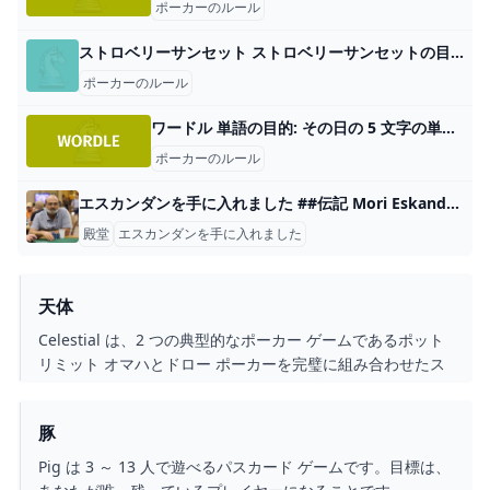
ポーカーのルール
ストロベリーサンセット ストロベリーサンセットの目的: ストロベリーサンセットの目的は、ゲーム終了時に自分の庭で最も多くのポイントを獲得したプレイヤーになることです。 プレイ人数: 2 ～ 4 人 素材: トランプ 48 枚とプレーヤー ガイド カード 4 枚 ゲームの種類: 戦略カードゲーム 対象者: 7 名以上 ストロベリーサンセットの概要 Strawberry sunset は楽しいビジュアル戦略ゲームで、プレイヤーはわずか数分で 1 日を通して自分のイチゴ畑を育てることができます。カードは創造力を与え、好きな場所にカードを追加できます。
ポーカーのルール
ワードル 単語の目的: その日の 5 文字の単語を 6 つの推測以内で推測します。 プレイヤー数: 1 人以上 資料: コンピューターまたは携帯電話 ゲームの種類: オンライン ゲーム 対象者: 10 名以上 Wordle の概要 Wordle は 2022 年にプレイすべきゲームです。存在してからしばらく経ちますが、ニューヨーク タイムズがゲームを引き継いでから本格的に普及しました。 Wordle は、誰でも 1 日 1 回遊べるシンプルな単語ゲームで、一人で遊ぶのに最適なゲームです。
ポーカーのルール
エスカンダンを手に入れました ##伝記 Mori Eskandaniはポーカーテレビプロデューサーであり、Pokergoの社長です。彼は2018年にポーカー殿堂入りしました。 元ハイステークスキャッシュゲームプレーヤーは、20年にわたって、ESKANDANIがESPNのワールドシリーズポーカー、NBCヘッドアップチャンピオンシップ、ダークアフターダークアンドハイステークスポーカーなどのプログラムで舞台裏で働いてきました。
殿堂
エスカンダンを手に入れました
天体
Celestial は、2 つの典型的なポーカー ゲームであるポット
リミット オマハとドロー ポーカーを完璧に組み合わせたス
プリット ポット ポーカー ゲームです。普段プレイしている
典型的なポーカー ゲームにスパイスを加えることが保証さ
豚
れています。 Sviten Special や Drawmaha Poker などの名
前が多く、このゲームは世界中で知られています。どのハン
Pig は 3 ～ 13 人で遊べるパスカード ゲームです。目標は、
ドにも常に退廃的なアクションがあり、プレイするたびに戦