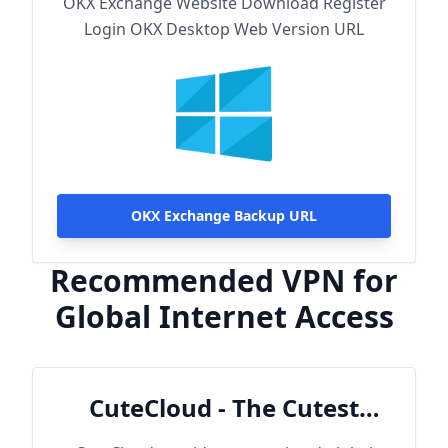
OKX Exchange Website Download Register
Login OKX Desktop Web Version URL
OKX Exchange Backup URL
Recommended VPN for
Global Internet Access
CuteCloud - The Cutest
Cloud