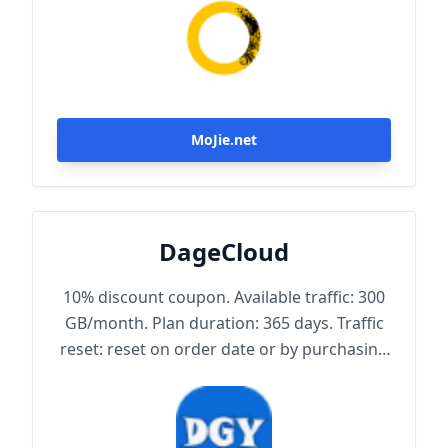
MoJie.net
DageCloud
10% discount coupon. Available traffic: 300
GB/month. Plan duration: 365 days. Traffic
reset: reset on order date or by purchasing
traffic package. Maximum achievable
bandwidth: 1000 Mbps. Node protocol:
Trojan.