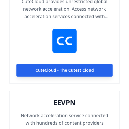
CuteCloud provides unrestricted global
network acceleration. Access network
acceleration services connected with
hundreds of content providers worldwide.
With up to 2000Mbps single-line access
capacity and 1000+ high-speed servers
globally, enjoy fast and stable connections
anytime, anywhere.
CuteCloud - The Cutest Cloud
EEVPN
Network acceleration service connected
with hundreds of content providers