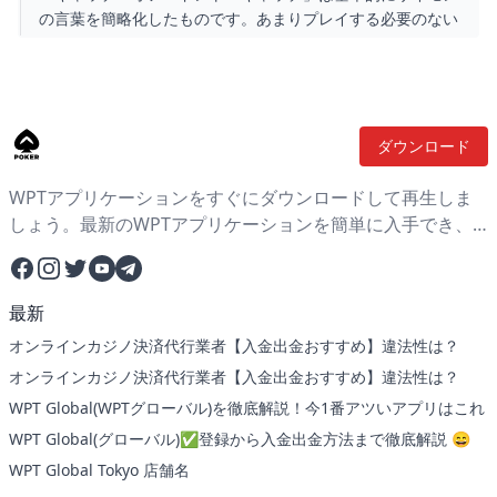
の言葉を簡略化したものです。あまりプレイする必要のない
非常に簡単なゲームです。大自然の中で時間を潰せるシンプ
ルなゲームを探しているなら、これがぴったりのゲームかも
しれません。
ダウンロード
WPTアプリケーションをすぐにダウンロードして再生しま
しょう。最新のWPTアプリケーションを簡単に入手でき、
楽しい再生体験をお届けします。
Facebook
Instagram
Twitter
YouTube
Telegram
最新
オンラインカジノ決済代行業者【入金出金おすすめ】違法性は？
オンラインカジノ決済代行業者【入金出金おすすめ】違法性は？
WPT Global(WPTグローバル)を徹底解説！今1番アツいアプリはこれ
WPT Global(グローバル)✅登録から入金出金方法まで徹底解説 😄
WPT Global Tokyo 店舗名