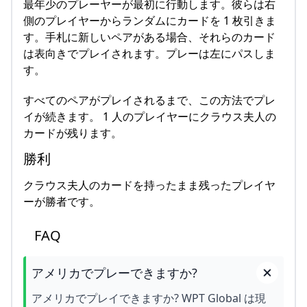
最年少のプレーヤーが最初に行動します。彼らは右
側のプレイヤーからランダムにカードを 1 枚引きま
す。手札に新しいペアがある場合、それらのカード
は表向きでプレイされます。プレーは左にパスしま
す。
すべてのペアがプレイされるまで、この方法でプレ
イが続きます。 1 人のプレイヤーにクラウス夫人の
カードが残ります。
勝利
クラウス夫人のカードを持ったまま残ったプレイヤ
ーが勝者です。
FAQ
アメリカでプレーできますか?
アメリカでプレイできますか? WPT Global は現