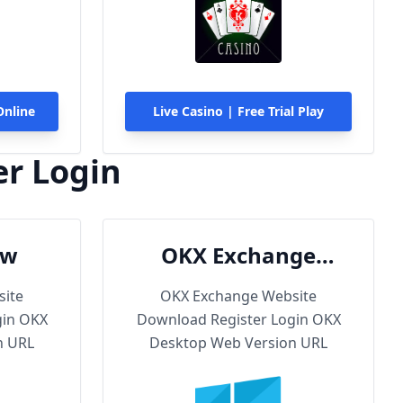
Online
Live Casino | Free Trial Play
r Login
ow
OKX Exchange
Backup URL
ite
OKX Exchange Website
gin OKX
Download Register Login OKX
n URL
Desktop Web Version URL