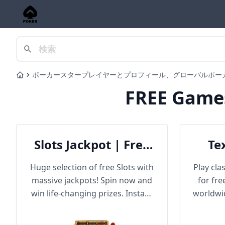
ポーカースタープレイヤーとプロフィール、グローバルポー
Home
FREE Games
Slots Jackpot | Free
Te
Play & Win Big
B
Huge selection of free Slots with
Play cla
massive jackpots! Spin now and
for fre
win life-changing prizes. Instant
worldwi
play, real excitement!
skills,