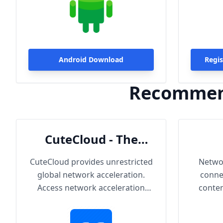
Android Download
Regis
Recommend
CuteCloud - The
Cutest Cloud
CuteCloud provides unrestricted
Networ
global network acceleration.
conne
Access network acceleration
conten
services connected with
hundreds of content providers