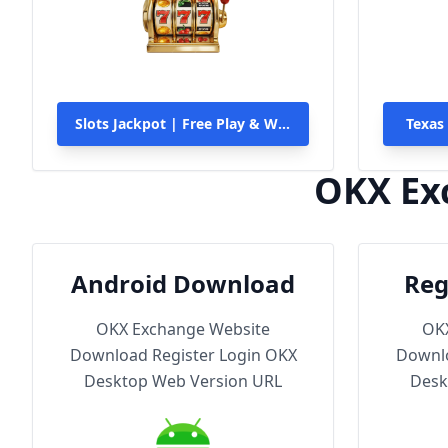
Slots Jackpot | Free Play & Win
Texas
Big
OKX Ex
Android Download
Reg
OKX Exchange Website
OK
Download Register Login OKX
Downlo
Desktop Web Version URL
Desk