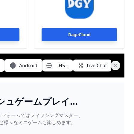
Maximum achievable bandwidth:
1000 Mbps. Node protocol:
Trojan.
DageCloud
Android
H5
Live Chat
Close ba
Game
シュゲームプレイヤ
ンプールに参加しよ
トフォームではフィッシングマスター、
う
ど様々なミニゲームも楽しめます。