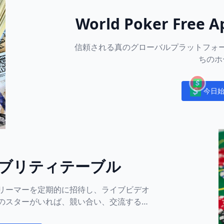
World Poker Fr
たの新しいオンライ
信頼される真のグローバルプラットフォ
し
ちのホ
今日
Notificati
ブリティテーブル
リーマーを定期的に招待し、ライブビデオ
のスターがいれば、競い合い、交流するチ
お見逃しなく！