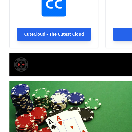
worldwide. With up to 2000Mbps
single-line access capacity and
1000+ high-speed servers
globally, enjoy fast and stable
connections anytime, anywhere.
CuteCloud - The Cutest Cloud