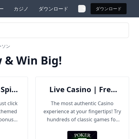
ー
カジノ
ダウンロード
ダウンロード
ーソン
 & Win Big!
 Spins
Live Casino | Free
Trial Play
st click
The most authentic Casino
 themed
experience at your fingertips! Try
 bonus
hundreds of classic games for
 fun!
free, feel the thrill, win real
rewards!