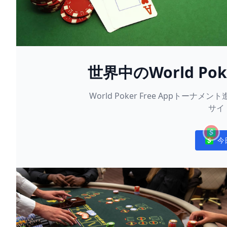
世界中のWorld Pok
ベントに参加す
World Poker Free Appト
サイ
今
Notifi