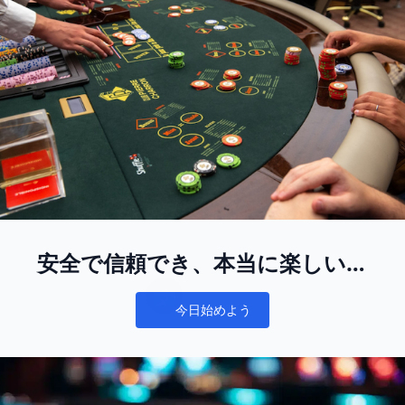
安全で信頼でき、本当に楽しい体
験
今日始めよう
Notifications