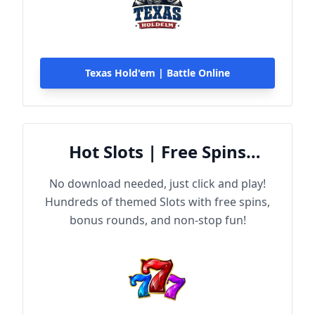
Texas Hold'em | Battle Online
Hot Slots | Free Spins
Online
No download needed, just click and play!
Hundreds of themed Slots with free spins,
bonus rounds, and non-stop fun!