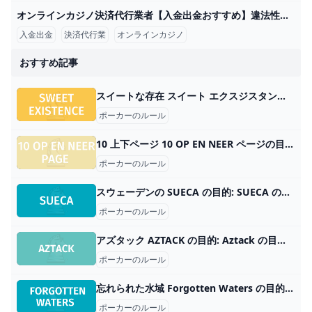
オンラインカジノ決済代行業者【入金出金おすすめ】違法性は？ オンラインカジノの決済代行業者とは、オンラインカジノに入金や出金をする際に、その間に入ってくれるサービスのことです。 2023年9月27日に日本初となるオンラインカジノ決済代行会社SumoPayが客側の常習賭博をほう助したとして摘発されました。これは決済代行会社が日本国内で運営されていた事が違法となっています。
入金出金
決済代行業
オンラインカジノ
おすすめ記事
スイートな存在 スイート エクスジスタンスの目的: スイート エクスジスタンスの目的は、消滅を避けながら最も多くのスイート ディスクを獲得することです。 プレイ人数: 4 ～ 8 人 材料: 存在スクエア 24 個、接続スクエア 9 個、アクション スクエア 104 個、スイート ディスク 50 枚、説明書 ゲームの種類: パーティーゲーム 対象者: 13 歳以上 スイート存在の概要 この家族向けのカード ゲームは、ネイサン W. パイルのウェブコミックと一連の書籍の天才性と創造性を真に取り入れています。各カードには、彼の特徴的なユーモアと外観が描かれています。ゲーム全体を通して、アクション カードを使用して人間関係を築き、人生の出来事を経験し、大切なスイート ディスクを獲得してください。
ポーカーのルール
10 上下ページ 10 OP EN NEER ページの目的: ゲームの目的は、ゲーム終了時に最も多くのポイントを獲得することです。 プレイ人数: 4 人 素材: 標準の 52 枚のカード デッキ、スコアを維持する方法、および平らな表面。 カードのランク: A、K、Q、J、10、9、8、7、6、5、4、3、2 ゲームの種類: トリックテイキング カード ゲーム 対象者: 大人 10 OP EN NEER ページの概要 10 Op En Neer Page は 4 人用のトリックテイキング ゲームです。目標は、入札を行い、各ラウンドで正確な数のトリックを獲得することです。これによりポイントが付与されます。ゲーム終了時に最も多くのポイントを獲得したプレイヤーが勝ちます。
ポーカーのルール
スウェーデンの SUECA の目的: SUECA の目的は、ゲーム ポイントを 4 つ獲得することです。 プレイヤー数: 4 人 材料: 1 52 カードデッキ、紙、鉛筆 ゲームの種類: ポイント トリック カード ゲーム 対象者: 大人 SUECA の概要 スエカはポルトガル全土で広くプレイされています。これは、ソーシャル環境と 4 人のプレイヤー向けの素晴らしいトリック ゲームです。時間もほとんどかからない、ペースの速いゲームです。ゲームの目的は、価値の高いカードでトリックを獲得することです。
ポーカーのルール
アズタック AZTACK の目的: Aztack の目的は、ゲーム終了時に最も多くの石を取り除くプレイヤーになることです。 プレイ人数: 2 ～ 4 人 材料: 60 石と説明書 ゲームの種類: パターン認識ゲーム 対象年齢: 7 歳以上 AZTACK の概要 プレイヤーはアズタック全体で最も高い神殿の建設を試みます。目標は大神官の好意を得ることであり、最も優れた寺院が勝利します。プレイヤーは互いに一致する石を積み上げ、相手の次の動きを阻止する機会を探します。このゲームでは戦略的な動きが常に最も安全です。
ポーカーのルール
忘れられた水域 Forgotten Waters の目的: Forgotten Waters の目的は、できるだけ多くの冒険を完了し、冒険を完了するにつれてより多くのスターを獲得することです。 プレイヤー数: 3 ～ 7 人 材料: スタンディースタンド 8 個、船スタンディー 1 個、海賊スタンディー 7 個、マーカー 11 個、トークン 132 個、カード 209 枚、プレイヤーシート 1 パッド、船スクライブシート 1 パッド、見張りボード 1 枚、補給官ボード 1 枚、砲手ボード 1 枚、クーパーボード 1 枚、一等航海士ボード 1 枚、甲板長ボード 1 枚、地図ボード 1 枚、ロケーションブック 1 枚、12 面サイコロ 7 個、および説明書 ゲームの種類: サイコロローリングボードゲーム 対象者: 14 歳以上 忘れられた水の概要 Forgotten Waters は、幻想的な海賊の冒険の世界を舞台としています。プレイヤーは勇敢な海賊となって大海原を旅し、自分だけのストーリーを最大限に進めていきます。ゲームには共通の目標があるため、プレイヤーはゲームに勝つために個別かつ協力して取り組む必要があります。プレイヤーは、ゲームを楽しむために、周囲の世界を探索し、旅行し、お互いに交流することが奨励されています。
ポーカーのルール