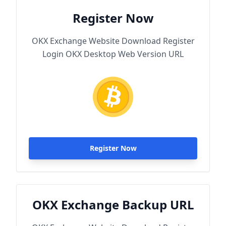
Register Now
OKX Exchange Website Download Register
Login OKX Desktop Web Version URL
Register Now
OKX Exchange Backup URL