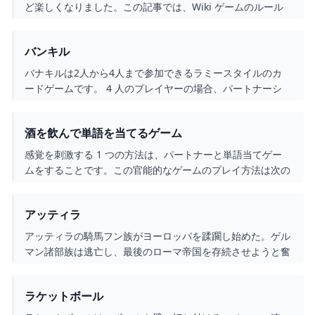
ど楽しくなりました。この記事では、Wiki ゲームのルール
について説明します。
バンキル
バナキルは2人から4人まで参加できるラミースタイルのカ
ードゲームです。 4 人のプレイヤーの場合、パートナーシ
ップでプレイするオプションがありますが、それ以外の場合
はすべて個人プレイになります。ゲームの目的は、手札のカ
酒を飲んで単語を当てるゲーム
ードを融合してラウンド終了時にポイントを獲得することで
す。
感覚を刺激する 1 つの方法は、パートナーと単語当てゲー
ムをすることです。この官能的なゲームのプレイ方法は次の
とおりです。
アッティラ
アッティラの騎馬フン族がヨーロッパを蹂躙し始めた。ゲル
マン諸部族は逃亡し、最後のローマ帝国を存続させようと奮
闘する辺境の属州に殺到している。プレイヤーはこれらの部
族に対する影響力を持って行動し、部族の成功を助けるため
ラケットボール
に特定の方向に進むよう促します。自分の部族に対して最も
大きな影響力を持つプレイヤーだけがゲームに勝ちます。