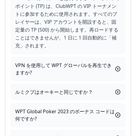
ポイント (TP) は、ClubWPT の VIP トーナメン
トに参加するために使用されます。すべてのプ
レイヤーは、VIP アカウントを開設すると、固
定量の TP (500) から開始します。再ロードする
ことはできませんが、1 日に 1 回自動的に「補
充」されます。
VPN を使用して WPT グローバルを再生でき
ますか?
ルミクブはオーキーと同じですか？
WPT Global Poker 2023 のボーナス コードは
何ですか?