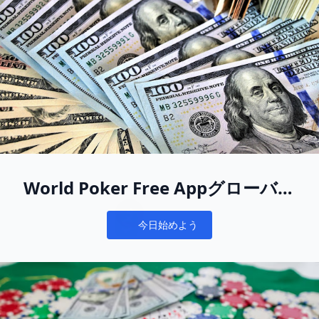
World Poker Free Appグローバル
をあなたの新しいオンラインポー
今日始めよう
カーホームにしよう
Notifications