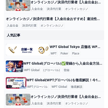
オンラインカジノ決済代行業者【入金出金おすすめ】違法性は？ オンラインカジノの決済代行業者とは、オンラインカジノに入金や出金をする際に、その間に入ってくれるサービスのことです。 2023年9月27日に日本初となるオンラインカジノ決済代行会社SumoPayが客側の常習賭博をほう助したとして摘発されました。これは決済代行会社が日本国内で運営されていた事が違法となっています。
入金出金
決済代行業
オンラインカジノ
オンラインカジノ決済代行業者【入金出金おすすめ】違法性は？ オンラインカジノの決済代行業者とは、オンラインカジノに入金や出金をする際に、その間に入ってくれるサービスのことです。 2023年9月27日に日本初となるオンラインカジノ決済代行会社SumoPayが客側の常習賭博をほう助したとして摘発されました。これは決済代行会社が日本国内で運営されていた事が違法となっています。
入金出金
決済代行業
オンラインカジノ
人気記事
WPT Global Tokyo 店舗名 WPT Global Tokyo 店舗名 北海道 店舗名 住所 HOTARU by the FINCH 北海道札幌市 中央区南4条西2丁目RECOLTE SAPPORO 1F GOLDEN BANANA 北海道札幌市中央区南6条西６丁目7-1 第6旭観光ビル5階 KINGSMAN 北海道札幌市中央区南4条西5丁目4 シャンゼリゼビル5F 東北地方 店舗名 住所 Poker Bar BLUFF 岩手県盛岡市大通2丁目3-3 スギエビル 6F 9High仙台 宮城県仙台市青葉区花京院１丁目４-47ALLELL花京院 5F DEER GOLD 宮城県仙台市青葉区国分町２丁目１５−１６ DAISY BUILDING 7階 BACKDOOR仙台 宮城県仙台市青葉区国分町２丁目１−１２ 瀬戸勝ビル 1C まめでらかじの 秋田県秋田市大町６丁目２−２ Poker Bar BLUFF 岩手県盛岡市大通２丁目３−３ スギエビル ６F Ace&King FUKUSHIMA 福島県福島市栄町１２−１２ サモン館 2F The Brilliant Space L,O,L 山形県山形市旅篭町２丁目２−２６ 庄司ビル 1階 関東地方 以下は、東京都内のポーカールームの店舗名と住所の一覧です。
WPT
Poker
Place
WPT Global(グローバル)✅登録から入金出金方法まで徹底解説 😄 WPT Global(WPTグローバル)は世界三大ポーカー大会WPT(ワールドポーカーツアー)の公式アプリとして2021年に設立しました。世界中で今最も注目を集めている最新のNo1オンラインポーカー おすすめアプリです。
WPT Global
(グローバル)
登録
WPT Global(WPTグローバル)を徹底解説！今1番アツいアプリはこれ WPT Global(WPTグローバル)は世界3大ポーカー大会の1つであるWPT(ワールドポーカーツアー)の公式のオンラインポーカーアプリです。 この記事ではこれからWPT Globalを始める人でも失敗しない登録方法や気になるボーナスの詳細を紹介します。
WPTグローバル
WPT Global
徹底解説
オンラインカジノ決済代行業者【入金出金おすすめ】違法性は？ オンラインカジノの決済代行業者とは、オンラインカジノに入金や出金をする際に、その間に入ってくれるサービスのことです。 2023年9月27日に日本初となるオンラインカジノ決済代行会社SumoPayが客側の常習賭博をほう助したとして摘発されました。これは決済代行会社が日本国内で運営されていた事が違法となっています。
入金出金
決済代行業
オンラインカジノ