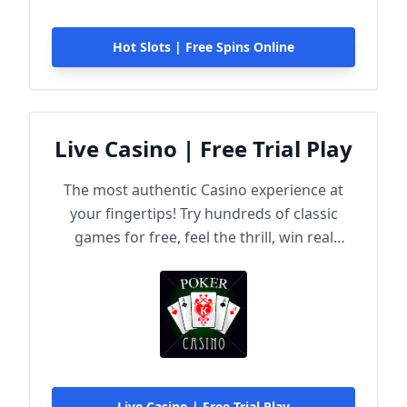
Hot Slots | Free Spins Online
Live Casino | Free Trial Play
The most authentic Casino experience at
your fingertips! Try hundreds of classic
games for free, feel the thrill, win real
rewards!
Live Casino | Free Trial Play