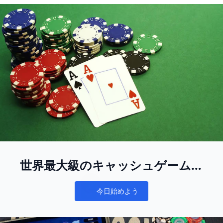
世界最大級のキャッシュゲームプ
レイヤーのレクリエーションプー
今日始めよう
ルに参加しよう
Notifications