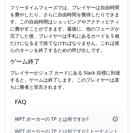
フリータイムフェーズでは、プレイヤーは自由時間
を費やしたり、さらに自由時間を獲得したりできま
す。この自由時間はショッピングやアクティビティ
に費やすことができます。最後に、他のフェーズが
完了した後、プレイヤーは手札にあるカードを 5 枚
だけになるまで捨てなければなりません。これは彼
らのターンを終了するための呼び出しです。
ゲーム終了
プレイヤーがジョブ カードにある Slack 目標に到達
すると、ゲームは終了します。このプレイヤーは直
ちに勝者と宣言されます。
FAQ
WPT ポーカーの TP とは何ですか?
WPT ポーカーの TP とは何ですか? トーナメント