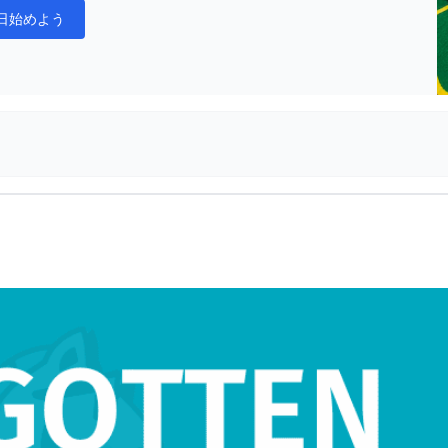
日始めよう
cations