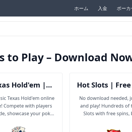
ホーム
入金
ポーカ
 to Play – Download Now
xas Hold'em |
Hot Slots | Free
attle Online
Online
ssic Texas Hold'em online
No download needed, ju
e! Compete with players
and play! Hundreds of
de, showcase your poker
Slots with free spins,
 and win real cash prizes!
rounds, and non-stop