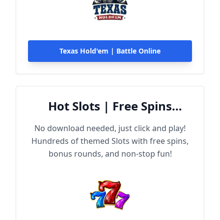
Texas Hold'em | Battle Online
Hot Slots | Free Spins
Online
No download needed, just click and play!
Hundreds of themed Slots with free spins,
bonus rounds, and non-stop fun!