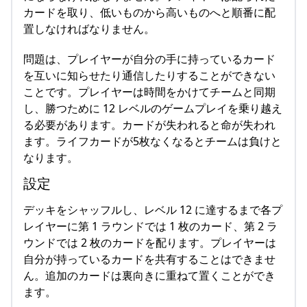
カードを取り、低いものから高いものへと順番に配
置しなければなりません。
問題は、プレイヤーが自分の手に持っているカード
を互いに知らせたり通信したりすることができない
ことです。プレイヤーは時間をかけてチームと同期
し、勝つために 12 レベルのゲームプレイを乗り越え
る必要があります。カードが失われると命が失われ
ます。ライフカードが5枚なくなるとチームは負けと
なります。
設定
デッキをシャッフルし、レベル 12 に達するまで各プ
レイヤーに第 1 ラウンドでは 1 枚のカード、第 2 ラ
ウンドでは 2 枚のカードを配ります。プレイヤーは
自分が持っているカードを共有することはできませ
ん。追加のカードは裏向きに重ねて置くことができ
ます。