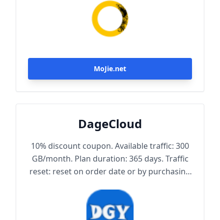
MoJie.net
DageCloud
10% discount coupon. Available traffic: 300
GB/month. Plan duration: 365 days. Traffic
reset: reset on order date or by purchasing
traffic package. Maximum achievable
bandwidth: 1000 Mbps. Node protocol:
Trojan.