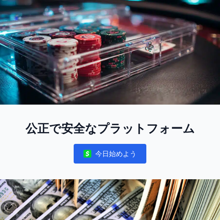
公正で安全なプラットフォーム
今日始めよう
Notifications