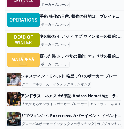
ポーカーのルール
手術 操作の目的: 操作の目的は、プレイヤーがゲーム終了までに最も多くのお金を稼ぐことです。 プレーヤーの数: 1 人以上のプレーヤー。 材料: ルールブック、パーツスロット付きゲームボード、パーツピース 12 個、ピンセット、カード 24 枚、紙幣。 ゲームの種類: キッズボードゲーム 対象者: 6 歳以上 操作の概要 「オペレーション」は1人以上で遊べる子供向けボードゲームです。ゲームの目的は、作戦を成功させてお金を集めることです。
ポーカーのルール
冬の終わり デッド オブ ウィンターの目的: デッド オブ ウィンターの目的は、ゲームに勝つために秘密の目的を達成することです。 プレイ人数: 2 ～ 5 人 材料: 目標カード 10 枚、裏切り秘密目標カード 10 枚、生存者カード 30 枚、プレイヤーリファレンスシート 5 枚、開始プレイヤートークン 1 枚、露出ダイス 1 つ、アクションダイス 30 枚、ルールブック 1 枚、ロケーションカード 6 枚、コロニーボード 1 枚、プラスチック 60 枚。スタンド、ゾンビとトークン 30 枚、無力生存者トークン 20 枚、ロケーションデッキカード 20 枚、警察署カード 20 枚、食料品店カード 20 枚、学校アイテムカード 20 枚、トラックマーカー 2 枚、飢餓トークン 6 枚、傷トークン 25 枚、交差点カード 80 枚、危機 20 枚カード、および初期アイテムカード 25 枚 ゲームの種類: ハンドマネジメントボードゲーム 対象年齢: 13 歳以上 デッド・オブ・ウィンターの概要 Dead of Winter は、プレイヤーが共通の勝利を目指して協力し、全員がゲームに勝つことができる心理的サバイバル ゲームです。プレイヤーも共通の目標を達成しようと努めていますが、同時に達成しなければならない秘密の目標もあります。自分自身の秘密の任務を完了することへの危険な執着は、主な目的を危険にさらす可能性があります。
ポーカーのルール
腐った巣 メテペサの目的: マテペサの目的は、ラウンドの最後のトリックで勝たないことです。 プレイ人数: 3 ～ 8 人 素材: 標準的な 52 枚のカードデッキ、平らな表面。 ゲームの種類: トリックテイキング カード ゲーム 対象者: 8 名以上 メテペセの概要 Mätäpesä は 3 ～ 8 人のプレイヤー向けのトリックテイキング ゲームです。それはキュウリというゲームに関連しています。これは比較的単純なゲームで、似たような、しかしより複雑なカード ゲームの遊び方を小さな子供たちに教えるのに使用できます。
ポーカーのルール
ジャスティン・リベルト 略歴 プロのポーカー プレーヤーになる前、メリーランド州のジャスティン リベルトはバージニア工科大学を卒業後、営業の仕事をしていました。ヘンドン・モブによると、スポーツと音楽の愛好家であるリベルトは、生涯トーナメントでの収益が450万ドル以上（2023年1月現在）蓄積しているという。 これには、2015 年のワールド シリーズ オブ ポーカー (WSOP) イベント #51 で、1,043 のエントリーの中から優勝し、優勝したキャリア最高の 640,711 ドルが含まれます。26 歳で初めてゴールド ブレスレットを手に入れた $3,000 のノーリミット ホールデム 6 ハンドでの優勝です。同じ年、ゴールド リングを 4 回受賞しているリベルトは、故郷の WSOP サーキットで最優秀オールラウンド プレーヤー賞を受賞しました。メリーランド州ボルチモア (ホースシュー カジノ) で開催され、ハラーズ チェロキーで開催される 2014 ～ 2015 年の WSOP サーキット ナショナル チャンピオンシップ トーナメントへの出場権を獲得しました。 2 年前の 2013 WSOP では、リベルトはイベント #6 で 6,343 人のエントリーがあった大規模なフィールドの中の 4 位で終了しました。$1,500 NLH Millionaire Maker が $400,408 でした。驚くべきことに、彼は5年後の2018年にもミリオネアメーカーで再びディープランを行い、最終的には30万3,294ドルで5位に終わった。 数年前に私がこのシリーズに参加し、ミリオネア メーカーで 4 位に終わったとき、そのおかげでほとんどのプレイヤーが通常通過する必要があるいくつかの手順を回避することができた、とリベルト氏は言いました。その後は目標を超えないように気をつけました。さて、この勝利を手に入れると、物事がかなり楽になります。 リベルトスのキャリアにおけるその他の大きな成績には、2022 セミノール ハード ロック ポーカー オープン (SHRPO) $5,400 チャンピオンシップで $305,955 で 4 位に入賞したことが含まれます。 2015 ワールド ポーカー ツアー (WPT) ボルガータ ウィナー オープンで 6 位、$140,878。 2019 WPTDeepStacks Maryland $1,500 メインイベントで $116,363 で優勝。 2019年ウィンサマークラシックでは$1,100 NLHで$94,659で優勝しました。 Twitter @JustinLiberto でリベルトをフォローしてください。
グローバルポーカーインデックスランキング
ジャスティン・リベル
アンドラス・ネメス ##伝記 Andras Nemethは、ライブフェルトとオンラインフェルトの両方で大成功を収めたハンガリーのポーカープレーヤーです。彼は彼の「プロバール」エイリアスの下でプレーすることで最もよく知られており、1700万ドル以上を獲得しています。 ライブトーナメントサーキットでは、彼は500万ドル以上を獲得し、2022年に1,082,000ドルの最大の現金が記録されました。
人気のあるオンラインポーカープレーヤー
アンドラス・ネメス
ガブジョンキム Pokernewsカバーイベント イベント 場所 賞 2023 POKERSTARS EPT PRAGUE3,000ミステリーバウンティ 1st €214,678 2023 WSOP Europeevent＃8：25,000 nlh ggmillion 4th €189,000 2023 WSOP Europeevent＃5：550 NLH Colossus 74th €2,300 2023 WSOP Europeevent＃4：2,000ポットリミットオマハ 3番目 €38,800 2022 POKERSTARS EPT PRAGUE1,100 EUREKA MAIN EVENT 243rd €3,010 2022 POKERSTARS EPT BARCELONA1,100エストレラスポーカーツアーメインイベント 646th €2,330 2021 POKERSTARS EPT Prague5,300 EPTメインイベント 4th €622,610 2021 POKERSTARS EPT PRAGUE10,200 NO-LIMIT HOLD’EM 6th €17,150 2020 GGPOKER WSOP ONLINE BRACELET EVENTSEVENT＃55：HK $ 8,000 NO LIMITEM ASIAチャンピオンシップ、HK $ 8M GTD 17日 $ 15,641 2019 PokerStars EPT Prague5,300 EPTメインイベント 9日 €74,770 2019 PokerStars EPT Prague2,200 EPT National High Roller 23番目 €11,420 2019 PokerStars Appt Manila33,000 Appt National 34th 93,000 PHP 2015 pokerstars.net apptシーズン9マカウマンイベント 34th 59,950 hkd ##関連記事 ！[gab-yong-kim]（https://i1.wp.com/pnimg.net/w/articles/1/657/cb119d4172.jpg）Gab Yong Kimは、EPT Pragueで3,000ミステリーバウンティ勝利を支配しています（ 214,674） ！[gab-yong-kim]（https://i1.wp.com/pnimg.net/w/articles/1/654/d894ed27dd.jpg）ロイヤルフラッシュトリプルアップ Gab Yong Kimの写真 ！[gab-yong-kim]（https://i1.wp.com/pnimg.net/lrep/2138/94/s01ea66142e.jpg）！[gab-yong-kim]（https://pnimg.net/ LREP/2138/82/S526FA982C9.JPG）！ pnimg.net/lrep/2138/82/scb50714afc.jpg）！ https://pnimg.net/lrep/2138/82/se7a9416a53.jpg)! -kim]（https://pnimg.net/lrep/2138/82/s9bbab9686c.jpg）！ [gab-yong-kim]（https://pnimg.net/lrep/2138/82/sf5cbbad252.jpg）！ .jpg）！[gab-yong-kim]（https://pnimg.net/lrep/2138/82/se047083e26.jpg）その他の写真
グローバルポーカーインデックスのランキング
ガブジョンキム