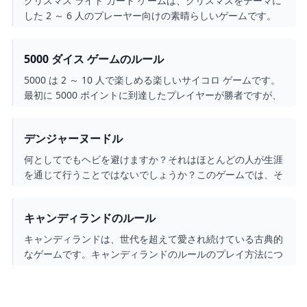
クリスマス ライト カード ゲームは、クリスマスをテーマに
した 2 ～ 6 人のプレーヤー向けの素晴らしいゲームです。
このゲームでは、プレイヤーは自分の手に持っているツリー
ライトを推測し、それらをパターンに構築しようとします。
5000 ダイス ゲームのルール
このゲームではプレイヤーは自分の手札を見ることができ
ず、手掛かりを使って自分が何を持っているかを判断する必
5000 は 2 ～ 10 人で楽しめる楽しいサイコロ ゲームです。
要があります。
最初に 5000 ポイントに到達したプレイヤーが勝者ですが、
ゴミには注意してください。
デンジャーヌードル
何としてでもヘビを避けますか？それはほとんどの人が生涯
を通じて行うことではないでしょうか？このゲームでは、そ
れがあなたを成功させるか失敗させるかになります。デンジ
ャーヌードルを回避せよ！が鍵です。
キャンディランドのルール
キャンディランドは、世代を超えて愛され続けている古典的
なゲームです。キャンディランドのルールのプレイ方法につ
いては、こちらをご覧ください。