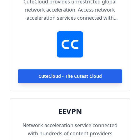
CuteCloud provides unrestricted global
network acceleration. Access network
acceleration services connected with
hundreds of content providers worldwide.
With up to 2000Mbps single-line access
capacity and 1000+ high-speed servers
globally, enjoy fast and stable connections
anytime, anywhere.
CuteCloud - The Cutest Cloud
EEVPN
Network acceleration service connected
with hundreds of content providers