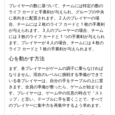
プレイヤーの数に基づいて、チームには特定の数の
ライフ カードと手裏剣が与えられ、グループの中央
に表向きに配置されます。 2 人のプレイヤーの場
合、チームには 2 枚のライフ カードと 1 枚の手裏剣
が与えられます。 3 人のプレーヤーの場合、チーム
には 3 枚のライフ カードと 1 つの手裏剣が与えられ
ます。プレイヤーが 4 人の場合、チームには 4 枚の
ライフ カードと 1 枚の手裏剣が与えられます。
心を動かす方法
まず、各プレイヤーがゲームの調子に乗らなければ
なりません。現在のレベルに挑戦する準備ができて
いる各プレイヤーは、自分の手をテーブルの上に置
きます。全員の準備が整ったら、ゲームが始まりま
す。プレイヤーは、ゲーム中の任意の時点で「スト
ップ」と言い、テーブルに手を置くことで、すべて
のプレイヤーに集中力を再集中するよう求めます。