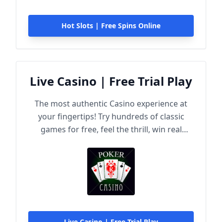
Hot Slots | Free Spins Online
Live Casino | Free Trial Play
The most authentic Casino experience at
your fingertips! Try hundreds of classic
games for free, feel the thrill, win real
rewards!
Live Casino | Free Trial Play