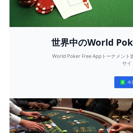
世界中のWorld Pok
ベントに参加す
World Poker Free Appト
サイ
今
Notifi