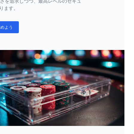
バルは楽しさを追求しつつ、最高レベルのセキュ
ります。
始めよう
ons