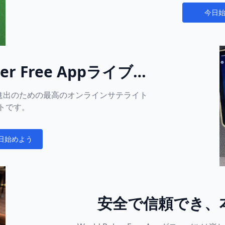
今日
Notificati
er Free Appライブイ
るチャンスを掴もう
ーナメント進出のための最高のオンラインサテライト
トです。
日始めよう
cations
安全で信頼でき、