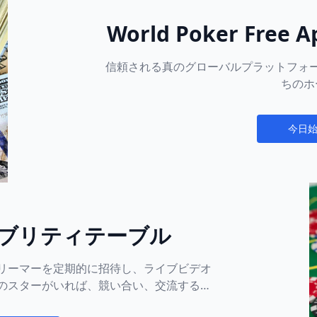
World Poker Fr
たの新しいオンライ
信頼される真のグローバルプラットフォ
し
ちのホ
今日
Notificati
ブリティテーブル
リーマーを定期的に招待し、ライブビデオ
のスターがいれば、競い合い、交流するチ
お見逃しなく！