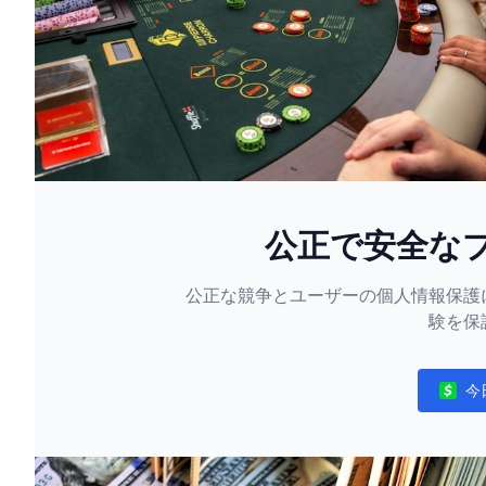
公正で安全な
公正な競争とユーザーの個人情報保護
験を保
今
Notifi