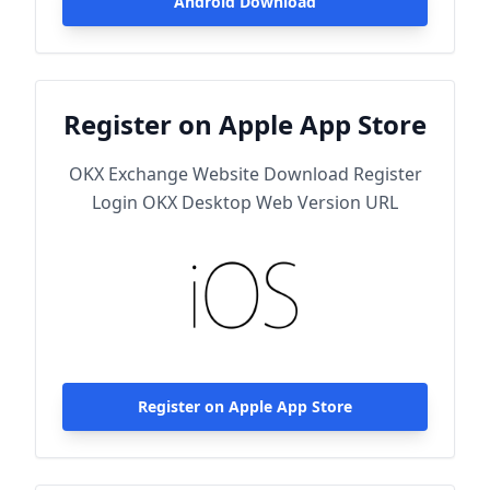
Android Download
Register on Apple App Store
OKX Exchange Website Download Register
Login OKX Desktop Web Version URL
Register on Apple App Store