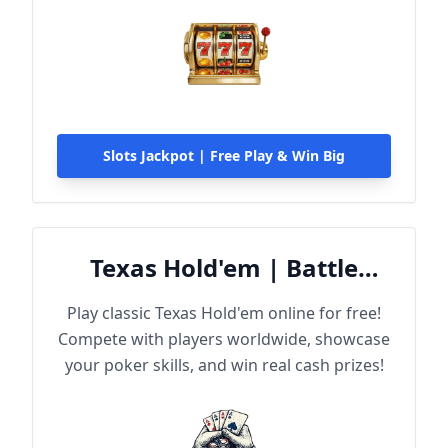
Slots Jackpot | Free Play & Win Big
Texas Hold'em | Battle
Online
Play classic Texas Hold'em online for free!
Compete with players worldwide, showcase
your poker skills, and win real cash prizes!