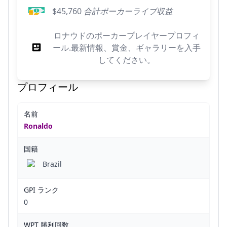
$45,760
合計ポーカーライブ収益
ロナウドのポーカープレイヤープロフィ
ール.最新情報、賞金、ギャラリーを入手
してください。
プロフィール
名前
Ronaldo
国籍
Brazil
GPI ランク
0
WPT 勝利回数