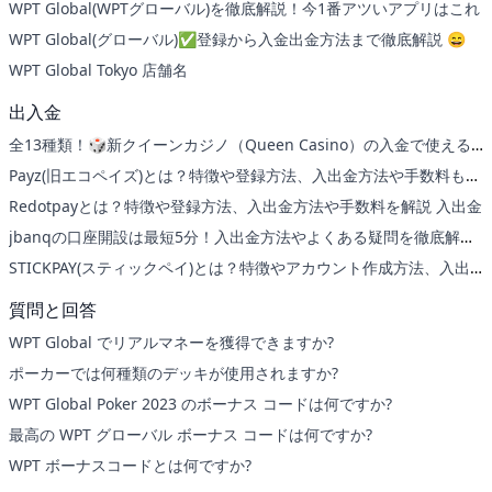
WPT Global(WPTグローバル)を徹底解説！今1番アツいアプリはこれ
WPT Global(グローバル)✅登録から入金出金方法まで徹底解説 😄
WPT Global Tokyo 店舗名
出入金
全13種類！🎲新クイーンカジノ（Queen Casino）の入金で使える
決済方法
Payz(旧エコペイズ)とは？特徴や登録方法、入出金方法や手数料もご
紹介 入出金
Redotpayとは？特徴や登録方法、入出金方法や手数料を解説 入出金
jbanqの口座開設は最短5分！入出金方法やよくある疑問を徹底解説
入出金
STICKPAY(スティックペイ)とは？特徴やアカウント作成方法、入出
金手順もご紹介 入出金
質問と回答
WPT Global でリアルマネーを獲得できますか?
ポーカーでは何種類のデッキが使用されますか?
WPT Global Poker 2023 のボーナス コードは何ですか?
最高の WPT グローバル ボーナス コードは何ですか?
WPT ボーナスコードとは何ですか?