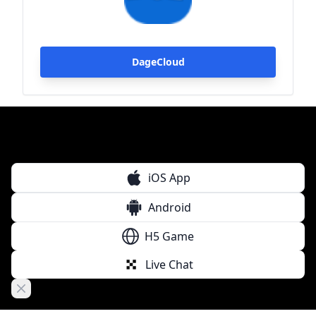
DageCloud
iOS App
Android
H5 Game
Live Chat
Close banner