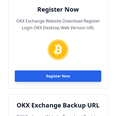
Register Now
OKX Exchange Website Download Register
Login OKX Desktop Web Version URL
Register Now
OKX Exchange Backup URL