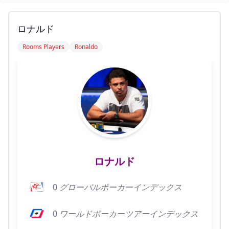
ロナルド
Rooms Players
Ronaldo
ロナルド
0
グローバルポーカーインデックス
0
ワールドポーカーツアーインデックス