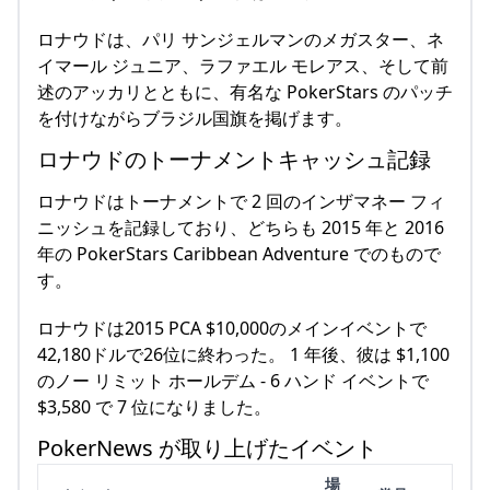
ロナウドは、パリ サンジェルマンのメガスター、ネ
イマール ジュニア、ラファエル モレアス、そして前
述のアッカリとともに、有名な PokerStars のパッチ
を付けながらブラジル国旗を掲げます。
ロナウドのトーナメントキャッシュ記録
ロナウドはトーナメントで 2 回のインザマネー フィ
ニッシュを記録しており、どちらも 2015 年と 2016
年の PokerStars Caribbean Adventure でのもので
す。
ロナウドは2015 PCA $10,000のメインイベントで
42,180ドルで26位に終わった。 1 年後、彼は $1,100
のノー リミット ホールデム - 6 ハンド イベントで
$3,580 で 7 位になりました。
PokerNews が取り上げたイベント
場