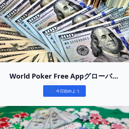
World Poker Free Appグローバル
をあなたの新しいオンラインポー
今日始めよう
カーホームにしよう
Notifications