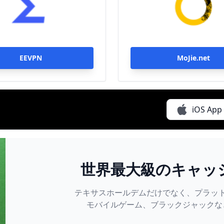
EEVPN
MoJie.net
iOS App
世界最大級のキャッ
ーのレクリエーショ
テキサスホールデムだけでなく、プラッ
モバイルゲーム、ブラックジャックな