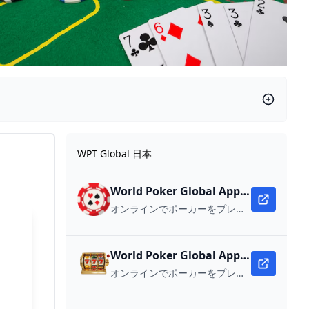
WPT Global 日本
World Poker Global App グローバル
オンラインでポーカーをプレイしてリアルマネーを獲得しよう。
World Poker Global App グローバル
オンラインでポーカーをプレイしてリアルマネーを獲得しよう。