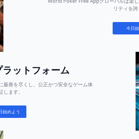
World Poker Free Appグロー
リティを誇
今日
Notificati
プラットフォーム
に最善を尽くし、公正かつ安全なゲーム体
証します。
日始めよう
cations