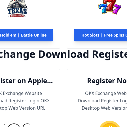
 Hold'em | Battle Online
Hot Slots | Free Spins 
change Download Registe
ister on Apple
Register N
App Store
X Exchange Website
OKX Exchange Webs
ad Register Login OKX
Download Register Lo
top Web Version URL
Desktop Web Versio