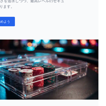
バルは楽しさを追求しつつ、最高レベルのセキュ
ります。
始めよう
ons