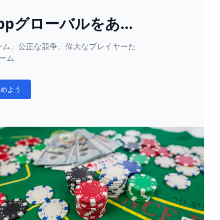
ee Appグローバルをあな
ンポーカーホームに
ーム、公正な競争、偉大なプレイヤーた
よう
ーム
始めよう
ons