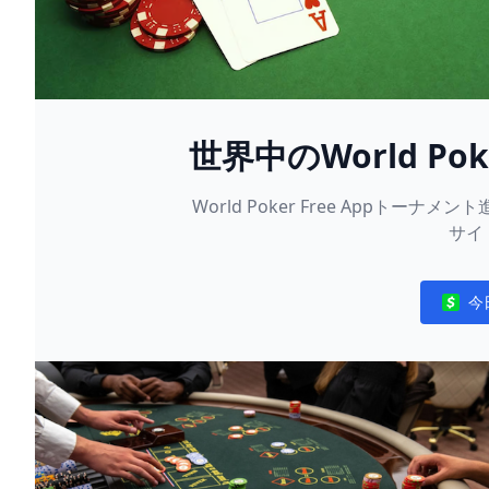
世界中のWorld Pok
ベントに参加す
World Poker Free Appト
サイ
今
Notifi