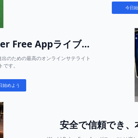
今日
Notificati
er Free Appライブイ
るチャンスを掴もう
ーナメント進出のための最高のオンラインサテライト
トです。
日始めよう
cations
安全で信頼でき、