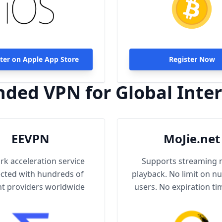
ter on Apple App Store
Register Now
ed VPN for Global Inter
EEVPN
MoJie.net
k acceleration service
Supports streaming 
cted with hundreds of
playback. No limit on n
t providers worldwide
users. No expiration tim
No network speed li