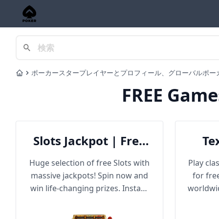
ポーカースタープレイヤーとプロフィール、グローバルポー
Home
FREE Games
Slots Jackpot | Free
Te
Play & Win Big
B
Huge selection of free Slots with
Play cla
massive jackpots! Spin now and
for fre
win life-changing prizes. Instant
worldwi
play, real excitement!
skills,