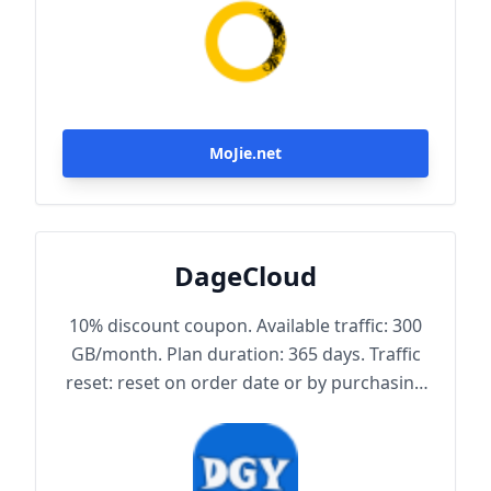
MoJie.net
DageCloud
10% discount coupon. Available traffic: 300
GB/month. Plan duration: 365 days. Traffic
reset: reset on order date or by purchasing
traffic package. Maximum achievable
bandwidth: 1000 Mbps. Node protocol:
Trojan.