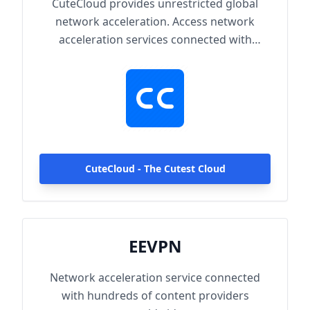
CuteCloud provides unrestricted global
network acceleration. Access network
acceleration services connected with
hundreds of content providers worldwide.
With up to 2000Mbps single-line access
capacity and 1000+ high-speed servers
globally, enjoy fast and stable connections
anytime, anywhere.
CuteCloud - The Cutest Cloud
EEVPN
Network acceleration service connected
with hundreds of content providers