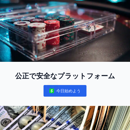
公正で安全なプラットフォーム
今日始めよう
Notifications