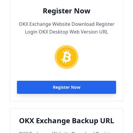
Register Now
OKX Exchange Website Download Register
Login OKX Desktop Web Version URL
Register Now
OKX Exchange Backup URL