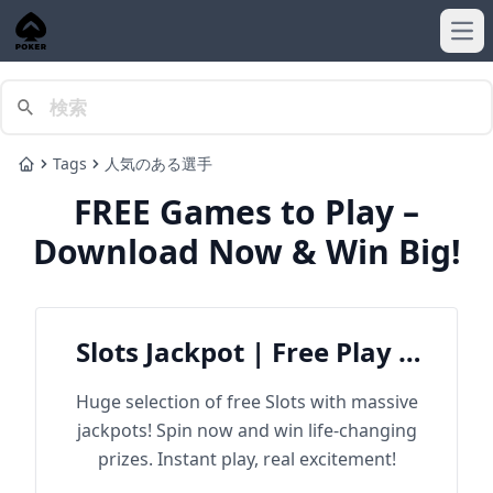
Ope
Tags
人気のある選手
Home
FREE Games to Play –
Download Now & Win Big!
Slots Jackpot | Free Play &
Win Big
Huge selection of free Slots with massive
jackpots! Spin now and win life-changing
prizes. Instant play, real excitement!