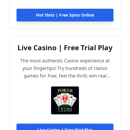
Hot Slots | Free Spins Online
Live Casino | Free Trial Play
The most authentic Casino experience at
your fingertips! Try hundreds of classic
games for free, feel the thrill, win real
rewards!
Live Casino | Free Trial Play