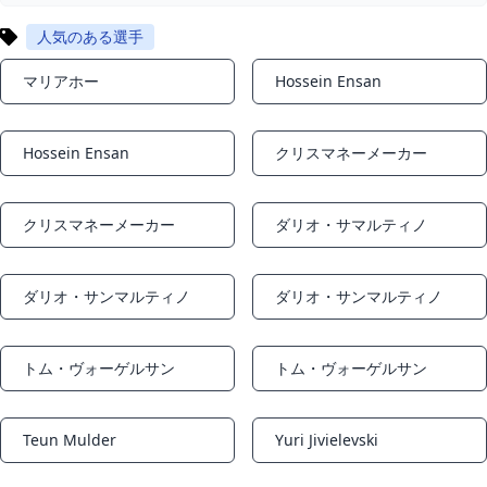
人気のある選手
マリアホー
Hossein Ensan
Notifications
Notifications
Hossein Ensan
クリスマネーメーカー
Notifications
Notifications
クリスマネーメーカー
ダリオ・サマルティノ
Notifications
Notifications
ダリオ・サンマルティノ
ダリオ・サンマルティノ
Notifications
Notifications
トム・ヴォーゲルサン
トム・ヴォーゲルサン
Notifications
Notifications
Teun Mulder
Yuri Jivielevski
Notifications
Notifications