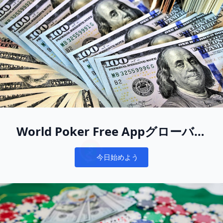
World Poker Free Appグローバル
をあなたの新しいオンラインポー
今日始めよう
カーホームにしよう
Notifications