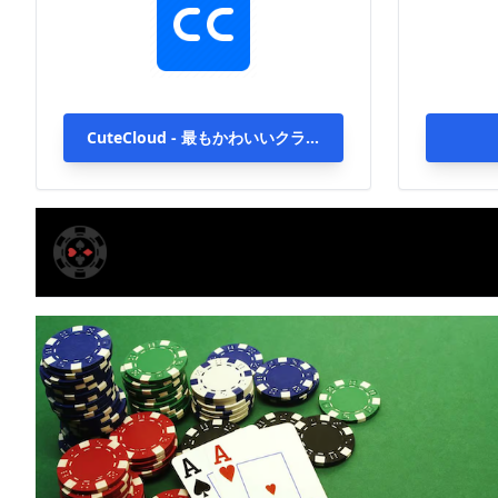
ビス 最大2000Mbpsの単一ライン
アクセス能力、全球1000台以上の
高速サーバー、いつでもどこでも
高速で安定した接続を楽しむ
CuteCloud - 最もかわいいクラウ
ド