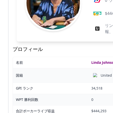
0
ワ
$44
リ
報
プロフィール
名前
Linda Johns
国籍
United 
GPI ランク
34,518
WPT 勝利回数
0
合計ポーカーライブ収益
$444,293