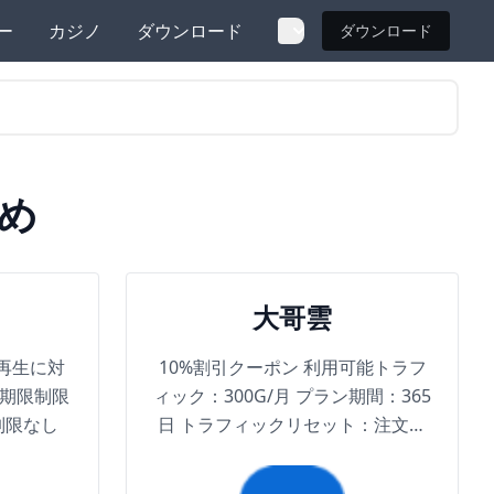
ー
カジノ
ダウンロード
ダウンロード
め
大哥雲
再生に対
10%割引クーポン 利用可能トラフ
効期限制限
ィック：300G/月 プラン期間：365
制限なし
日 トラフィックリセット：注文日
リセットまたはトラフィックパッ
ク購入リセット 最大到達帯域幅：