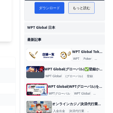
ダウンロード
もっと読む
情
WPT Global 日本
最新記事
WPT Global Tokyo 店舗名 WPT Global Tokyo 店舗名 北海道 店舗名 住所 HOTARU by the FINCH 北海道札幌市 中央区南4条西2丁目RECOLTE SAPPORO 1F GOLDEN BANANA 北海道札幌市中央区南6条西６丁目7-1 第6旭観光ビル5階 KINGSMAN 北海道札幌市中央区南4条西5丁目4 シャンゼリゼビル5F 東北地方 店舗名 住所 Poker Bar BLUFF 岩手県盛岡市大通2丁目3-3 スギエビル 6F 9High仙台 宮城県仙台市青葉区花京院１丁目４-47ALLELL花京院 5F DEER GOLD 宮城県仙台市青葉区国分町２丁目１５−１６ DAISY BUILDING 7階 BACKDOOR仙台 宮城県仙台市青葉区国分町２丁目１−１２ 瀬戸勝ビル 1C まめでらかじの 秋田県秋田市大町６丁目２−２ Poker Bar BLUFF 岩手県盛岡市大通２丁目３−３ スギエビル ６F Ace&King FUKUSHIMA 福島県福島市栄町１２−１２ サモン館 2F The Brilliant Space L,O,L 山形県山形市旅篭町２丁目２−２６ 庄司ビル 1階 関東地方 以下は、東京都内のポーカールームの店舗名と住所の一覧です。
WPT
Poker
Place
WPT Global(グローバル)✅登録から入金出金方法まで徹底解説 😄 WPT Global(WPTグローバル)は世界三大ポーカー大会WPT(ワールドポーカーツアー)の公式アプリとして2021年に設立しました。世界中で今最も注目を集めている最新のNo1オンラインポーカー おすすめアプリです。
WPT Global
(グローバル)
登録
WPT Global(WPTグローバル)を徹底解説！今1番アツいアプリはこれ WPT Global(WPTグローバル)は世界3大ポーカー大会の1つであるWPT(ワールドポーカーツアー)の公式のオンラインポーカーアプリです。 この記事ではこれからWPT Globalを始める人でも失敗しない登録方法や気になるボーナスの詳細を紹介します。
WPTグローバル
WPT Global
徹底解説
オンラインカジノ決済代行業者【入金出金おすすめ】違法性は？ オンラインカジノの決済代行業者とは、オンラインカジノに入金や出金をする際に、その間に入ってくれるサービスのことです。 2023年9月27日に日本初となるオンラインカジノ決済代行会社SumoPayが客側の常習賭博をほう助したとして摘発されました。これは決済代行会社が日本国内で運営されていた事が違法となっています。
入金出金
決済代行業
オンラインカジノ