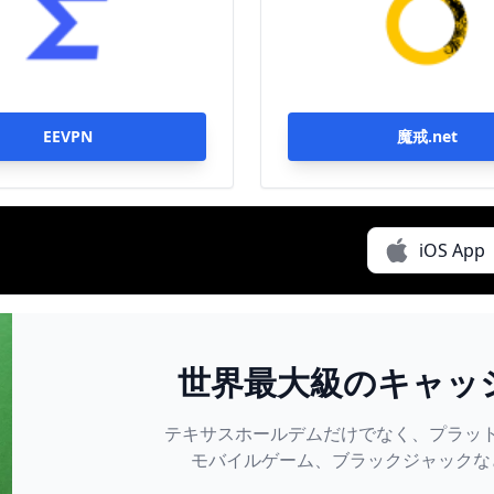
EEVPN
魔戒.net
iOS App
世界最大級のキャッ
ーのレクリエーショ
テキサスホールデムだけでなく、プラッ
モバイルゲーム、ブラックジャックな