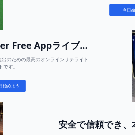
今日
Notificati
er Free Appライブイ
るチャンスを掴もう
ーナメント進出のための最高のオンラインサテライト
トです。
日始めよう
cations
安全で信頼でき、