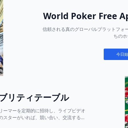
World Poker Fr
たの新しいオンライ
信頼される真のグローバルプラットフォ
し
ちのホ
今日
Notificati
ブリティテーブル
リーマーを定期的に招待し、ライブビデオ
のスターがいれば、競い合い、交流するチ
お見逃しなく！