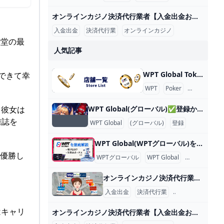
オンラインカジノ決済代行業者【入金出金おすすめ】違法性は？ オンラインカジノの決済代行業者とは、オンラインカジノに入金や出金をする際に、その間に入ってくれるサービスのことです。 2023年9月27日に日本初となるオンラインカジノ決済代行会社SumoPayが客側の常習賭博をほう助したとして摘発されました。これは決済代行会社が日本国内で運営されていた事が違法となっています。
入金出金
決済代行業
オンラインカジノ
殿堂の最
人気記事
WPT Global Tokyo 店舗名 WPT Global Tokyo 店舗名 北海道 店舗名 住所 HOTARU by the FINCH 北海道札幌市 中央区南4条西2丁目RECOLTE SAPPORO 1F GOLDEN BANANA 北海道札幌市中央区南6条西６丁目7-1 第6旭観光ビル5階 KINGSMAN 北海道札幌市中央区南4条西5丁目4 シャンゼリゼビル5F 東北地方 店舗名 住所 Poker Bar BLUFF 岩手県盛岡市大通2丁目3-3 スギエビル 6F 9High仙台 宮城県仙台市青葉区花京院１丁目４-47ALLELL花京院 5F DEER GOLD 宮城県仙台市青葉区国分町２丁目１５−１６ DAISY BUILDING 7階 BACKDOOR仙台 宮城県仙台市青葉区国分町２丁目１−１２ 瀬戸勝ビル 1C まめでらかじの 秋田県秋田市大町６丁目２−２ Poker Bar BLUFF 岩手県盛岡市大通２丁目３−３ スギエビル ６F Ace&King FUKUSHIMA 福島県福島市栄町１２−１２ サモン館 2F The Brilliant Space L,O,L 山形県山形市旅篭町２丁目２−２６ 庄司ビル 1階 関東地方 以下は、東京都内のポーカールームの店舗名と住所の一覧です。
できて幸
WPT
Poker
Place
。彼女は
WPT Global(グローバル)✅登録から入金出金方法まで徹底解説 😄 WPT Global(WPTグローバル)は世界三大ポーカー大会WPT(ワールドポーカーツアー)の公式アプリとして2021年に設立しました。世界中で今最も注目を集めている最新のNo1オンラインポーカー おすすめアプリです。
雑誌を
WPT Global
(グローバル)
登録
WPT Global(WPTグローバル)を徹底解説！今1番アツいアプリはこれ WPT Global(WPTグローバル)は世界3大ポーカー大会の1つであるWPT(ワールドポーカーツアー)の公式のオンラインポーカーアプリです。 この記事ではこれからWPT Globalを始める人でも失敗しない登録方法や気になるボーナスの詳細を紹介します。
で優勝し
WPTグローバル
WPT Global
徹底解説
オンラインカジノ決済代行業者【入金出金おすすめ】違法性は？ オンラインカジノの決済代行業者とは、オンラインカジノに入金や出金をする際に、その間に入ってくれるサービスのことです。 2023年9月27日に日本初となるオンラインカジノ決済代行会社SumoPayが客側の常習賭博をほう助したとして摘発されました。これは決済代行会社が日本国内で運営されていた事が違法となっています。
入金出金
決済代行業
オンラインカジノ
はキャリ
オンラインカジノ決済代行業者【入金出金おすすめ】違法性は？ オンラインカジノの決済代行業者とは、オンラインカジノに入金や出金をする際に、その間に入ってくれるサービスのことです。 2023年9月27日に日本初となるオンラインカジノ決済代行会社SumoPayが客側の常習賭博をほう助したとして摘発されました。これは決済代行会社が日本国内で運営されていた事が違法となっています。