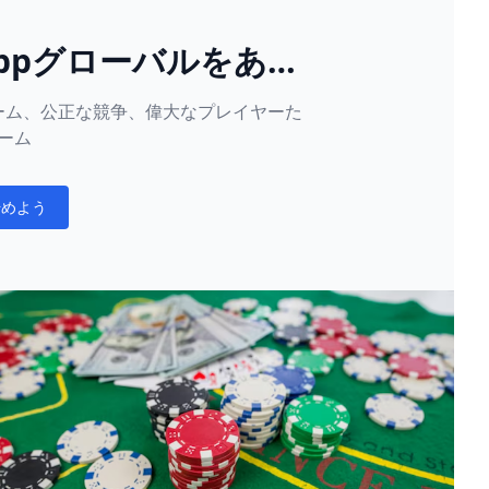
ee Appグローバルをあな
ンポーカーホームに
ーム、公正な競争、偉大なプレイヤーた
よう
ーム
始めよう
ons