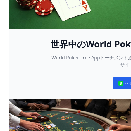
世界中のWorld Pok
ベントに参加す
World Poker Free Appト
サイ
今
Notifi