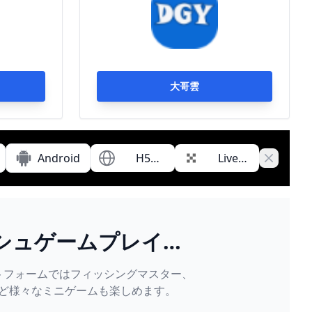
1000Mbps ノード Trojanプロトコ
ル
大哥雲
Android
H5
Live
Close ba
Game
Chat
シュゲームプレイヤ
ンプールに参加しよ
トフォームではフィッシングマスター、
う
ど様々なミニゲームも楽しめます。