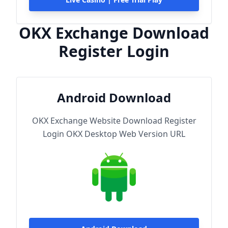
OKX Exchange Download
Register Login
Android Download
OKX Exchange Website Download Register
Login OKX Desktop Web Version URL