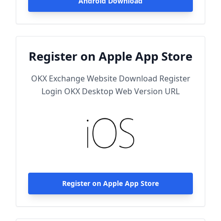
Android Download
Register on Apple App Store
OKX Exchange Website Download Register
Login OKX Desktop Web Version URL
Register on Apple App Store