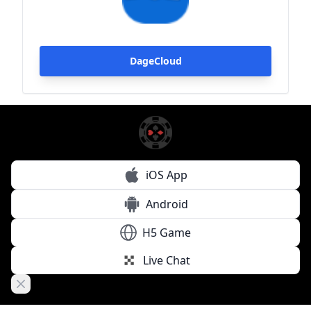
DageCloud
iOS App
Android
H5 Game
Live Chat
Close banner