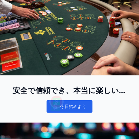
安全で信頼でき、本当に楽しい体
験
今日始めよう
Notifications