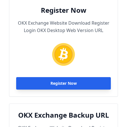
Register Now
OKX Exchange Website Download Register
Login OKX Desktop Web Version URL
Register Now
OKX Exchange Backup URL