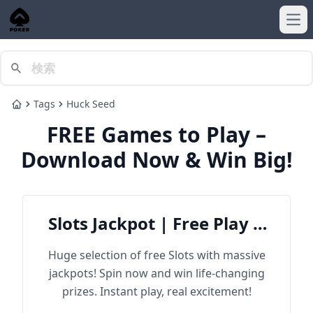
Ope
Tags
Huck Seed
Home
FREE Games to Play –
Download Now & Win Big!
Slots Jackpot | Free Play &
Win Big
Huge selection of free Slots with massive
jackpots! Spin now and win life-changing
prizes. Instant play, real excitement!