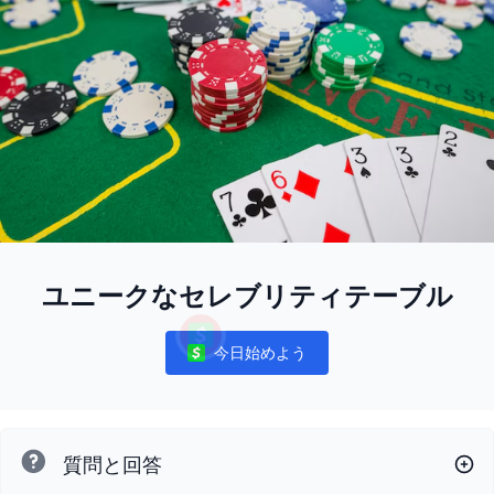
ユニークなセレブリティテーブル
今日始めよう
Notifications
質問と回答