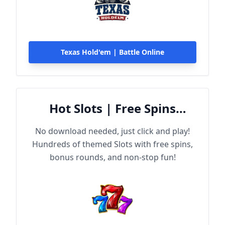
Texas Hold'em | Battle Online
Hot Slots | Free Spins
Online
No download needed, just click and play!
Hundreds of themed Slots with free spins,
bonus rounds, and non-stop fun!