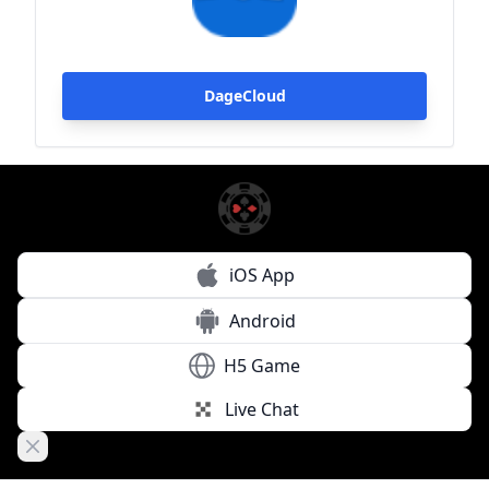
DageCloud
iOS App
Android
H5 Game
Live Chat
Close banner