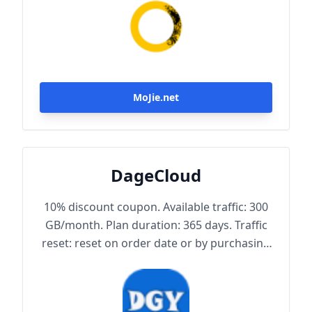
MoJie.net
DageCloud
10% discount coupon. Available traffic: 300
GB/month. Plan duration: 365 days. Traffic
reset: reset on order date or by purchasing
traffic package. Maximum achievable
bandwidth: 1000 Mbps. Node protocol:
Trojan.