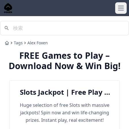
Ope
Tags
Alex Foxen
Home
FREE Games to Play –
Download Now & Win Big!
Slots Jackpot | Free Play &
Win Big
Huge selection of free Slots with massive
jackpots! Spin now and win life-changing
prizes. Instant play, real excitement!