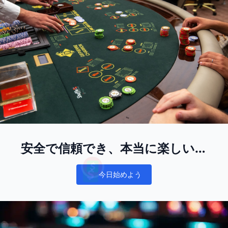
安全で信頼でき、本当に楽しい体
験
今日始めよう
Notifications