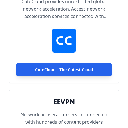
CuteCloud provides unrestricted global
network acceleration. Access network
acceleration services connected with
hundreds of content providers worldwide.
With up to 2000Mbps single-line access
capacity and 1000+ high-speed servers
globally, enjoy fast and stable connections
anytime, anywhere.
CuteCloud - The Cutest Cloud
EEVPN
Network acceleration service connected
with hundreds of content providers