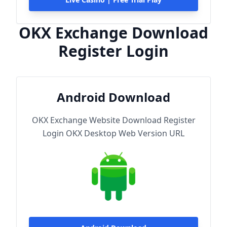
OKX Exchange Download
Register Login
Android Download
OKX Exchange Website Download Register
Login OKX Desktop Web Version URL