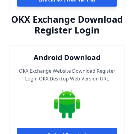
OKX Exchange Download
Register Login
Android Download
OKX Exchange Website Download Register
Login OKX Desktop Web Version URL