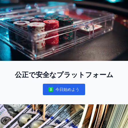
公正で安全なプラットフォーム
今日始めよう
Notifications