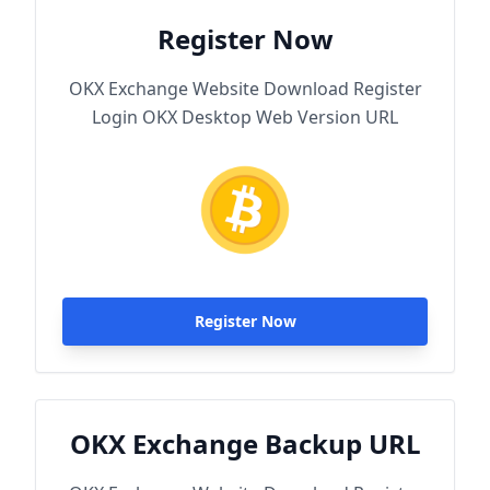
Register Now
OKX Exchange Website Download Register
Login OKX Desktop Web Version URL
Register Now
OKX Exchange Backup URL