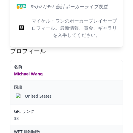
$5,627,997
合計ポーカーライブ収益
マイケル・ワンのポーカープレイヤープ
ロフィール。最新情報、賞金、ギャラリ
ーを入手してください。
プロフィール
名前
Michael Wang
国籍
United States
GPI ランク
38
WPT 勝利回数