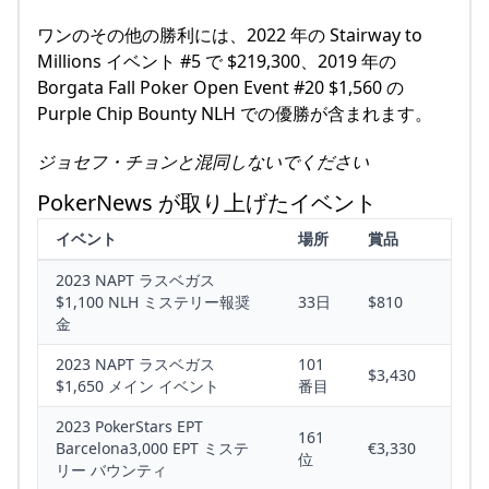
ワンのその他の勝利には、2022 年の Stairway to
Millions イベント #5 で $219,300、2019 年の
Borgata Fall Poker Open Event #20 $1,560 の
Purple Chip Bounty NLH での優勝が含まれます。
ジョセフ・チョンと混同しないでください
PokerNews が取り上げたイベント
イベント
場所
賞品
2023 NAPT ラスベガス
$1,100 NLH ミステリー報奨
33日
$810
金
2023 NAPT ラスベガス
101
$3,430
$1,650 メイン イベント
番目
2023 PokerStars EPT
161
Barcelona3,000 EPT ミステ
€3,330
位
リー バウンティ