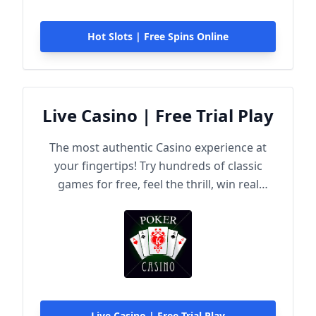
Hot Slots | Free Spins Online
Live Casino | Free Trial Play
The most authentic Casino experience at
your fingertips! Try hundreds of classic
games for free, feel the thrill, win real
rewards!
Live Casino | Free Trial Play