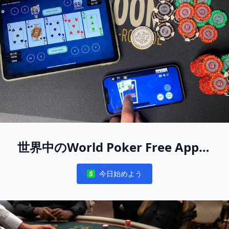
世界中のWorld Poker Free Appラ
イブイベントに参加するチャンス
今日始めよう
を掴もう
Notifications