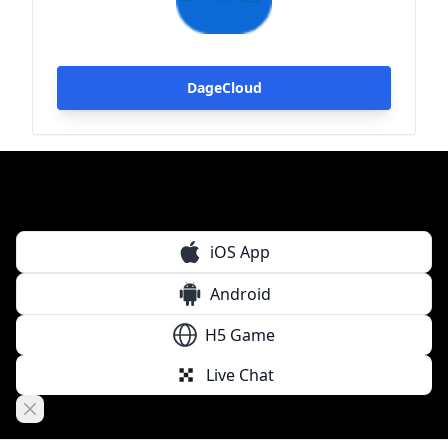
DageCloud
iOS App
Android
H5 Game
Live Chat
Close banner