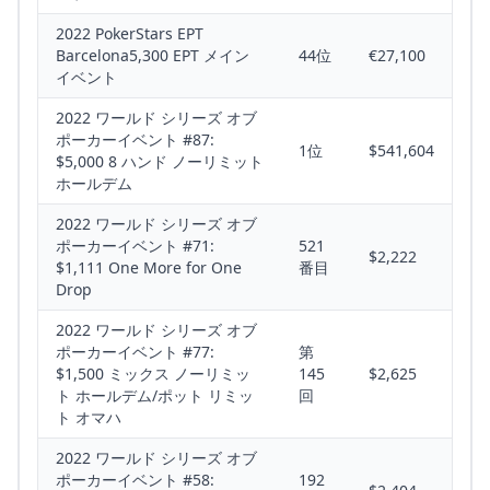
2022 PokerStars EPT
Barcelona5,300 EPT メイン
44位
€27,100
イベント
2022 ワールド シリーズ オブ
ポーカーイベント #87:
1位
$541,604
$5,000 8 ハンド ノーリミット
ホールデム
2022 ワールド シリーズ オブ
ポーカーイベント #71:
521
$2,222
$1,111 One More for One
番目
Drop
2022 ワールド シリーズ オブ
ポーカーイベント #77:
第
$1,500 ミックス ノーリミッ
145
$2,625
ト ホールデム/ポット リミッ
回
ト オマハ
2022 ワールド シリーズ オブ
ポーカーイベント #58:
192