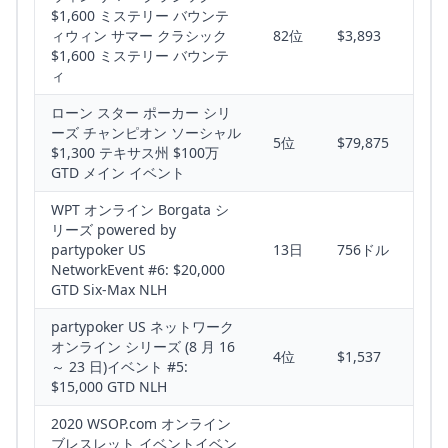
$1,600 ミステリー バウンテ
ィウィン サマー クラシック
82位
$3,893
$1,600 ミステリー バウンテ
ィ
ローン スター ポーカー シリ
ーズ チャンピオン ソーシャル
5位
$79,875
$1,300 テキサス州 $100万
GTD メイン イベント
WPT オンライン Borgata シ
リーズ powered by
partypoker US
13日
756ドル
NetworkEvent #6: $20,000
GTD Six-Max NLH
partypoker US ネットワーク
オンライン シリーズ (8 月 16
4位
$1,537
～ 23 日)イベント #5:
$15,000 GTD NLH
2020 WSOP.com オンライン
ブレスレット イベントイベン