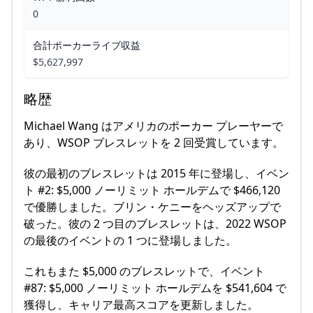
0
合計ポーカーライブ収益
$5,627,997
略歴
Michael Wang はアメリカのポーカー プレーヤーで
あり、WSOP ブレスレットを 2 回受賞しています。
彼の最初のブレスレットは 2015 年に登場し、イベン
ト #2: $5,000 ノーリミット ホールデムで $466,120
で優勝しました。ブリン・ケニーをヘッズアップで
破った。彼の 2 つ目のブレスレットは、2022 WSOP
の最後のイベントの 1 つに登場しました。
これもまた $5,000 のブレスレットで、イベント
#87: $5,000 ノーリミット ホールデムを $541,604 で
獲得し、キャリア最高スコアを更新しました。