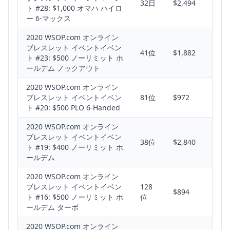
32日
$2,494
ト #28: $1,000 オマハ ハイロ
ー 6-マックス
2020 WSOP.com オンライン
ブレスレット イベントイベン
41位
$1,882
ト #23: $500 ノーリミット ホ
ールデム ノックアウト
2020 WSOP.com オンライン
ブレスレット イベントイベン
81位
$972
ト #20: $500 PLO 6-Handed
2020 WSOP.com オンライン
ブレスレット イベントイベン
38位
$2,840
ト #19: $400 ノーリミット ホ
ールデム
2020 WSOP.com オンライン
ブレスレット イベントイベン
128
$894
ト #16: $500 ノーリミット ホ
位
ールデム ターボ
2020 WSOP.com オンライン