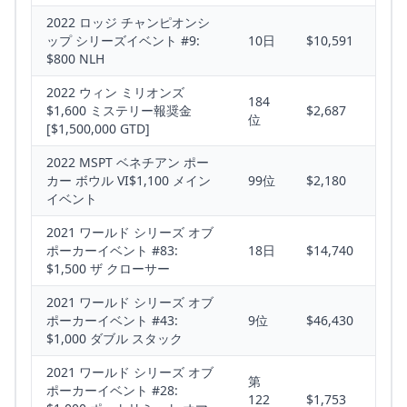
2022 ロッジ チャンピオンシ
ップ シリーズイベント #9:
10日
$10,591
$800 NLH
2022 ウィン ミリオンズ
184
$1,600 ミステリー報奨金
$2,687
位
[$1,500,000 GTD]
2022 MSPT ベネチアン ポー
カー ボウル VI$1,100 メイン
99位
$2,180
イベント
2021 ワールド シリーズ オブ
ポーカーイベント #83:
18日
$14,740
$1,500 ザ クローサー
2021 ワールド シリーズ オブ
ポーカーイベント #43:
9位
$46,430
$1,000 ダブル スタック
2021 ワールド シリーズ オブ
第
ポーカーイベント #28:
122
$1,753