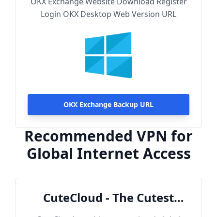
OKX Exchange Website Download Register
Login OKX Desktop Web Version URL
OKX Exchange Backup URL
Recommended VPN for
Global Internet Access
CuteCloud - The Cutest
Cloud