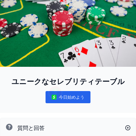
ユニークなセレブリティテーブル
今日始めよう
Notifications
質問と回答