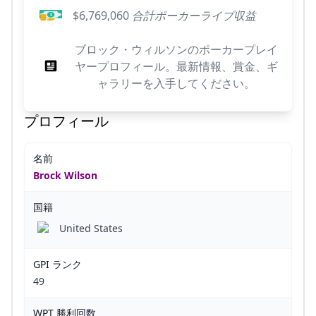
$6,769,060
合計ポーカーライブ収益
ブロック・ウィルソンのポーカープレイ
ヤープロフィール。最新情報、賞金、ギ
ャラリーを入手してください。
プロフィール
名前
Brock Wilson
国籍
United States
GPI ランク
49
WPT 勝利回数