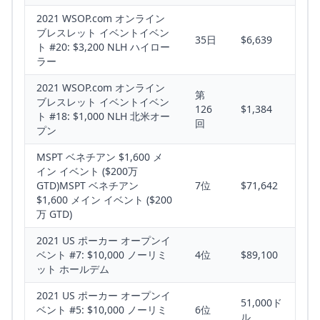
2021 WSOP.com オンライン
ブレスレット イベントイベン
35日
$6,639
ト #20: $3,200 NLH ハイロー
ラー
2021 WSOP.com オンライン
第
ブレスレット イベントイベン
126
$1,384
ト #18: $1,000 NLH 北米オー
回
プン
MSPT ベネチアン $1,600 メ
イン イベント ($200万
GTD)MSPT ベネチアン
7位
$71,642
$1,600 メイン イベント ($200
万 GTD)
2021 US ポーカー オープンイ
ベント #7: $10,000 ノーリミ
4位
$89,100
ット ホールデム
2021 US ポーカー オープンイ
51,000ド
ベント #5: $10,000 ノーリミ
6位
ル