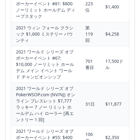
ポーカーイベント #81: $800
223
$1,400
ノーリミット ホールデム ディ
位
ープスタック
2021 ウィン フォール クラシ
第
ック $1,600 ミステリー バウ
119
$4,258
ンティ
回
2021 ワールド シリーズ オブ
ポーカーイベント #67:
701
17,500ド
$10,000 ノーリミット ホール
番目
ル
デム メイン イベント ワール
ド チャンピオンシップ
2021 ワールド シリーズ オブ
PokerWSOP.com (NV/NJ) オン
ライン ブレスレット $7,777
31日
$11,877
ラッキー 7 ノー リミット ホ
ールデム ハイ ローラー [再エ
ントリー 1 回]
2021 ワールド シリーズ オブ
106
ポーカーイベント #55: $400
$2,350