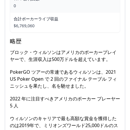
0
合計ポーカーライブ収益
$6,769,060
略歴
ブロック・ウィルソンはアメリカのポーカープレイ
ヤーで、生涯収入は500万ドルを超えています。
PokerGO ツアーの常連であるウィルソンは、2021
US Poker Open で 2 回のファイナル テーブル フィ
ニッシュを果たし、名を馳せました。
2022 年に注目すべきアメリカのポーカー プレーヤー
5 人
ウィルソンのキャリアで最も高額な賞金を獲得した
のは2019年で、ミリオンズワールド25,000ドルのス