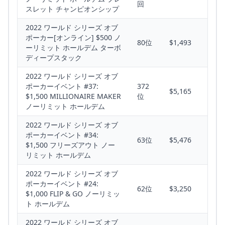
回
スレット チャンピオンシップ
2022 ワールド シリーズ オブ
ポーカー[オンライン] $500 ノ
80位
$1,493
ーリミット ホールデム ターボ
ディープスタック
2022 ワールド シリーズ オブ
ポーカーイベント #37:
372
$5,165
$1,500 MILLIONAIRE MAKER
位
ノーリミット ホールデム
2022 ワールド シリーズ オブ
ポーカーイベント #34:
63位
$5,476
$1,500 フリーズアウト ノー
リミット ホールデム
2022 ワールド シリーズ オブ
ポーカーイベント #24:
62位
$3,250
$1,000 FLIP & GO ノーリミッ
ト ホールデム
2022 ワールド シリーズ オブ