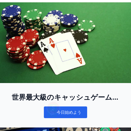
世界最大級のキャッシュゲームプ
レイヤーのレクリエーションプー
今日始めよう
ルに参加しよう
Notifications