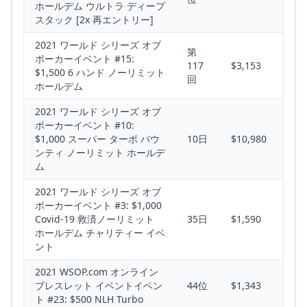
ホールデム ウルトラ ディープ
スタック [2x 再エントリー]
2021 ワールド シリーズ オブ
第
ポーカーイベント #15:
117
$3,153
$1,500 6 ハンド ノーリミット
回
ホールデム
2021 ワールド シリーズ オブ
ポーカーイベント #10:
$1,000 スーパー ターボ バウ
10日
$10,980
ンティ ノーリミット ホールデ
ム
2021 ワールド シリーズ オブ
ポーカーイベント #3: $1,000
Covid-19 救済ノーリミット
35日
$1,590
ホールデム チャリティー イベ
ント
2021 WSOP.com オンライン
ブレスレット イベントイベン
44位
$1,343
ト #23: $500 NLH Turbo