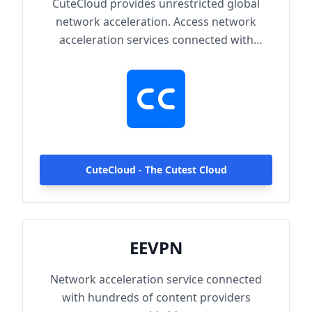
CuteCloud provides unrestricted global
network acceleration. Access network
acceleration services connected with
hundreds of content providers worldwide.
With up to 2000Mbps single-line access
capacity and 1000+ high-speed servers
globally, enjoy fast and stable connections
anytime, anywhere.
CuteCloud - The Cutest Cloud
EEVPN
Network acceleration service connected
with hundreds of content providers