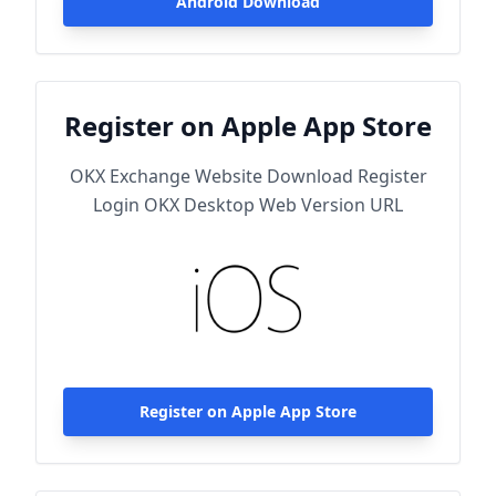
Android Download
Register on Apple App Store
OKX Exchange Website Download Register
Login OKX Desktop Web Version URL
Register on Apple App Store