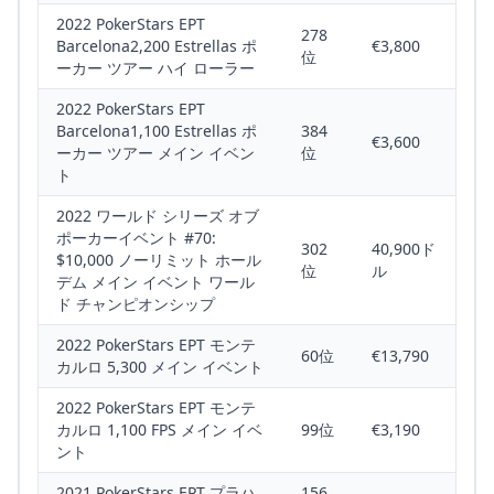
2022 PokerStars EPT
278
Barcelona2,200 Estrellas ポ
€3,800
位
ーカー ツアー ハイ ローラー
2022 PokerStars EPT
Barcelona1,100 Estrellas ポ
384
€3,600
ーカー ツアー メイン イベン
位
ト
2022 ワールド シリーズ オブ
ポーカーイベント #70:
302
40,900ド
$10,000 ノーリミット ホール
位
ル
デム メイン イベント ワール
ド チャンピオンシップ
2022 PokerStars EPT モンテ
60位
€13,790
カルロ 5,300 メイン イベント
2022 PokerStars EPT モンテ
カルロ 1,100 FPS メイン イベ
99位
€3,190
ント
2021 PokerStars EPT プラハ
156