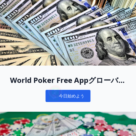
World Poker Free Appグローバル
をあなたの新しいオンラインポー
今日始めよう
カーホームにしよう
Notifications