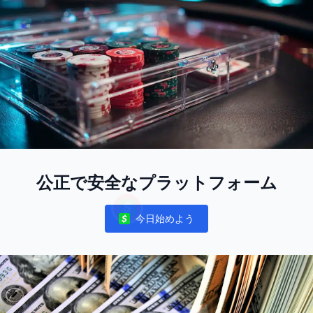
公正で安全なプラットフォーム
今日始めよう
Notifications