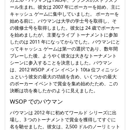
ール生まれ。彼女は 2007 年にポーカーを始め、主に
キャッシュ ゲームに集中していました。 ポーカーを
始める前に、バウマンは大学の学士号を取得し、そ
の後修士号を取得しました。彼女は 24 歳でポーカー
を始めましたが、主要なライブ トーナメントに参加
したのは 2011 年になってからでした。バウマンにと
ってキャッシュ ゲームは第一の選択であり、数年間
プレーした後、ようやく彼女は大きなトーナメント
シーンに参入することを決意しました。バウマン
は、2012 WSOP メイン イベント 10ta 位フィニッシ
ュという彼女の最大の功績を含め、いくつかの最大
のポーカー イベントで賞金を集め始めたため、この
決断は功を奏したかのように見えました。
WSOP でのバウマン
バウマンは 2012 年に初めてワールド シリーズに出
場し、3 つのトーナメントで賞金を獲得してすぐに
名を馳せました。彼女は、2,500 ドルのノーリミット