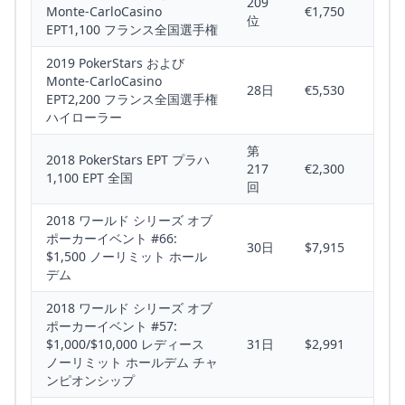
209
Monte-CarloCasino
€1,750
位
EPT1,100 フランス全国選手権
2019 PokerStars および
Monte-CarloCasino
28日
€5,530
EPT2,200 フランス全国選手権
ハイローラー
第
2018 PokerStars EPT プラハ
217
€2,300
1,100 EPT 全国
回
2018 ワールド シリーズ オブ
ポーカーイベント #66:
30日
$7,915
$1,500 ノーリミット ホール
デム
2018 ワールド シリーズ オブ
ポーカーイベント #57:
$1,000/$10,000 レディース
31日
$2,991
ノーリミット ホールデム チャ
ンピオンシップ