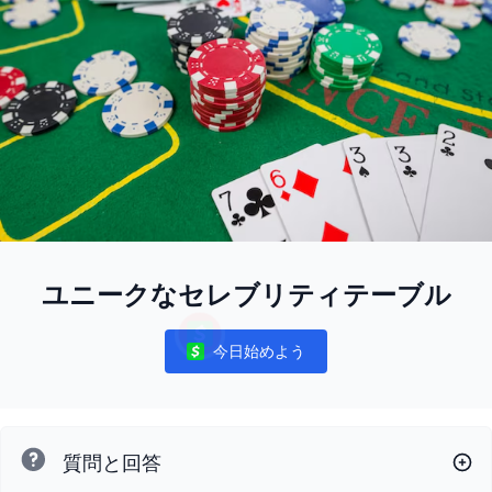
ユニークなセレブリティテーブル
今日始めよう
Notifications
質問と回答