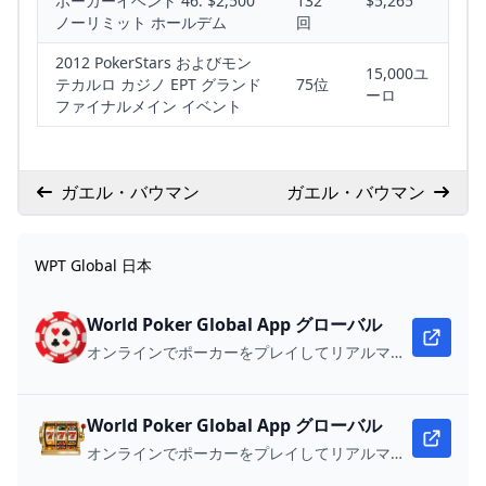
ポーカーイベント 46: $2,500
132
$5,265
ノーリミット ホールデム
回
2012 PokerStars およびモン
15,000ユ
テカルロ カジノ EPT グランド
75位
ーロ
ファイナルメイン イベント
ガエル・バウマン
ガエル・バウマン
WPT Global 日本
World Poker Global App グローバル
オンラインでポーカーをプレイしてリアルマネーを獲得しよう。
World Poker Global App グローバル
オンラインでポーカーをプレイしてリアルマネーを獲得しよう。