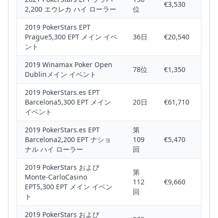
€3,530
2,200 エウレカ ハイ ローラー
位
2019 PokerStars EPT
Prague5,300 EPT メイン イベ
36日
€20,540
ント
2019 Winamax Poker Open
78位
€1,350
Dublinメイン イベント
2019 PokerStars.es EPT
Barcelona5,300 EPT メイン
20日
€61,710
イベント
2019 PokerStars.es EPT
第
Barcelona2,200 EPT ナショ
109
€5,470
ナル ハイ ローラー
回
2019 PokerStars および
第
Monte-CarloCasino
112
€9,660
EPT5,300 EPT メイン イベン
回
ト
2019 PokerStars および