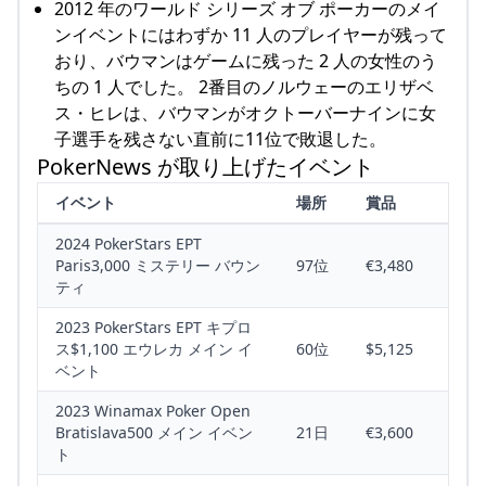
2012 年のワールド シリーズ オブ ポーカーのメイ
ンイベントにはわずか 11 人のプレイヤーが残って
おり、バウマンはゲームに残った 2 人の女性のう
ちの 1 人でした。 2番目のノルウェーのエリザベ
ス・ヒレは、バウマンがオクトーバーナインに女
子選手を残さない直前に11位で敗退した。
PokerNews が取り上げたイベント
イベント
場所
賞品
2024 PokerStars EPT
Paris3,000 ミステリー バウン
97位
€3,480
ティ
2023 PokerStars EPT キプロ
ス$1,100 エウレカ メイン イ
60位
$5,125
ベント
2023 Winamax Poker Open
Bratislava500 メイン イベン
21日
€3,600
ト