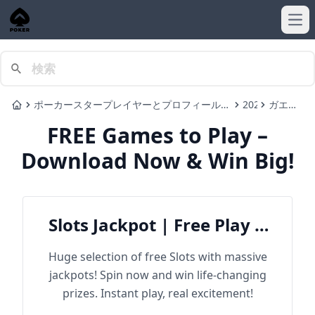
Ope
ポーカースタープレイヤーとプロフィール、
202312
ガエ
Home
グローバルポーカーインデックス、および
ル・バ
FREE Games to Play –
WPT勝利回数
ウマン
Download Now & Win Big!
Slots Jackpot | Free Play &
Win Big
Huge selection of free Slots with massive
jackpots! Spin now and win life-changing
prizes. Instant play, real excitement!