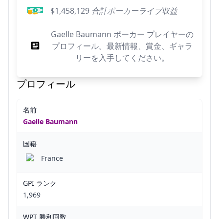
$1,458,129
合計ポーカーライブ収益
Gaelle Baumann ポーカー プレイヤーの
プロフィール。最新情報、賞金、ギャラ
リーを入手してください。
プロフィール
名前
Gaelle Baumann
国籍
France
GPI ランク
1,969
WPT 勝利回数