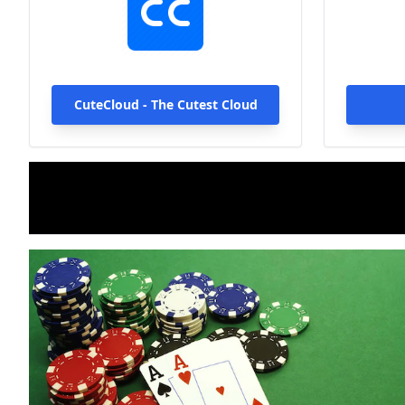
worldwide. With up to 2000Mbps
single-line access capacity and
1000+ high-speed servers
globally, enjoy fast and stable
connections anytime, anywhere.
CuteCloud - The Cutest Cloud