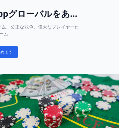
ee Appグローバルをあな
ンポーカーホームに
ーム、公正な競争、偉大なプレイヤーた
よう
ーム
始めよう
ons