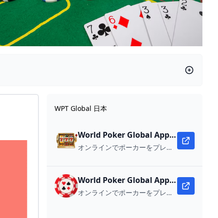
WPT Global 日本
World Poker Global App グローバル
オンラインでポーカーをプレイしてリアルマネーを獲得しよう。
World Poker Global App グローバル
オンラインでポーカーをプレイしてリアルマネーを獲得しよう。