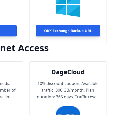
OKX Exchange Backup URL
net Access
DageCloud
media
10% discount coupon. Available
umber of
traffic: 300 GB/month. Plan
e limit.
duration: 365 days. Traffic reset:
mit.
reset on order date or by
purchasing traffic package.