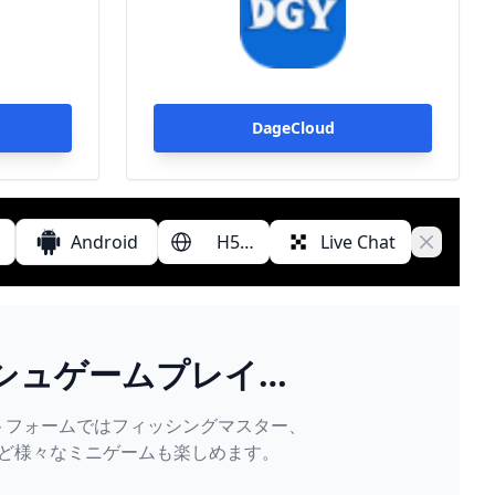
Maximum achievable bandwidth:
1000 Mbps. Node protocol:
Trojan.
DageCloud
Android
H5
Live Chat
Close ba
Game
シュゲームプレイヤ
ンプールに参加しよ
トフォームではフィッシングマスター、
う
ど様々なミニゲームも楽しめます。