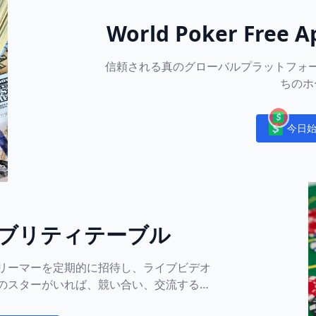
World Poker Fr
たの新しいオンライ
信頼される真のグローバルプラットフォ
し
ちのホ
今日
Notificati
ブリティテーブル
リーマーを定期的に招待し、ライブビデオ
のスターがいれば、競い合い、交流するチ
お見逃しなく！