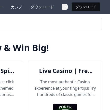
ー
カジノ
ダウンロード
ダウンロード
 & Win Big!
 Spins
Live Casino | Free
Trial Play
st click
The most authentic Casino
 themed
experience at your fingertips! Try
 bonus
hundreds of classic games for
 fun!
free, feel the thrill, win real
rewards!