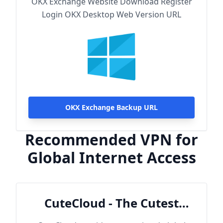
OKX Exchange Website Download Register
Login OKX Desktop Web Version URL
OKX Exchange Backup URL
Recommended VPN for
Global Internet Access
CuteCloud - The Cutest
Cloud