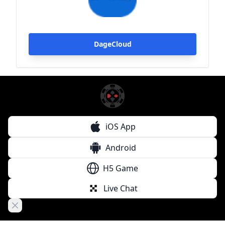
DageCloud
iOS App
Android
H5 Game
Live Chat
Close banner