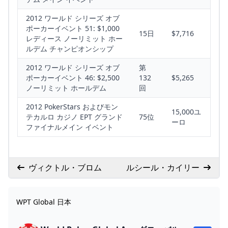
2012 ワールド シリーズ オブ
ポーカーイベント 51: $1,000
15日
$7,716
レディース ノーリミット ホー
ルデム チャンピオンシップ
2012 ワールド シリーズ オブ
第
ポーカーイベント 46: $2,500
132
$5,265
ノーリミット ホールデム
回
2012 PokerStars およびモン
15,000ユ
テカルロ カジノ EPT グランド
75位
ーロ
ファイナルメイン イベント
ヴィクトル・ブロム
ルシール・カイリー
WPT Global 日本