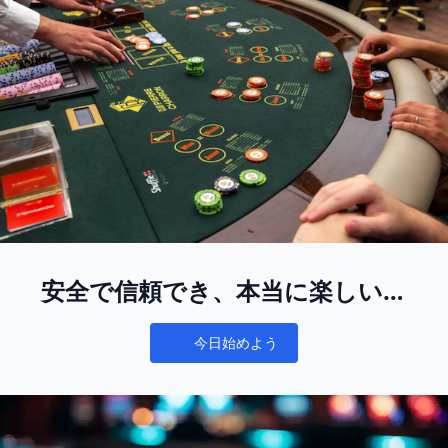
安全で信頼でき、本当に楽しい体
験
今日始めよう
Notifications