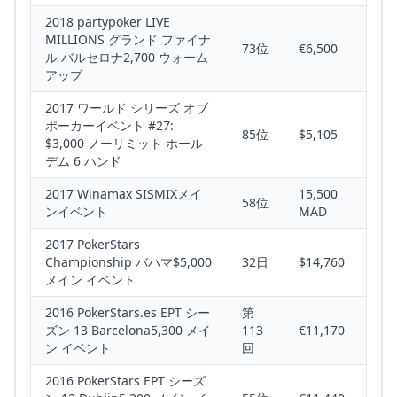
2018 partypoker LIVE
MILLIONS グランド ファイナ
73位
€6,500
ル バルセロナ2,700 ウォーム
アップ
2017 ワールド シリーズ オブ
ポーカーイベント #27:
85位
$5,105
$3,000 ノーリミット ホール
デム 6 ハンド
2017 Winamax SISMIXメイ
15,500
58位
ンイベント
MAD
2017 PokerStars
Championship バハマ$5,000
32日
$14,760
メイン イベント
2016 PokerStars.es EPT シー
第
ズン 13 Barcelona5,300 メイ
113
€11,170
ン イベント
回
2016 PokerStars EPT シーズ