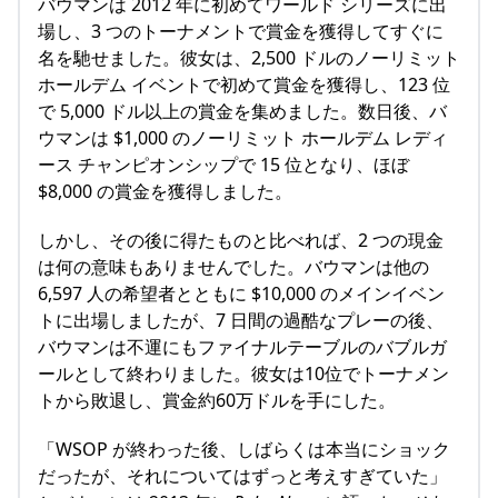
バウマンは 2012 年に初めてワールド シリーズに出
場し、3 つのトーナメントで賞金を獲得してすぐに
名を馳せました。彼女は、2,500 ドルのノーリミット
ホールデム イベントで初めて賞金を獲得し、123 位
で 5,000 ドル以上の賞金を集めました。数日後、バ
ウマンは $1,000 のノーリミット ホールデム レディ
ース チャンピオンシップで 15 位となり、ほぼ
$8,000 の賞金を獲得しました。
しかし、その後に得たものと比べれば、2 つの現金
は何の意味もありませんでした。バウマンは他の
6,597 人の希望者とともに $10,000 のメインイベン
トに出場しましたが、7 日間の過酷なプレーの後、
バウマンは不運にもファイナルテーブルのバブルガ
ールとして終わりました。彼女は10位でトーナメン
トから敗退し、賞金約60万ドルを手にした。
「WSOP が終わった後、しばらくは本当にショック
だったが、それについてはずっと考えすぎていた」