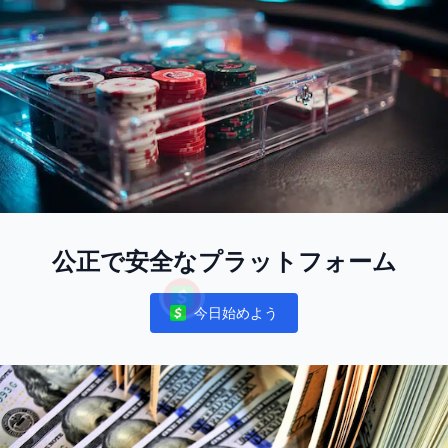
公正で安全なプラットフォーム
今日始めよう
Notifications