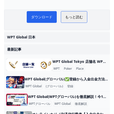
W
WPTアプリケーションをすぐ
ダウンロード
もっと読む
にダウンロードして再生しま
しょう。最新のWPTアプリケ
WPT Global 日本
ーションを簡単に入手でき、
楽しい再生体験をお届けしま
最新記事
す。
WPT Global Tokyo 店舗名 WPT Global Tokyo 店舗名 北海道 店舗名 住所 HOTARU by the FINCH 北海道札幌市 中央区南4条西2丁目RECOLTE SAPPORO 1F GOLDEN BANANA 北海道札幌市中央区南6条西６丁目7-1 第6旭観光ビル5階 KINGSMAN 北海道札幌市中央区南4条西5丁目4 シャンゼリゼビル5F 東北地方 店舗名 住所 Poker Bar BLUFF 岩手県盛岡市大通2丁目3-3 スギエビル 6F 9High仙台 宮城県仙台市青葉区花京院１丁目４-47ALLELL花京院 5F DEER GOLD 宮城県仙台市青葉区国分町２丁目１５−１６ DAISY BUILDING 7階 BACKDOOR仙台 宮城県仙台市青葉区国分町２丁目１−１２ 瀬戸勝ビル 1C まめでらかじの 秋田県秋田市大町６丁目２−２ Poker Bar BLUFF 岩手県盛岡市大通２丁目３−３ スギエビル ６F Ace&King FUKUSHIMA 福島県福島市栄町１２−１２ サモン館 2F The Brilliant Space L,O,L 山形県山形市旅篭町２丁目２−２６ 庄司ビル 1階 関東地方 以下は、東京都内のポーカールームの店舗名と住所の一覧です。
WPT
Poker
Place
WPT Global(グローバル)✅登録から入金出金方法まで徹底解説 😄 WPT Global(WPTグローバル)は世界三大ポーカー大会WPT(ワールドポーカーツアー)の公式アプリとして2021年に設立しました。世界中で今最も注目を集めている最新のNo1オンラインポーカー おすすめアプリです。
WPT Global
(グローバル)
登録
WPT Global(WPTグローバル)を徹底解説！今1番アツいアプリはこれ WPT Global(WPTグローバル)は世界3大ポーカー大会の1つであるWPT(ワールドポーカーツアー)の公式のオンラインポーカーアプリです。 この記事ではこれからWPT Globalを始める人でも失敗しない登録方法や気になるボーナスの詳細を紹介します。
WPTグローバル
WPT Global
徹底解説