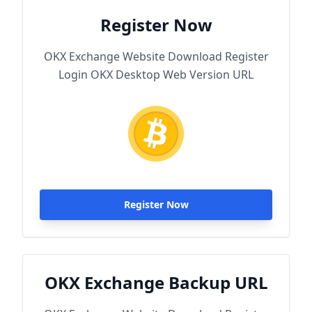
Register Now
OKX Exchange Website Download Register
Login OKX Desktop Web Version URL
Register Now
OKX Exchange Backup URL