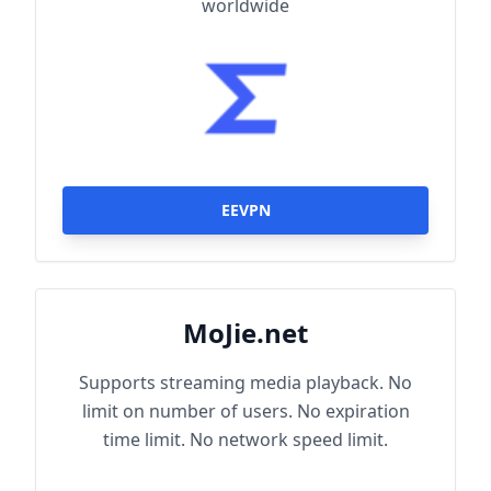
worldwide
EEVPN
MoJie.net
Supports streaming media playback. No
limit on number of users. No expiration
time limit. No network speed limit.