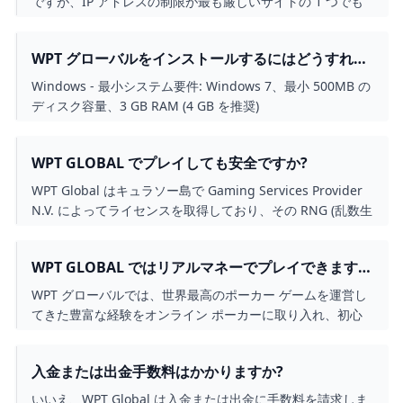
ですが、IP アドレスの制限が最も厳しいサイトの 1 つでも
あります。原則として、従来の VPN はアカウントに警告を
発したりブロックしたりする可能性があるため、プラットフ
WPT グローバルをインストールするにはどうすれば
ォームへのアクセスに使用できません。
よいですか?
Windows - 最小システム要件: Windows 7、最小 500MB の
ディスク容量、3 GB RAM (4 GB を推奨)
WPT GLOBAL でプレイしても安全ですか?
WPT Global はキュラソー島で Gaming Services Provider
N.V. によってライセンスを取得しており、その RNG (乱数生
成器) は Gaming Laboratories International (GLI) によっ
て独立して認定されています。
WPT GLOBAL ではリアルマネーでプレイできます
か?
WPT グローバルでは、世界最高のポーカー ゲームを運営し
てきた豊富な経験をオンライン ポーカーに取り入れ、初心
者から専門家までのすべてのプレーヤー向けに設計された安
全なテーブルでリアルマネー ポーカー ゲームに挑戦する機
入金または出金手数料はかかりますか?
会を提供しています。
いいえ、WPT Global は入金または出金に手数料を請求しま