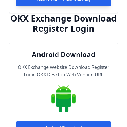
OKX Exchange Download
Register Login
Android Download
OKX Exchange Website Download Register
Login OKX Desktop Web Version URL