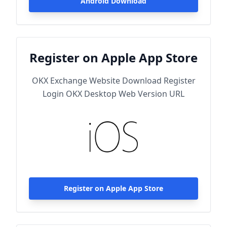
Android Download
Register on Apple App Store
OKX Exchange Website Download Register
Login OKX Desktop Web Version URL
Register on Apple App Store