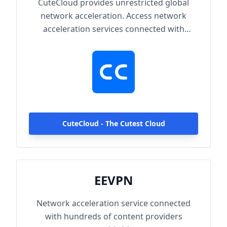
CuteCloud provides unrestricted global
network acceleration. Access network
acceleration services connected with
hundreds of content providers worldwide.
With up to 2000Mbps single-line access
capacity and 1000+ high-speed servers
globally, enjoy fast and stable connections
anytime, anywhere.
CuteCloud - The Cutest Cloud
EEVPN
Network acceleration service connected
with hundreds of content providers