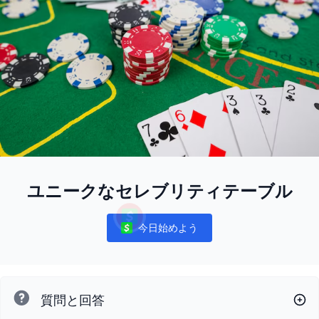
ユニークなセレブリティテーブル
今日始めよう
Notifications
質問と回答