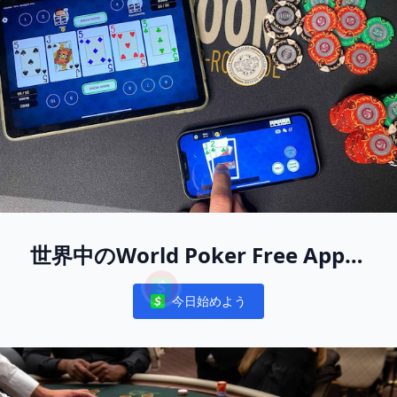
世界中のWorld Poker Free Appラ
イブイベントに参加するチャンス
今日始めよう
を掴もう
Notifications