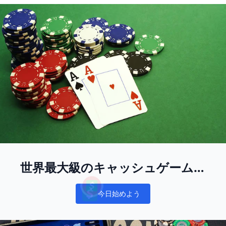
世界最大級のキャッシュゲームプ
レイヤーのレクリエーションプー
今日始めよう
ルに参加しよう
Notifications