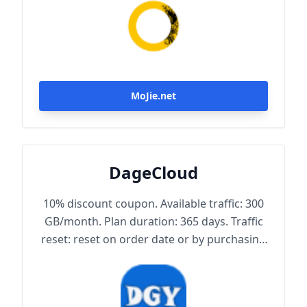
MoJie.net
DageCloud
10% discount coupon. Available traffic: 300
GB/month. Plan duration: 365 days. Traffic
reset: reset on order date or by purchasing
traffic package. Maximum achievable
bandwidth: 1000 Mbps. Node protocol:
Trojan.