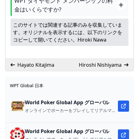
WPT ダイヤモンド メンバーシップの料
金はいくらですか?
このサイトでは関連する記事のみを収集していま
す。オリジナルを表示するには、以下のリンクを
コピーして開いてください。
Hiroki Nawa
Hayato Kitajima
Hiroshi Nishiyama
WPT Global 日本
World Poker Global App グローバル
オンラインでポーカーをプレイしてリアルマネーを獲得しよう。
World Poker Global App グローバル