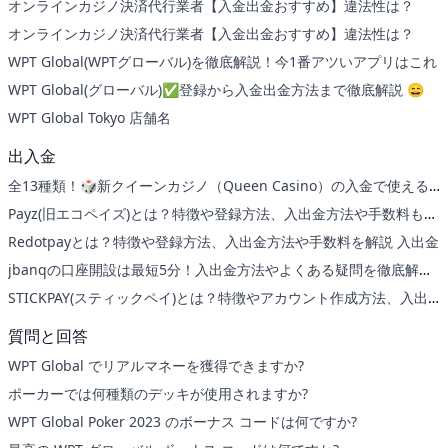
オンラインカジノ決済代行業者【入金出金おすすめ】違法性は？
オンラインカジノ決済代行業者【入金出金おすすめ】違法性は？
WPT Global(WPTグローバル)を徹底解説！今1番アツいアプリはこれ
WPT Global(グローバル)✅登録から入金出金方法まで徹底解説 😄
WPT Global Tokyo 店舗名
出入金
全13種類！🎲新クイーンカジノ（Queen Casino）の入金で使える
決済方法
Payz(旧エコペイズ)とは？特徴や登録方法、入出金方法や手数料もご
紹介 入出金
Redotpayとは？特徴や登録方法、入出金方法や手数料を解説 入出金
jbanqの口座開設は最短5分！入出金方法やよくある疑問を徹底解説
入出金
STICKPAY(スティックペイ)とは？特徴やアカウント作成方法、入出
金手順もご紹介 入出金
質問と回答
WPT Global でリアルマネーを獲得できますか?
ポーカーでは何種類のデッキが使用されますか?
WPT Global Poker 2023 のボーナス コードは何ですか?