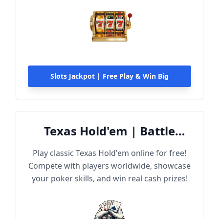
Slots Jackpot | Free Play & Win Big
Texas Hold'em | Battle
Online
Play classic Texas Hold'em online for free!
Compete with players worldwide, showcase
your poker skills, and win real cash prizes!