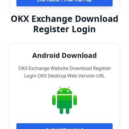
OKX Exchange Download
Register Login
Android Download
OKX Exchange Website Download Register
Login OKX Desktop Web Version URL