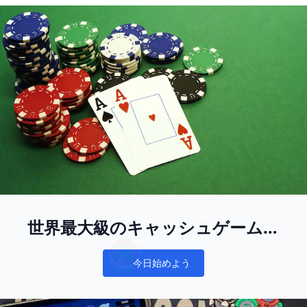
世界最大級のキャッシュゲームプ
レイヤーのレクリエーションプー
今日始めよう
ルに参加しよう
Notifications