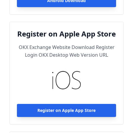
Android Download
Register on Apple App Store
OKX Exchange Website Download Register
Login OKX Desktop Web Version URL
Register on Apple App Store