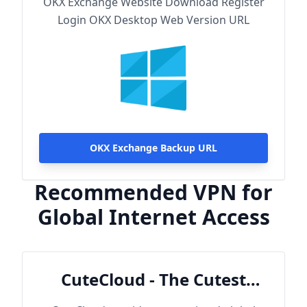
OKX Exchange Website Download Register
Login OKX Desktop Web Version URL
OKX Exchange Backup URL
Recommended VPN for
Global Internet Access
CuteCloud - The Cutest
Cloud