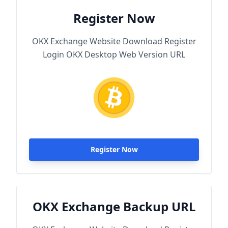
Register Now
OKX Exchange Website Download Register
Login OKX Desktop Web Version URL
Register Now
OKX Exchange Backup URL