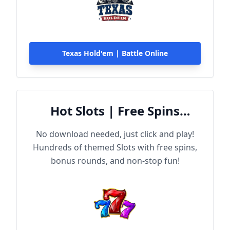
Texas Hold'em | Battle Online
Hot Slots | Free Spins
Online
No download needed, just click and play!
Hundreds of themed Slots with free spins,
bonus rounds, and non-stop fun!