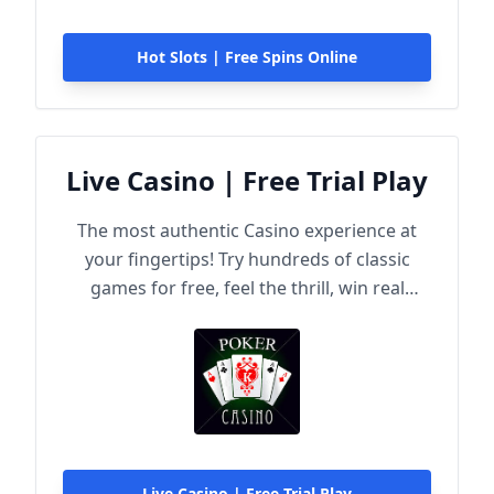
Hot Slots | Free Spins Online
Live Casino | Free Trial Play
The most authentic Casino experience at
your fingertips! Try hundreds of classic
games for free, feel the thrill, win real
rewards!
Live Casino | Free Trial Play