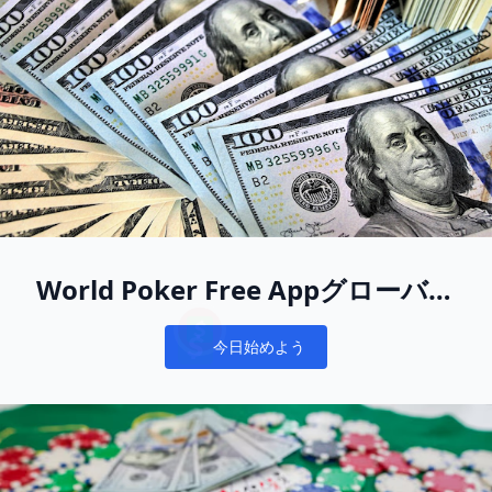
World Poker Free Appグローバル
をあなたの新しいオンラインポー
今日始めよう
カーホームにしよう
Notifications