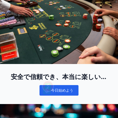
安全で信頼でき、本当に楽しい体
験
今日始めよう
Notifications