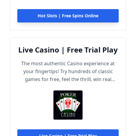
Hot Slots | Free Spins Online
Live Casino | Free Trial Play
The most authentic Casino experience at
your fingertips! Try hundreds of classic
games for free, feel the thrill, win real
rewards!
Live Casino | Free Trial Play