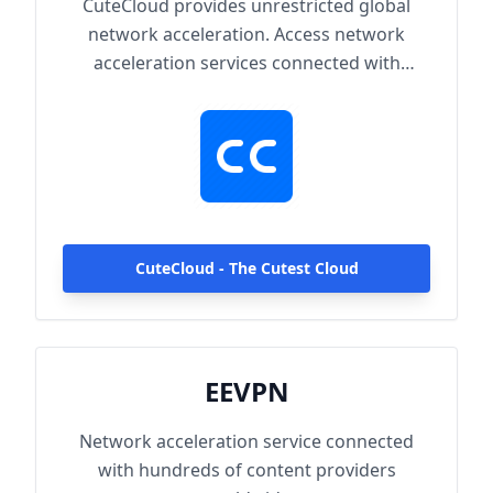
CuteCloud provides unrestricted global
network acceleration. Access network
acceleration services connected with
hundreds of content providers worldwide.
With up to 2000Mbps single-line access
capacity and 1000+ high-speed servers
globally, enjoy fast and stable connections
anytime, anywhere.
CuteCloud - The Cutest Cloud
EEVPN
Network acceleration service connected
with hundreds of content providers