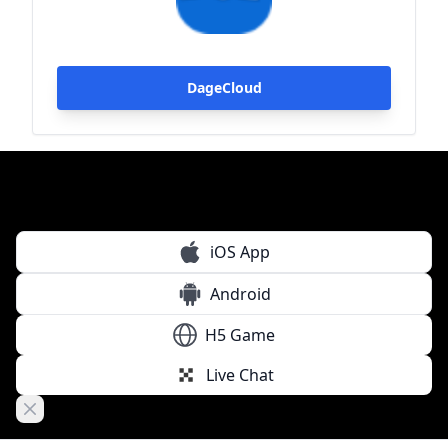
DageCloud
iOS App
Android
H5 Game
Live Chat
Close banner