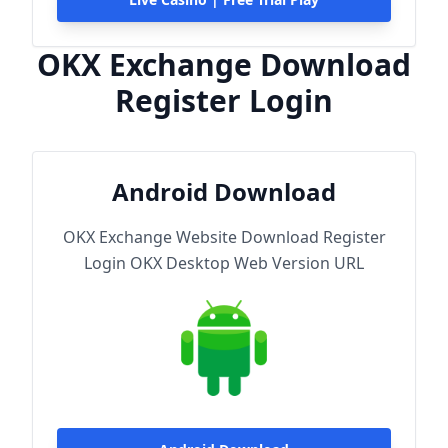
OKX Exchange Download
Register Login
Android Download
OKX Exchange Website Download Register
Login OKX Desktop Web Version URL