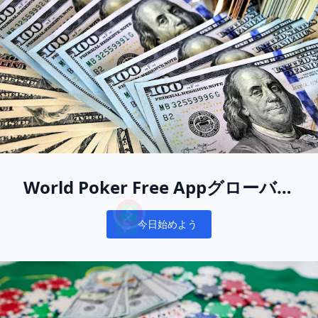
World Poker Free Appグローバル
をあなたの新しいオンラインポー
今日始めよう
カーホームにしよう
Notifications