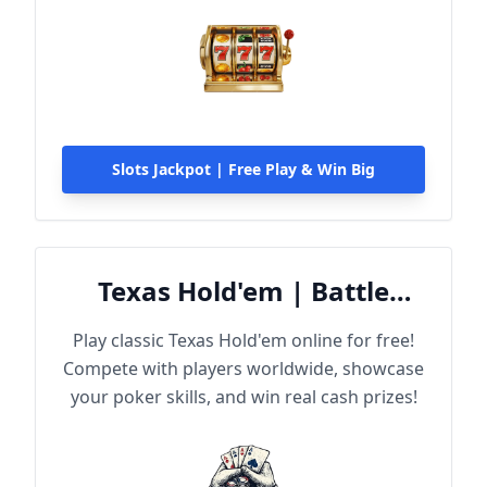
Slots Jackpot | Free Play & Win Big
Texas Hold'em | Battle
Online
Play classic Texas Hold'em online for free!
Compete with players worldwide, showcase
your poker skills, and win real cash prizes!