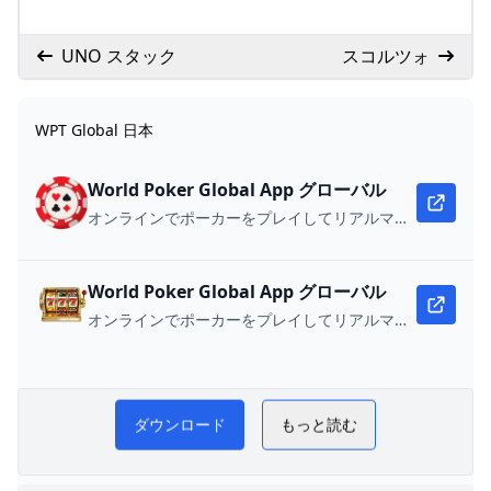
UNO スタック
スコルツォ
WPT Global 日本
World Poker Global App グローバル
オンラインでポーカーをプレイしてリアルマネーを獲得しよう。
World Poker Global App グローバル
オンラインでポーカーをプレイしてリアルマネーを獲得しよう。
W
WPTアプリケーションをすぐ
ダウンロード
もっと読む
にダウンロードして再生しま
しょう。最新のWPTアプリケ