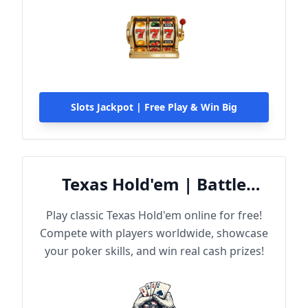
Slots Jackpot | Free Play & Win Big
Texas Hold'em | Battle
Online
Play classic Texas Hold'em online for free!
Compete with players worldwide, showcase
your poker skills, and win real cash prizes!