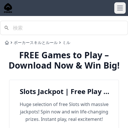
Ope
ポーカースキルとルール
ミル
Home
FREE Games to Play –
Download Now & Win Big!
Slots Jackpot | Free Play &
Win Big
Huge selection of free Slots with massive
jackpots! Spin now and win life-changing
prizes. Instant play, real excitement!