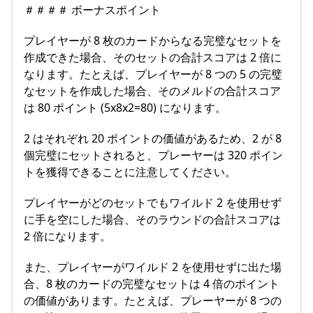
＃＃＃＃ ボーナスポイント
プレイヤーが 8 枚のカードからなる完璧なセットを
作成できた場合、そのセットの合計スコアは 2 倍に
なります。たとえば、プレイヤーが 8 つの 5 の完璧
なセットを作成した場合、そのメルドの合計スコア
は 80 ポイント (5x8x2=80) になります。
2 はそれぞれ 20 ポイントの価値があるため、2 が 8
個完璧にセットされると、プレーヤーは 320 ポイン
トを獲得できることに注意してください。
プレイヤーがどのセットでもワイルド 2 を使用せず
に手を空にした場合、そのラウンドの合計スコアは
2 倍になります。
また、プレイヤーがワイルド 2 を使用せずに出た場
合、8 枚のカードの完璧なセットは 4 倍のポイント
の価値があります。たとえば、プレーヤーが 8 つの