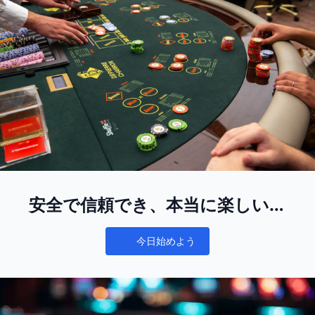
安全で信頼でき、本当に楽しい体
験
今日始めよう
Notifications