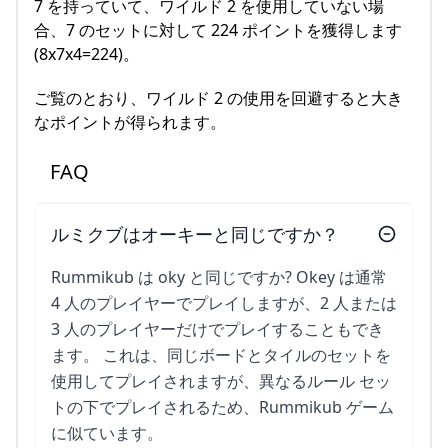
7 を持っていて、ワイルド 2 を使用していない場
合、7 のセットに対して 224 ポイントを獲得します
(8x7x4=224)。
ご覧のとおり、ワイルド 2 の使用を回避すると大き
なポイントが得られます。
FAQ
ルミクブはオーキーと同じですか？
Rummikub は oky と同じですか? Okey は通常
4 人のプレイヤーでプレイしますが、2 人または
3 人のプレイヤーだけでプレイすることもでき
ます。 これは、同じボードとタイルのセットを
使用してプレイされますが、異なるルール セッ
トの下でプレイされるため、Rummikub ゲーム
に似ています。