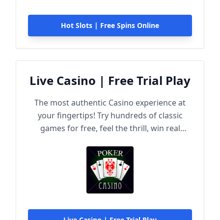
Hot Slots | Free Spins Online
Live Casino | Free Trial Play
The most authentic Casino experience at
your fingertips! Try hundreds of classic
games for free, feel the thrill, win real
rewards!
Live Casino | Free Trial Play