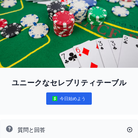
ユニークなセレブリティテーブル
今日始めよう
Notifications
質問と回答