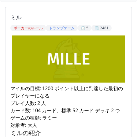
ミル
ポーカーのルール
トランプゲーム
🕒 5
🗒️ 2481
マイルの目標: 1200 ポイント以上に到達した最初の
プレイヤーになる
プレイ人数: 2 人
カード数: 104 カード、標準 52 カード デッキ 2 つ
ゲームの種類: ラミー
対象者: 大人
ミルの紹介