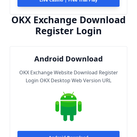
OKX Exchange Download
Register Login
Android Download
OKX Exchange Website Download Register
Login OKX Desktop Web Version URL