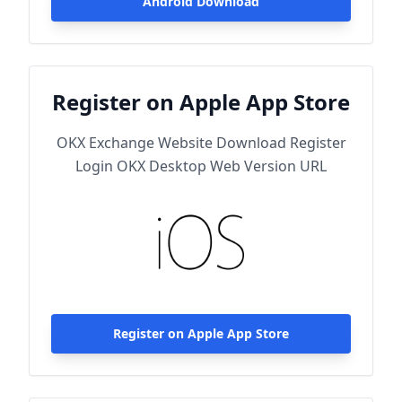
Android Download
Register on Apple App Store
OKX Exchange Website Download Register
Login OKX Desktop Web Version URL
Register on Apple App Store