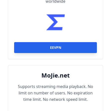
worldwide
EEVPN
MoJie.net
Supports streaming media playback. No
limit on number of users. No expiration
time limit. No network speed limit.