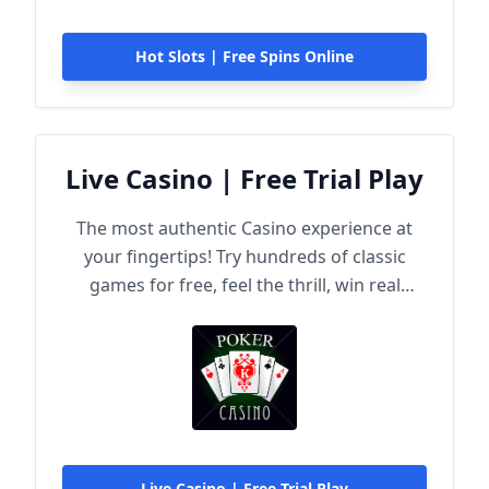
Hot Slots | Free Spins Online
Live Casino | Free Trial Play
The most authentic Casino experience at
your fingertips! Try hundreds of classic
games for free, feel the thrill, win real
rewards!
Live Casino | Free Trial Play