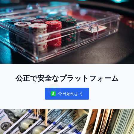
公正で安全なプラットフォーム
今日始めよう
Notifications