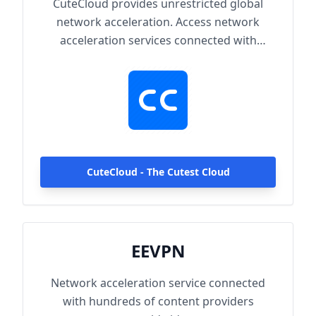
CuteCloud provides unrestricted global
network acceleration. Access network
acceleration services connected with
hundreds of content providers worldwide.
With up to 2000Mbps single-line access
capacity and 1000+ high-speed servers
globally, enjoy fast and stable connections
anytime, anywhere.
CuteCloud - The Cutest Cloud
EEVPN
Network acceleration service connected
with hundreds of content providers