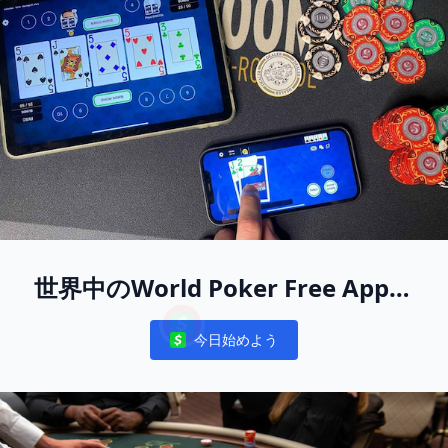
世界中のWorld Poker Free Appラ
イブイベントに参加するチャンス
今日始めよう
を掴もう
Notifications