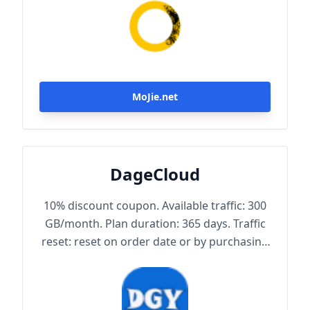
MoJie.net
DageCloud
10% discount coupon. Available traffic: 300
GB/month. Plan duration: 365 days. Traffic
reset: reset on order date or by purchasing
traffic package. Maximum achievable
bandwidth: 1000 Mbps. Node protocol:
Trojan.