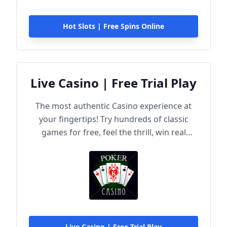
Hot Slots | Free Spins Online
Live Casino | Free Trial Play
The most authentic Casino experience at
your fingertips! Try hundreds of classic
games for free, feel the thrill, win real
rewards!
Live Casino | Free Trial Play