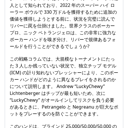
人として知られており、2022 年のスーパー ハイ ロ
ーラー ボウルで 330 万ドルを獲得するために追加の
価値を獲得しようとする前に、状況を完璧に読んで
リバーに罠を仕掛けました。世界クラスのポーカー
プロ、ニック ペトランジェロは、この非常に強力な
ポーカー ハンドを嗅ぎ分け、リバーで規律あるフォ
ールドを行うことができるでしょうか?
この戦略コラムでは、大規模なトーナメントにたっ
た 3 人しか残っていない状況で、独立チップ モデル
(ICM) の計り知れないプレッシャーにより、このポー
カー ハンドがどのように異なるプレイをされるのか
について説明します。 Andrew “LuckyChewy”
Lichtenberger はチップが最も短いため、次に
“LuckyChewy” がオールインしてリスクを負う必要
があるときに、Petrangelo と Negreanu が巨大なポ
ットをプレーするのを防ぐことができます。
このハンドは、ブラインド 25,000/50,000/50,000 の