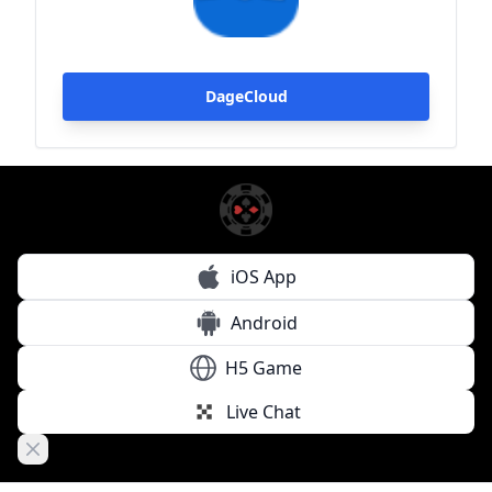
DageCloud
iOS App
Android
H5 Game
Live Chat
Close banner