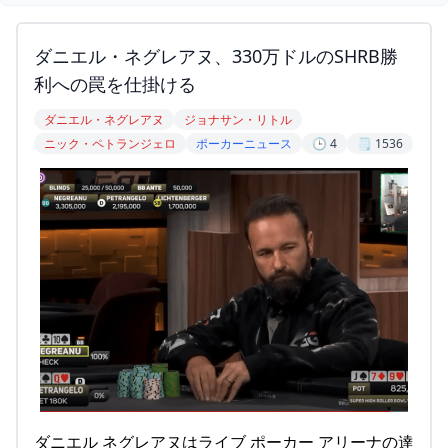
ダニエル・ネグレアヌ、330万ドルのSHRB勝
利への罠を仕掛ける
ダニエル・ネグレアヌ
ジョナサン・リトル
ニック・ペトランジェロ
ポーカーニュース
🕒 4
🗒️ 1536
ダニエル ネグレアヌはライブ ポーカー アリーナの達