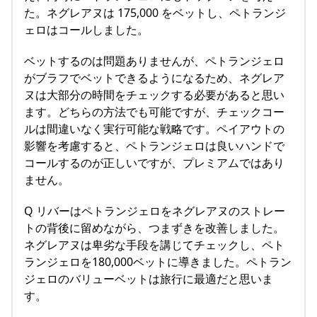
た。ネグレアヌは 175,000 をベットし、ペトランジ
ェロはコールしました。
ベットするのは問題ありませんが、ペトランジェロ
がブラフでベットできるようになるため、ネグレア
ヌは大部分の時間をチェックする必要があると思い
ます。どちらの方法でも可能ですが、チェックコー
ルは間違いなく実行可能な戦略です。ペイアウトの
影響を考慮すると、ペトランジェロは良いハンドで
コールするのが正しいですが、プレミアムではあり
ません。
Q リバーはペトランジェロをネグレアヌのストレー
トの背後に留めながら、つまずきを改善しました。
ネグレアヌは卑劣な手段を講じてチェックし、ペト
ランジェロを180,000ベットに導きました。ペトラン
ジェロのバリューベットは旅行に最適だと思いま
す。