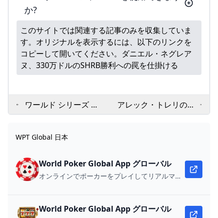
か?
このサイトでは関連する記事のみを収集していま
す。オリジナルを表示するには、以下のリンクを
コピーして開いてください。
ダニエル・ネグレア
ヌ、330万ドルのSHRB勝利への罠を仕掛ける
ワールド シリーズ オ
アレック・トレリのエ
ブ ポーカー 2024: Phil
ースはWSOPメインイ
Ivey の WSOP トップ
ベント6日目に割れた
WPT Global 日本
ヒントを読む
が、すぐにチップリー
ダーに浮上
World Poker Global App グローバル
オンラインでポーカーをプレイしてリアルマネーを獲得しよう。
World Poker Global App グローバル