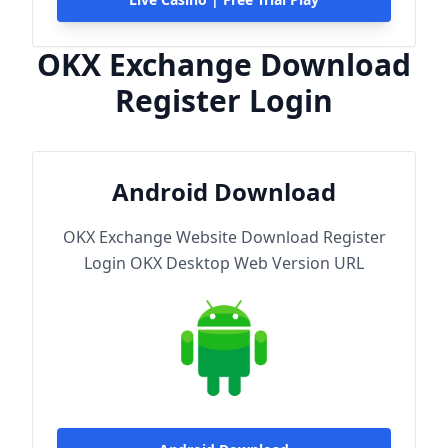
OKX Exchange Download
Register Login
Android Download
OKX Exchange Website Download Register
Login OKX Desktop Web Version URL