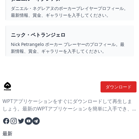
ダニエル・ネグレアヌのポーカープレイヤープロフィール。
最新情報、賞金、ギャラリーを入手してください。
ニック・ペトランジェロ
Nick Petrangelo ポーカー プレーヤーのプロフィール。最
新情報、賞金、ギャラリーを入手してください。
ダウンロード
WPTアプリケーションをすぐにダウンロードして再生しま
しょう。最新のWPTアプリケーションを簡単に入手でき、
楽しい再生体験をお届けします。
Facebook
Instagram
Twitter
YouTube
Telegram
最新