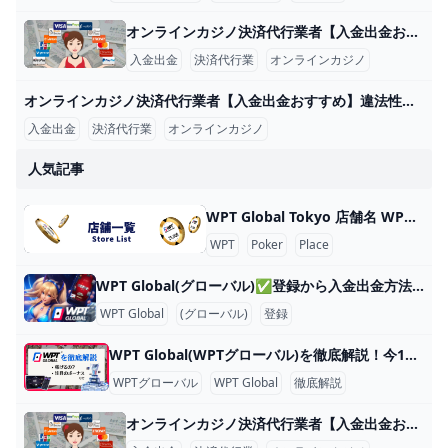
オンラインカジノ決済代行業者【入金出金おすすめ】違法性は？ オンラインカジノの決済代行業者とは、オンラインカジノに入金や出金をする際に、その間に入ってくれるサービスのことです。 2023年9月27日に日本初となるオンラインカジノ決済代行会社SumoPayが客側の常習賭博をほう助したとして摘発されました。これは決済代行会社が日本国内で運営されていた事が違法となっています。
入金出金
決済代行業
オンラインカジノ
オンラインカジノ決済代行業者【入金出金おすすめ】違法性は？ オンラインカジノの決済代行業者とは、オンラインカジノに入金や出金をする際に、その間に入ってくれるサービスのことです。 2023年9月27日に日本初となるオンラインカジノ決済代行会社SumoPayが客側の常習賭博をほう助したとして摘発されました。これは決済代行会社が日本国内で運営されていた事が違法となっています。
入金出金
決済代行業
オンラインカジノ
人気記事
WPT Global Tokyo 店舗名 WPT Global Tokyo 店舗名 北海道 店舗名 住所 HOTARU by the FINCH 北海道札幌市 中央区南4条西2丁目RECOLTE SAPPORO 1F GOLDEN BANANA 北海道札幌市中央区南6条西６丁目7-1 第6旭観光ビル5階 KINGSMAN 北海道札幌市中央区南4条西5丁目4 シャンゼリゼビル5F 東北地方 店舗名 住所 Poker Bar BLUFF 岩手県盛岡市大通2丁目3-3 スギエビル 6F 9High仙台 宮城県仙台市青葉区花京院１丁目４-47ALLELL花京院 5F DEER GOLD 宮城県仙台市青葉区国分町２丁目１５−１６ DAISY BUILDING 7階 BACKDOOR仙台 宮城県仙台市青葉区国分町２丁目１−１２ 瀬戸勝ビル 1C まめでらかじの 秋田県秋田市大町６丁目２−２ Poker Bar BLUFF 岩手県盛岡市大通２丁目３−３ スギエビル ６F Ace&King FUKUSHIMA 福島県福島市栄町１２−１２ サモン館 2F The Brilliant Space L,O,L 山形県山形市旅篭町２丁目２−２６ 庄司ビル 1階 関東地方 以下は、東京都内のポーカールームの店舗名と住所の一覧です。
WPT
Poker
Place
WPT Global(グローバル)✅登録から入金出金方法まで徹底解説 😄 WPT Global(WPTグローバル)は世界三大ポーカー大会WPT(ワールドポーカーツアー)の公式アプリとして2021年に設立しました。世界中で今最も注目を集めている最新のNo1オンラインポーカー おすすめアプリです。
WPT Global
(グローバル)
登録
WPT Global(WPTグローバル)を徹底解説！今1番アツいアプリはこれ WPT Global(WPTグローバル)は世界3大ポーカー大会の1つであるWPT(ワールドポーカーツアー)の公式のオンラインポーカーアプリです。 この記事ではこれからWPT Globalを始める人でも失敗しない登録方法や気になるボーナスの詳細を紹介します。
WPTグローバル
WPT Global
徹底解説
オンラインカジノ決済代行業者【入金出金おすすめ】違法性は？ オンラインカジノの決済代行業者とは、オンラインカジノに入金や出金をする際に、その間に入ってくれるサービスのことです。 2023年9月27日に日本初となるオンラインカジノ決済代行会社SumoPayが客側の常習賭博をほう助したとして摘発されました。これは決済代行会社が日本国内で運営されていた事が違法となっています。