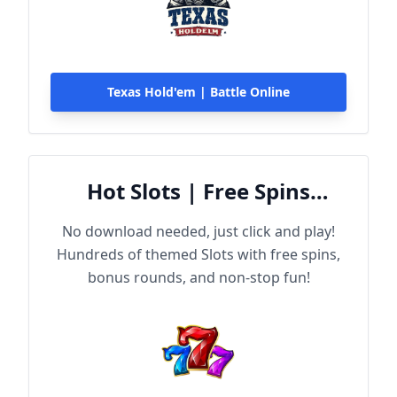
Texas Hold'em | Battle Online
Hot Slots | Free Spins
Online
No download needed, just click and play!
Hundreds of themed Slots with free spins,
bonus rounds, and non-stop fun!