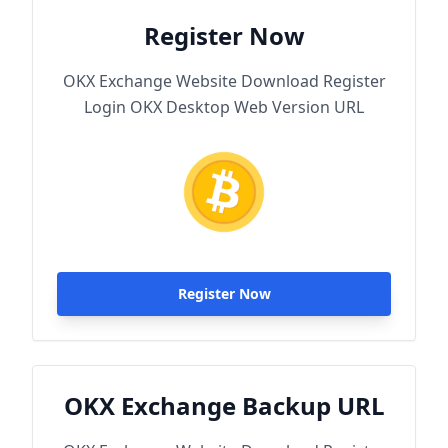
Register Now
OKX Exchange Website Download Register
Login OKX Desktop Web Version URL
Register Now
OKX Exchange Backup URL