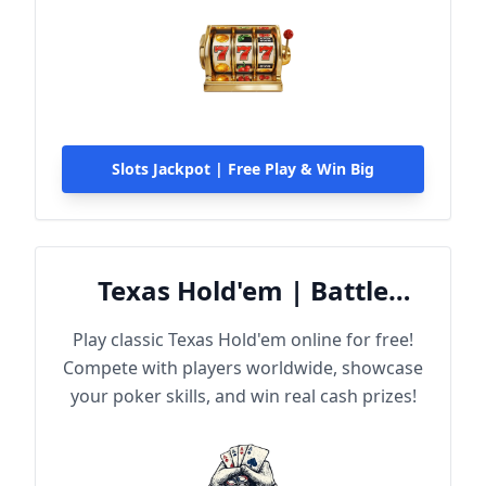
Slots Jackpot | Free Play & Win Big
Texas Hold'em | Battle
Online
Play classic Texas Hold'em online for free!
Compete with players worldwide, showcase
your poker skills, and win real cash prizes!