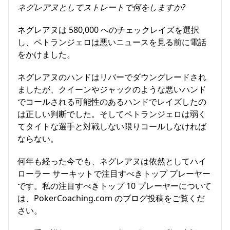
ネグレアヌとしてストレートで何をしますか?
ネグレアヌは 580,000 へのチェックレイズを選択
し、ペトランジェロは悪いニュースを見る前に電話
をかけました。
ネグレアヌのハンドはリバーでダウングレードされ
ましたが、クイーンやジャックのような悪いハンド
でコールされる可能性のあるハンドでレイズしたの
は正しい判断でした。そしてペトランジェロは弱く
てタイトな選手と対戦しない限りコールしなければ
ならない。
何年も経った今でも、ネグレアヌは依然としてハイ
ローラー サーキットで注目すべきトップ プレーヤー
です。私の注目すべきトップ 10 プレーヤーについて
は、PokerCoaching.com のブログ投稿をご覧くだ
さい。