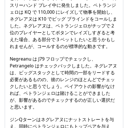
スリーハンド プレイ中に発生しました。ペトランジ
ェロは KQ で 110,000 にレイズして物事を開始し、
ネグレアヌは K10 でビッグ ブラインドをコールしま
した。ネグレアヌは、ペトランジェロがチップで 2
位のプレイヤーとしてボタンでレイズしすぎると考
えた場合、ある部分で 3 ベットしたいと思うかもし
れませんが、コールするのが標準的な動きです。
Negreanu は J79 フロップでチェックし、
Petrangelo はチェックバックしました。ネグレアヌ
は、ビッグスタックとして時間の一部をリードする
必要があるものの、彼のレンジのほとんどでチェッ
クしたいと思うでしょう。ペイアウトの影響がなけ
れば、ペトランジェロは賭けることができました
が、影響があるのでチェックするのが正しい選択だ
と思います。
ジンQターンはネグレアヌにナットストレートを与
え、同時にペトランジェロにもトップペアを与え