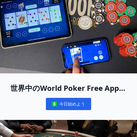
世界中のWorld Poker Free Appラ
イブイベントに参加するチャンス
今日始めよう
を掴もう
Notifications