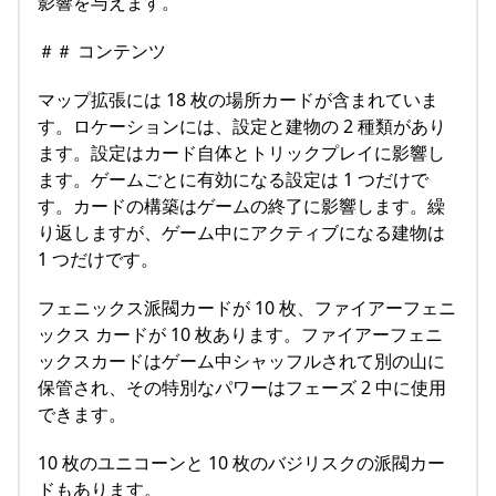
影響を与えます。
＃＃ コンテンツ
マップ拡張には 18 枚の場所カードが含まれていま
す。ロケーションには、設定と建物の 2 種類があり
ます。設定はカード自体とトリックプレイに影響し
ます。ゲームごとに有効になる設定は 1 つだけで
す。カードの構築はゲームの終了に影響します。繰
り返しますが、ゲーム中にアクティブになる建物は
1 つだけです。
フェニックス派閥カードが 10 枚、ファイアーフェニ
ックス カードが 10 枚あります。ファイアーフェニ
ックスカードはゲーム中シャッフルされて別の山に
保管され、その特別なパワーはフェーズ 2 中に使用
できます。
10 枚のユニコーンと 10 枚のバジリスクの派閥カー
ドもあります。