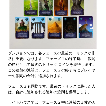
ダンジョンでは、各フェーズの最後のトリックが非
常に重要になります。フェーズ 1 の終了時に、派閥
の勝利として最後のトリック コインを獲得します。
この追加の派閥は、フェーズ 2 の終了時にプレイヤ
ーの派閥の合計に追加されます。
フェーズ 2 も同様です。最後のトリックに勝った人
は、合計に追加される追加の派閥も獲得します。
ライトハウスでは、フェーズ 2 中に派閥の 3 枚のカ