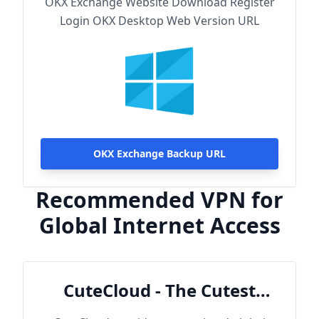
OKX Exchange Website Download Register
Login OKX Desktop Web Version URL
OKX Exchange Backup URL
Recommended VPN for
Global Internet Access
CuteCloud - The Cutest
Cloud