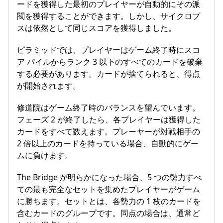
ードを獲得した最初のプレイヤーが自動的にその派
閥を獲得することができます。しかし、サイクロプ
スは依然として同じスコアを獲得しました。
ピラミッドでは、プレイヤーはゲーム終了時にスコ
ア パイルからランク 3 以下のすべてのカードを破棄
する必要があります。カードが捨てられると、得点
が開始されます。
修道院はゲーム終了時のバランスを望んでいます。
フェーズ 2 が終了したら、各プレイヤーは獲得した
カードをすべて数えます。プレーヤーが対戦相手の
2 倍以上のカードを持っている場合、自動的にゲー
ムに負けます。
The Bridge が明らかになった場合、5 つの勢力すべ
ての最も完全なセットを集めたプレイヤーがゲーム
に勝ちます。セットとは、各勢力の 1 枚のカードを
含むカードのグループです。同点の場合は、通常ど