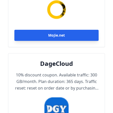
MoJie.net
DageCloud
10% discount coupon. Available traffic: 300
GB/month. Plan duration: 365 days. Traffic
reset: reset on order date or by purchasing
traffic package. Maximum achievable
bandwidth: 1000 Mbps. Node protocol:
Trojan.