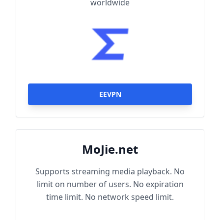
worldwide
EEVPN
MoJie.net
Supports streaming media playback. No
limit on number of users. No expiration
time limit. No network speed limit.