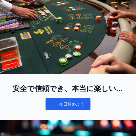
安全で信頼でき、本当に楽しい体
験
今日始めよう
Notifications