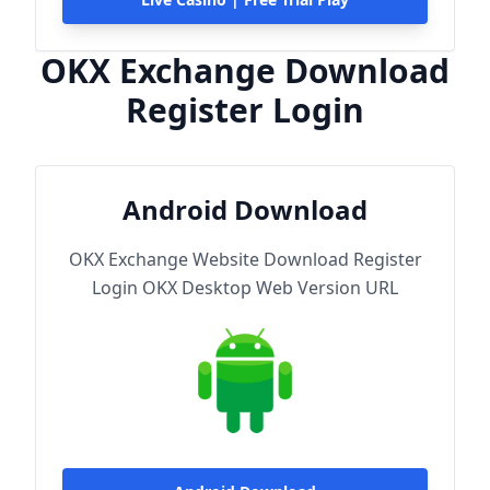
OKX Exchange Download
Register Login
Android Download
OKX Exchange Website Download Register
Login OKX Desktop Web Version URL