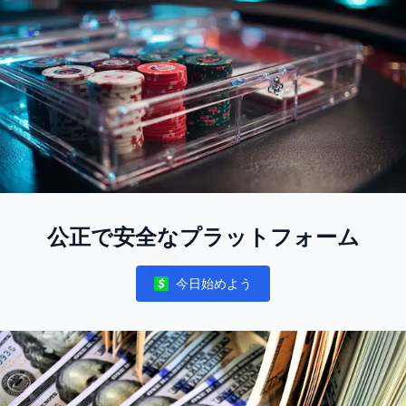
公正で安全なプラットフォーム
今日始めよう
Notifications