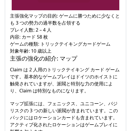
主張強化マップの目的: ゲームに勝つために少なくと
も 3 つの勢力の過半数を占領する
プレイ人数: 2 – 4 人
内容: カード 58 枚
ゲームの種類: トリックテイキングカードゲーム
対象年齢: 10 歳以上
主張の強化の紹介: マップ
Claim は 2 人用のトリックテイキング カード ゲーム
です。基本的なゲームプレイはドイツのホイストに
触発されていますが、派閥と特別な力の使用によ
り、Claim は特別なものになります。
マップ拡張には、フェニックス、ユニコーン、バジ
リスクの 3 つの新しい派閥が含まれています。この
パックにはロケーションカードも含まれています。
アクティブ化されたロケーションはゲームプレイに