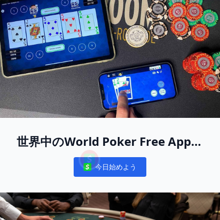
世界中のWorld Poker Free Appラ
イブイベントに参加するチャンス
今日始めよう
を掴もう
Notifications