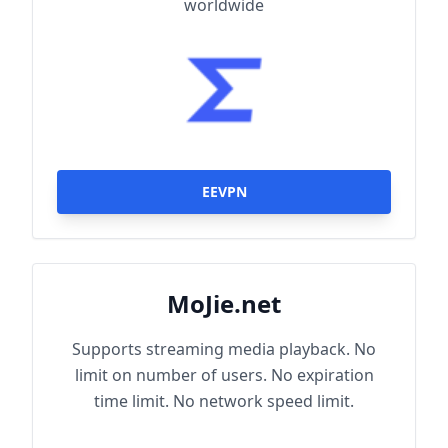
worldwide
EEVPN
MoJie.net
Supports streaming media playback. No
limit on number of users. No expiration
time limit. No network speed limit.