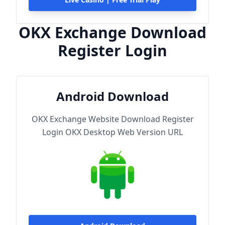
OKX Exchange Download
Register Login
Android Download
OKX Exchange Website Download Register
Login OKX Desktop Web Version URL