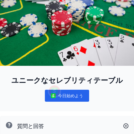
ユニークなセレブリティテーブル
今日始めよう
Notifications
質問と回答