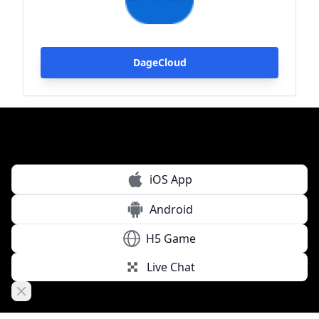
DageCloud
iOS App
Android
H5 Game
Live Chat
Close banner