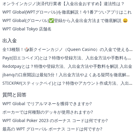
オンラインカジノ決済代行業者【入金出金おすすめ】違法性は？
WPT Global(WPTグローバル)を徹底解説！今1番アツいアプリはこれ
WPT Global(グローバル)✅登録から入金出金方法まで徹底解説 😄
WPT Global Tokyo 店舗名
出入金
全13種類！🎲新クイーンカジノ（Queen Casino）の入金で使える
決済方法
Payz(旧エコペイズ)とは？特徴や登録方法、入出金方法や手数料もご
紹介 入出金
Redotpayとは？特徴や登録方法、入出金方法や手数料を解説 入出金
jbanqの口座開設は最短5分！入出金方法やよくある疑問を徹底解説
入出金
STICKPAY(スティックペイ)とは？特徴やアカウント作成方法、入出
金手順もご紹介 入出金
質問と回答
WPT Global でリアルマネーを獲得できますか?
ポーカーでは何種類のデッキが使用されますか?
WPT Global Poker 2023 のボーナス コードは何ですか?
最高の WPT グローバル ボーナス コードは何ですか?