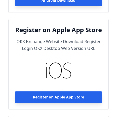
Android Download
Register on Apple App Store
OKX Exchange Website Download Register
Login OKX Desktop Web Version URL
Register on Apple App Store