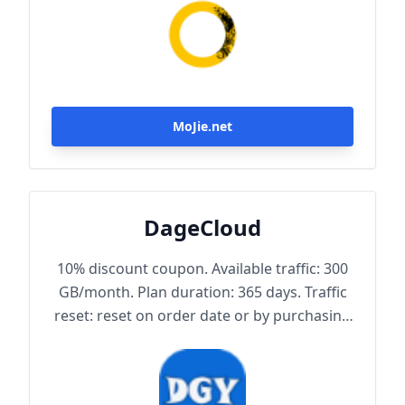
MoJie.net
DageCloud
10% discount coupon. Available traffic: 300
GB/month. Plan duration: 365 days. Traffic
reset: reset on order date or by purchasing
traffic package. Maximum achievable
bandwidth: 1000 Mbps. Node protocol:
Trojan.