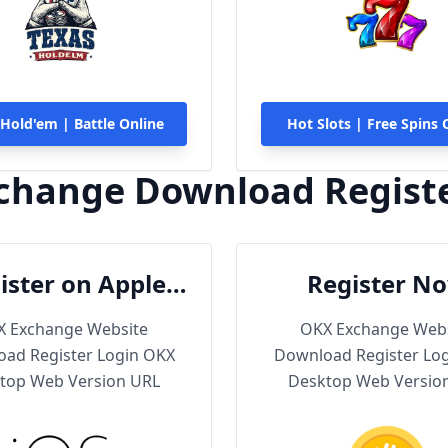
 Hold'em | Battle Online
Hot Slots | Free Spins 
change Download Registe
ister on Apple
Register N
App Store
X Exchange Website
OKX Exchange Webs
ad Register Login OKX
Download Register Lo
top Web Version URL
Desktop Web Versio