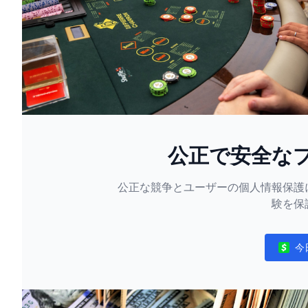
公正で安全な
公正な競争とユーザーの個人情報保護
験を保
今
Notifi