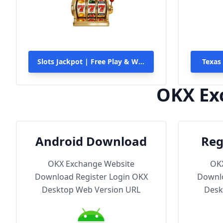
Slots Jackpot | Free Play & Win
Texas
Big
OKX Ex
Android Download
Reg
OKX Exchange Website
OK
Download Register Login OKX
Downlo
Desktop Web Version URL
Desk