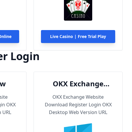
Online
Live Casino | Free Trial Play
r Login
ow
OKX Exchange
Backup URL
ite
OKX Exchange Website
gin OKX
Download Register Login OKX
n URL
Desktop Web Version URL