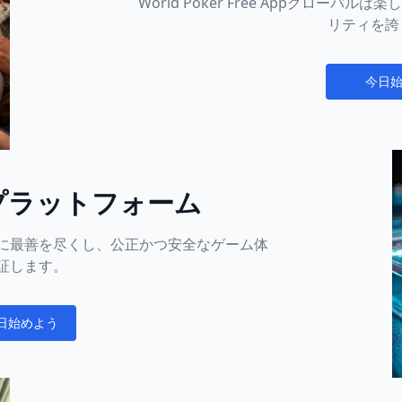
World Poker Free Appグロー
リティを誇
今日
Notificati
プラットフォーム
に最善を尽くし、公正かつ安全なゲーム体
証します。
日始めよう
cations