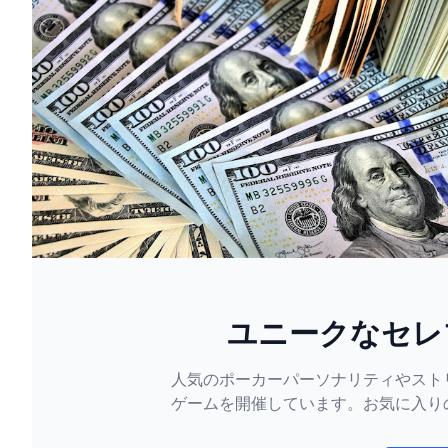
ユニークなセレ
人気のポーカーパーソナリティやスト
ゲームを開催しています。お気に入り
ャンスを