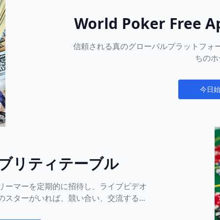
World Poker Fr
たの新しいオンライ
信頼される真のグローバルプラットフォ
し
ちのホ
今日
Notificati
ブリティテーブル
リーマーを定期的に招待し、ライブビデオ
のスターがいれば、競い合い、交流するチ
お見逃しなく！