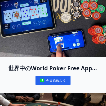
世界中のWorld Poker Free Appラ
イブイベントに参加するチャンス
今日始めよう
を掴もう
Notifications