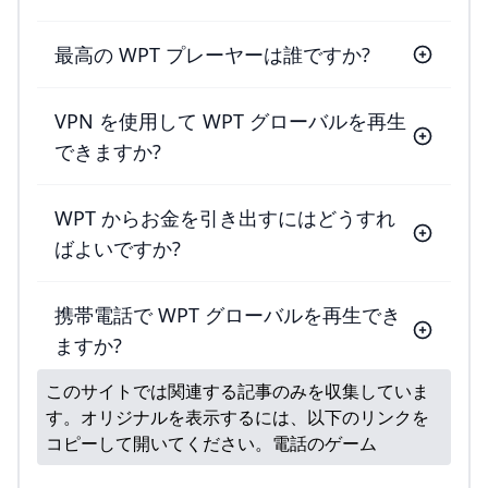
最高の WPT プレーヤーは誰ですか?
VPN を使用して WPT グローバルを再生
できますか?
WPT からお金を引き出すにはどうすれ
ばよいですか?
携帯電話で WPT グローバルを再生でき
ますか?
このサイトでは関連する記事のみを収集していま
す。オリジナルを表示するには、以下のリンクを
コピーして開いてください。
電話のゲーム