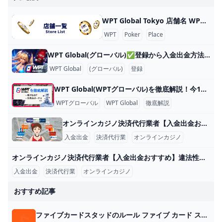
WPT Global Tokyo 店舗名 WPT Global Tokyo 店舗名 北海道 店舗名 住所 HOTARU by the FINCH 北海道札幌市 中央区南4条西2丁目RECOLTE SAPPORO 1F GOLDEN BANANA 北海道札幌市中央区南6条西６丁目7-1 第6旭観光ビル5階 KINGSMAN 北海道札幌市中央区南4条西5丁目4 シャンゼリゼビル5F 東北地方 店舗名 住所 Poker Bar BLUFF 岩手県盛岡市大通2丁目3-3 スギエビル 6F 9High仙台 宮城県仙台市青葉区花京院１丁目４-47ALLELL花京院 5F DEER GOLD 宮城県仙台市青葉区国分町２丁目１５−１６ DAISY BUILDING 7階 BACKDOOR仙台 宮城県仙台市青葉区国分町２丁目１−１２ 瀬戸勝ビル 1C まめでらかじの 秋田県秋田市大町６丁目２−２ Poker Bar BLUFF 岩手県盛岡市大通２丁目３−３ スギエビル ６F Ace&King FUKUSHIMA 福島県福島市栄町１２−１２ サモン館 2F The Brilliant Space L,O,L 山形県山形市旅篭町２丁目２−２６ 庄司ビル 1階 関東地方 以下は、東京都内のポーカールームの店舗名と住所の一覧です。
WPT
Poker
Place
WPT Global(グローバル)✅登録から入金出金方法まで徹底解説 😄 WPT Global(WPTグローバル)は世界三大ポーカー大会WPT(ワールドポーカーツアー)の公式アプリとして2021年に設立しました。世界中で今最も注目を集めている最新のNo1オンラインポーカー おすすめアプリです。
WPT Global
(グローバル)
登録
WPT Global(WPTグローバル)を徹底解説！今1番アツいアプリはこれ WPT Global(WPTグローバル)は世界3大ポーカー大会の1つであるWPT(ワールドポーカーツアー)の公式のオンラインポーカーアプリです。 この記事ではこれからWPT Globalを始める人でも失敗しない登録方法や気になるボーナスの詳細を紹介します。
WPTグローバル
WPT Global
徹底解説
オンラインカジノ決済代行業者【入金出金おすすめ】違法性は？ オンラインカジノの決済代行業者とは、オンラインカジノに入金や出金をする際に、その間に入ってくれるサービスのことです。 2023年9月27日に日本初となるオンラインカジノ決済代行会社SumoPayが客側の常習賭博をほう助したとして摘発されました。これは決済代行会社が日本国内で運営されていた事が違法となっています。
入金出金
決済代行業
オンラインカジノ
オンラインカジノ決済代行業者【入金出金おすすめ】違法性は？ オンラインカジノの決済代行業者とは、オンラインカジノに入金や出金をする際に、その間に入ってくれるサービスのことです。 2023年9月27日に日本初となるオンラインカジノ決済代行会社SumoPayが客側の常習賭博をほう助したとして摘発されました。これは決済代行会社が日本国内で運営されていた事が違法となっています。
入金出金
決済代行業
オンラインカジノ
おすすめ記事
ファイブカードスタッドのルール ファイブ カード スタッド ルールの目的: 最も高いハンドでゲームを勝ち残り、最終決戦でポットを獲得すること。 プレイ人数: 2 ～ 10 人 カード数: 標準 52 カードデッキ カードのランク: A、K、Q、J、10、9、8、7、6、5、4、3、2 ゲームの種類: カジノ 対象者: 大人 5 カード スタッドの概要 スタッド ポーカーが南北戦争中の 1860 年代に始まったことをご存知ですか? 5 カード スタッド ポーカーは、この種の最初のゲームでした。以前は、他のすべてのポーカー ゲームは「クローズド」で、カードを他のプレイヤーから秘密にしておくことを意味していました。しかし、スタッド ポーカーは「オープン」であり、プレイヤーのカードがテーブル上に表示されます。各プレイヤーは「ホール」カードを保持しており、対決まで秘密のままです。スタッド ポーカーの性質上、プレイヤーは対戦相手が持っているカードの強さに応じて、より正確なベットを行うことが容易になります。