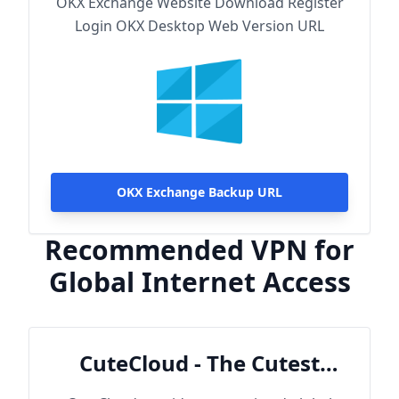
OKX Exchange Website Download Register
Login OKX Desktop Web Version URL
OKX Exchange Backup URL
Recommended VPN for
Global Internet Access
CuteCloud - The Cutest
Cloud