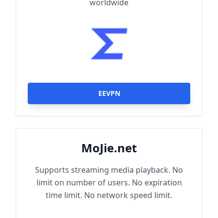
worldwide
EEVPN
MoJie.net
Supports streaming media playback. No
limit on number of users. No expiration
time limit. No network speed limit.