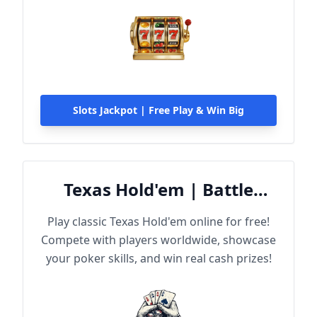
Slots Jackpot | Free Play & Win Big
Texas Hold'em | Battle
Online
Play classic Texas Hold'em online for free!
Compete with players worldwide, showcase
your poker skills, and win real cash prizes!