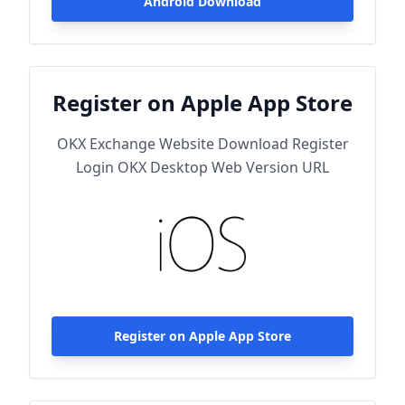
Android Download
Register on Apple App Store
OKX Exchange Website Download Register
Login OKX Desktop Web Version URL
Register on Apple App Store