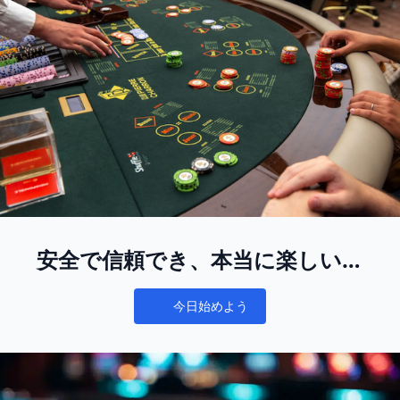
安全で信頼でき、本当に楽しい体
験
今日始めよう
Notifications