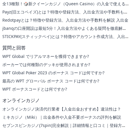
全13種類！🎲新クイーンカジノ（Queen Casino）の入金で使える
決済方法
Payz(旧エコペイズ)とは？特徴や登録方法、入出金方法や手数料もご
紹介 入出金
Redotpayとは？特徴や登録方法、入出金方法や手数料を解説 入出金
jbanqの口座開設は最短5分！入出金方法やよくある疑問を徹底解説
入出金
STICKPAY(スティックペイ)とは？特徴やアカウント作成方法、入出
金手順もご紹介 入出金
質問と回答
WPT Global でリアルマネーを獲得できますか?
ポーカーでは何種類のデッキが使用されますか?
WPT Global Poker 2023 のボーナス コードは何ですか?
最高の WPT グローバル ボーナス コードは何ですか?
WPT ボーナスコードとは何ですか?
オンラインカジノ
オンラインカジノ決済代行業者【入金出金おすすめ】違法性は？
ミキカジノ（Miki）｜出金条件や入金不要ボーナスの評判を解説
セブンスピンカジノ(7spin)完全解説｜詳細情報と口コミ｜登録方法