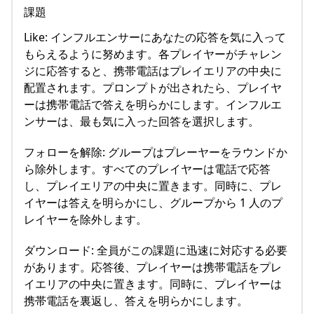
課題
Like: インフルエンサーにあなたの応答を気に入って
もらえるように努めます。各プレイヤーがチャレン
ジに応答すると、携帯電話はプレイエリアの中央に
配置されます。プロンプトが出されたら、プレイヤ
ーは携帯電話で答えを明らかにします。インフルエ
ンサーは、最も気に入った回答を選択します。
フォローを解除: グループはプレーヤーをラウンドか
ら除外します。すべてのプレイヤーは電話で応答
し、プレイエリアの中央に置きます。同時に、プレ
イヤーは答えを明らかにし、グループから 1 人のプ
レイヤーを除外します。
ダウンロード: 全員がこの課題に迅速に対応する必要
があります。応答後、プレイヤーは携帯電話をプレ
イエリアの中央に置きます。同時に、プレイヤーは
携帯電話を裏返し、答えを明らかにします。