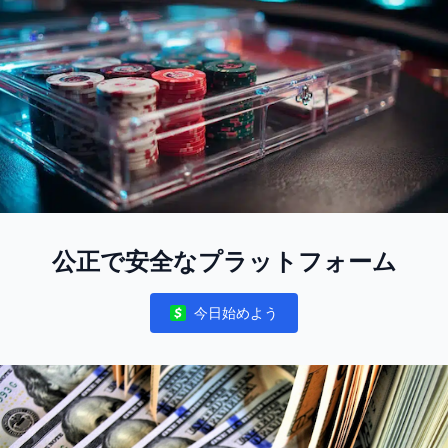
公正で安全なプラットフォーム
今日始めよう
Notifications