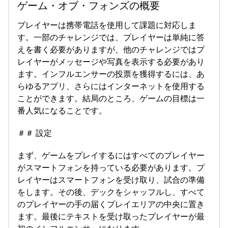
ゲーム・オブ・フォンズの概要
プレイヤーは携帯電話を使用して課題に対応しま
す。一部のチャレンジでは、プレイヤーは単純に答
えを書く必要がありますが、他のチャレンジではプ
レイヤーがメッセージや写真を表示する必要があり
ます。インフルエンサーの投票を獲得するには、あ
らゆるアプリ、さらにはインターネットを使用する
ことができます。結局のところ、ゲームの目標は一
番人気になることです。
＃＃ 設定
まず、ゲームをプレイするにはすべてのプレイヤー
がスマートフォンを持っている必要があります。プ
レイヤーはスマートフォンを受け取り、試合の準備
をします。その後、デックをシャッフルし、すべて
のプレイヤーの手の届くプレイエリアの中央に置き
ます。最後にテキストを受け取ったプレイヤーが最